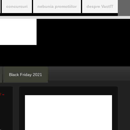
concursuri
nebunia promotiilor
despre VastIT
Black Friday 2021
t
→