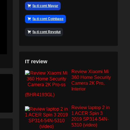
fa-ti cont Mayar
fa-ti cont Coinbase
fa-ti cont Revolut
IT review
Review Xiaomi Mi
360 Home Security
Camera 2K Pro,
Interior
(BHR4193GL)
Review laptop 2 in
1 ACER Spin 3
2019 SP314-54N-
5310 (video)