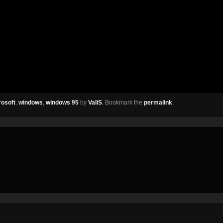
rosoft
,
windows
,
windows 95
by
ValiS
. Bookmark the
permalink
.