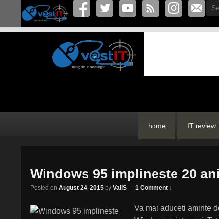
Sea
vastIT.ro
Blog de Tehnologie
Primary
Skip
Skip
home
IT review
menu
to
to
primary
secondary
content
content
Windows 95 implineste 20 an
Posted on
August 24, 2015
by
ValiS
—
1 Comment ↓
Va mai aduceti aminte 