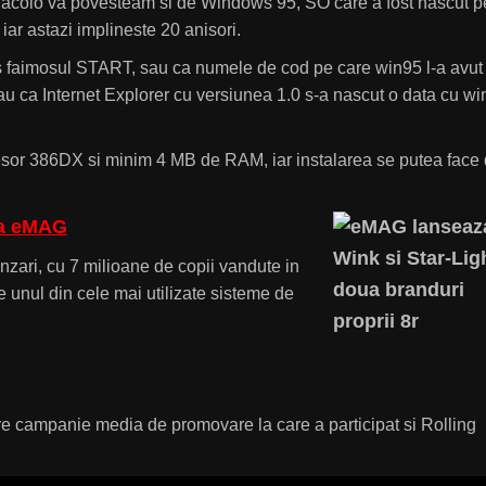
t acolo va povesteam si de Windows 95, SO care a fost nascut p
iar astazi implineste 20 anisori.
dus faimosul START, sau ca numele de cod pe care win95 l-a avut
u ca Internet Explorer cu versiunea 1.0 s-a nascut o data cu wi
cesor 386DX si minim 4 MB de RAM, iar instalarea se putea face
la eMAG
zari, cu 7 milioane de copii vandute in
 unul din cele mai utilizate sisteme de
e campanie media de promovare la care a participat si Rolling