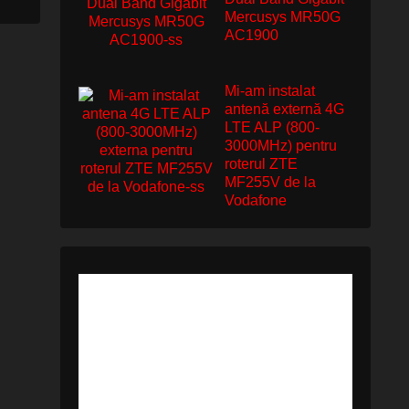
Mercusys MR50G
AC1900
Mi-am instalat
antenă externă 4G
LTE ALP (800-
3000MHz) pentru
roterul ZTE
MF255V de la
Vodafone