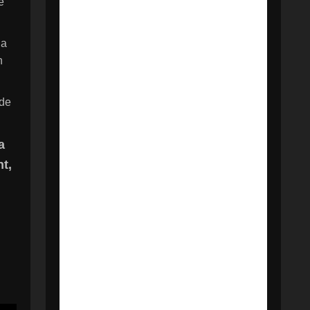
e
 a
n
 de