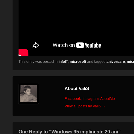
This entry was posted in
infoIT
,
microsoft
and tagged
aniversare
,
mic
About ValiS
Facebook
,
Instagram
,
AboutMe
View all posts by ValiS
→
One Reply to “Windows 95 implineste 20 ani”