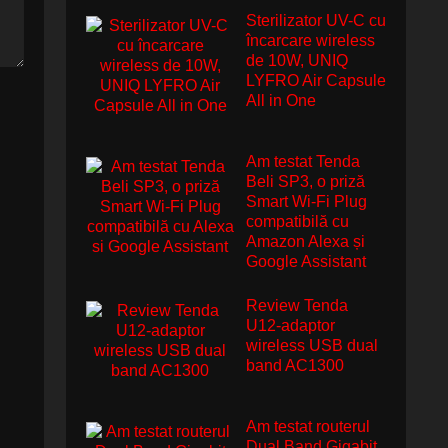
Sterilizator UV-C cu
încarcare wireless
de 10W, UNIQ
LYFRO Air Capsule
All in One
Am testat Tenda
Beli SP3, o priză
Smart Wi-Fi Plug
compatibilă cu
Amazon Alexa și
Google Assistant
Review Tenda
U12-adaptor
wireless USB dual
band AC1300
Am testat routerul
Dual Band Gigabit