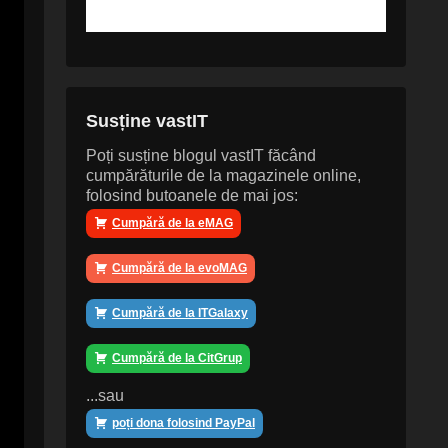
Susține vastIT
Poți susține blogul vastIT făcând
cumpărăturile de la magazinele online,
folosind butoanele de mai jos:
Cumpără de la eMAG
Cumpără de la evoMAG
Cumpără de la ITGalaxy
Cumpără de la CitGrup
...sau
poți dona folosind PayPal