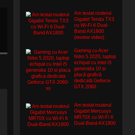
Am testat routerul
Gigabit Tenda TX3
cu Wi-Fi 6 Dual-
Band AX1800
(review video)
Gaming cu Acer
Nitro 5 2020, laptop
echipat cu Intel i5
generația 10 și
placă grafică
dedicată Geforce
GTX 2060
Am testat routerul
Gigabit Mercusys
MR70X cu Wi-Fi 6
Dual-Band AX1800