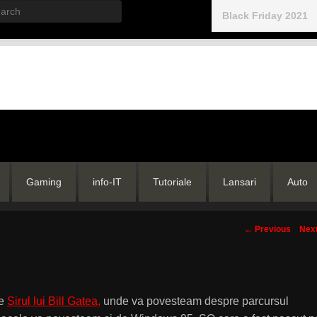
rch
Black Friday 2021
Gaming
info-IT
Tutoriale
Lansari
Auto
Post
←
Previous
Nex
navigation
i
de
Sirul lui Bill Gatea,
unde va povesteam despre parcursul