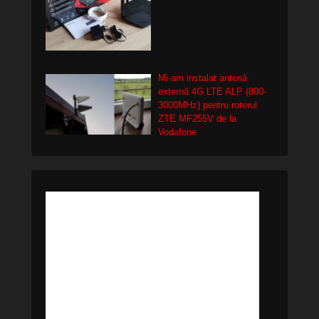
Mi-am instalat antenă
externă 4G LTE ALP (800-
3000MHz) pentru roterul
ZTE MF255V de la
Vodafone