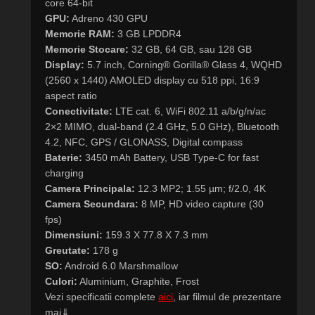
core 64-bit
GPU:
Adreno 430 GPU
Memorie RAM:
3 GB LPDDR4
Memorie Stocare:
32 GB, 64 GB, sau 128 GB
Display:
5.7 inch, Corning® Gorilla® Glass 4, WQHD
(2560 x 1440) AMOLED display cu 518 ppi, 16:9
aspect ratio
Conectivitate:
LTE cat. 6, WiFi 802.11 a/b/g/n/ac
2×2 MIMO, dual-band (2.4 GHz, 5.0 GHz), Bluetooth
4.2, NFC, GPS / GLONASS, Digital compass
Baterie:
3450 mAh Battery, USB Type-C for fast
charging
Camera Principala:
12.3 MP2; 1.55 µm; f/2.0, 4K
Camera Secundara:
8 MP, HD video capture (30
fps)
Dimensiuni:
159.3 X 77.8 X 7.3 mm
Greutate:
178 g
SO:
Android 6.0 Marshmallow
Culori:
Aluminium, Graphite, Frost
Vezi specificatii complete
aici
, iar filmul de prezentare
mai⇓