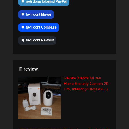
poți dona folosind PayPal
fa-ti cont Mayar
fa-ti cont Coinbase
fa-ti cont Revolut
IT review
Review Xiaomi Mi 360
Home Security Camera 2K
Pro, Interior (BHR4193GL)