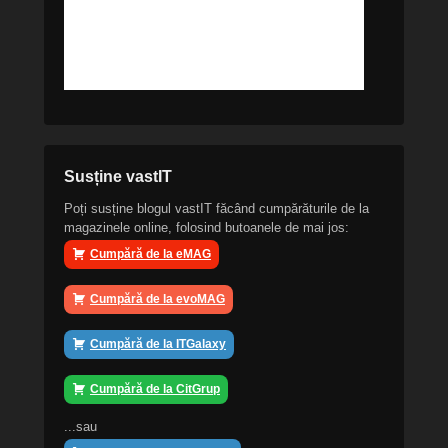
Susține vastIT
Poți susține blogul vastIT făcând cumpărăturile de la
magazinele online, folosind butoanele de mai jos:
Cumpără de la eMAG
Cumpără de la evoMAG
Cumpără de la ITGalaxy
Cumpără de la CitGrup
...sau