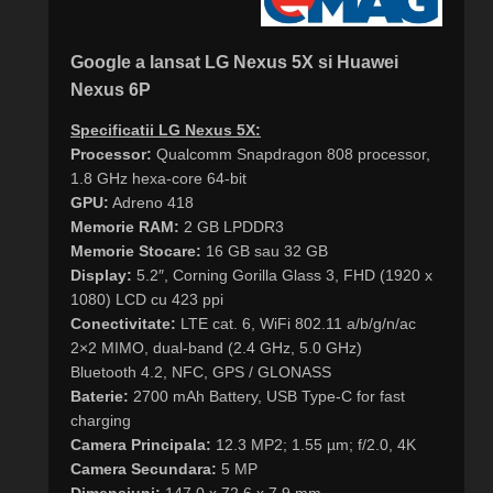
Google a lansat LG Nexus 5X si Huawei
Nexus 6P
Specificatii LG Nexus 5X:
Processor:
Qualcomm Snapdragon 808 processor,
1.8 GHz hexa-core 64-bit
GPU:
Adreno 418
Memorie RAM:
2 GB LPDDR3
Memorie Stocare:
16 GB sau 32 GB
Display:
5.2″, Corning Gorilla Glass 3, FHD (1920 x
1080) LCD cu 423 ppi
Conectivitate:
LTE cat. 6, WiFi 802.11 a/b/g/n/ac
2×2 MIMO, dual-band (2.4 GHz, 5.0 GHz)
Bluetooth 4.2, NFC, GPS / GLONASS
Baterie:
2700 mAh Battery, USB Type-C for fast
charging
Camera Principala:
12.3 MP2; 1.55 µm; f/2.0, 4K
Camera Secundara:
5 MP