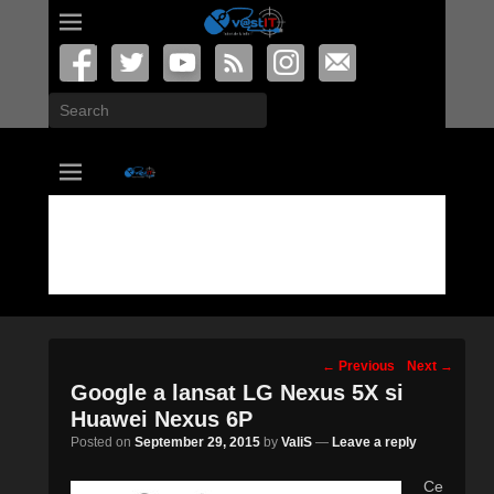
Search
vastIT.ro
Blog de Tehnologie
Post
←
Previous
Next
→
navigation
Google a lansat LG Nexus 5X si
Huawei Nexus 6P
Posted on
September 29, 2015
by
ValiS
—
Leave a reply
Ce