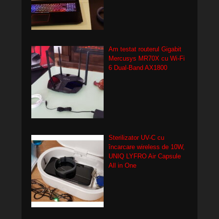
Am testat routerul Gigabit
Mercusys MR70X cu Wi-Fi
6 Dual-Band AX1800
Sterilizator UV-C cu
încarcare wireless de 10W,
UNIQ LYFRO Air Capsule
All in One