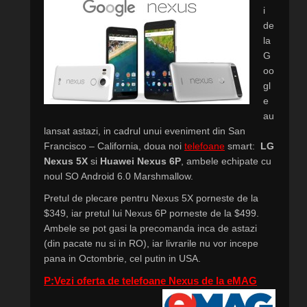
i
de
la
G
oo
gl
e
au
lansat astazi, in cadrul unui eveniment din San
Francisco – California, doua noi
telefoane
smart:
LG
Nexus 5X
si
Huawei Nexus 6P
, ambele echipate cu
noul SO Android 6.0 Marshmallow.
Pretul de plecare pentru Nexus 5X porneste de la
$349, iar pretul lui Nexus 6P porneste de la $499.
Ambele se pot gasi la precomanda inca de astazi
(din pacate nu si in RO), iar livrarile nu vor incepe
pana in Octombrie, cel putin in USA.
P:Vezi oferta de telefoane Nexus de la eMAG