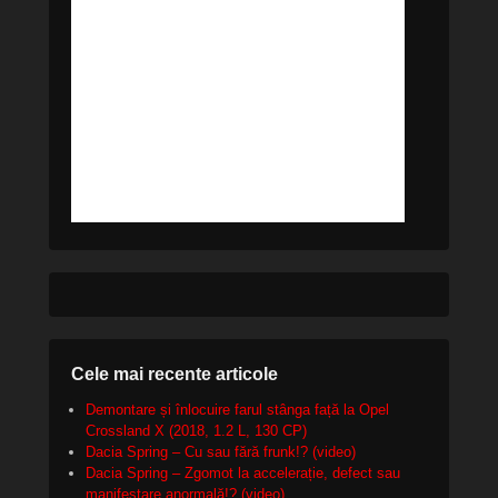
Cele mai recente articole
Demontare și înlocuire farul stânga față la Opel
Crossland X (2018, 1.2 L, 130 CP)
Dacia Spring – Cu sau fără frunk!? (video)
Dacia Spring – Zgomot la accelerație, defect sau
manifestare anormală!? (video)