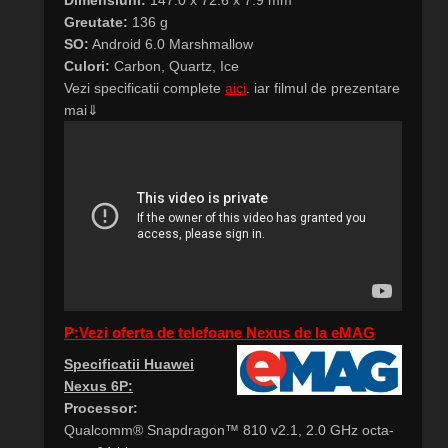
Dimensiuni:
147.0 x 72.6 x 7.9 mm
Greutate:
136 g
SO:
Android 6.0 Marshmallow
Culori:
Carbon, Quartz, Ice
Vezi specificatii complete
aici
. iar filmul de prezentare
mai⇓
P:Vezi oferta de telefoane Nexus de la eMAG
Specificatii Huawei
Nexus 6P:
Processor:
Qualcomm® Snapdragon™ 810 v2.1, 2.0 GHz octa-