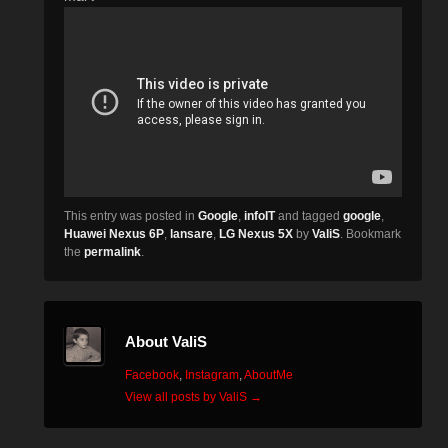
This entry was posted in
Google
,
infoIT
and tagged
google
,
Huawei Nexus 6P
,
lansare
,
LG Nexus 5X
by
ValiS
. Bookmark
the
permalink
.
About ValiS
Facebook
,
Instagram
,
AboutMe
View all posts by ValiS
→