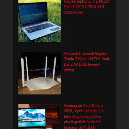
Review laptop 2 in 1 ACER
Spin 3 2019 SP314-54N-
5310 (video)
Am testat routerul Gigabit
Tenda TX3 cu Wi-Fi 6 Dual-
Band AX1800 (review
video)
Gaming cu Acer Nitro 5
2020, laptop echipat cu
Intel i5 generația 10 și
placă grafică dedicată
Geforce GTX 2060