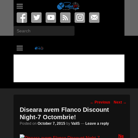
Search
vastIT.ro
Blog de Tehnologie
Post
←
Previous
Next
→
navigation
Diseara avem Flanco Discount
Night-7 Octombrie!
Posted on
October 7, 2015
by
ValiS
—
Leave a reply
Ne