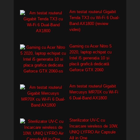
Am testat routerul Gigabit
Tenda TX3 cu Wi-Fi 6 Dual-
Band AX1800 (review
video)
Gaming cu Acer Nitro 5
2020, laptop echipat cu
Intel i5 generația 10 și
placă grafică dedicată
Geforce GTX 2060
Am testat routerul Gigabit
Mercusys MR70X cu Wi-Fi
6 Dual-Band AX1800
Sterilizator UV-C cu
încarcare wireless de 10W,
UNIQ LYFRO Air Capsule
All in One