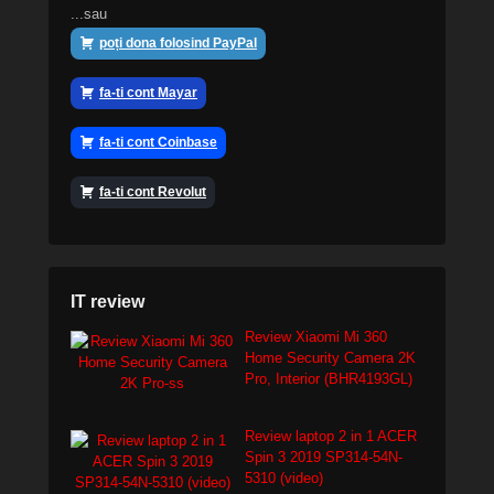
...sau
poți dona folosind PayPal
fa-ti cont Mayar
fa-ti cont Coinbase
fa-ti cont Revolut
IT review
Review Xiaomi Mi 360
Home Security Camera 2K
Pro, Interior (BHR4193GL)
Review laptop 2 in 1 ACER
Spin 3 2019 SP314-54N-
5310 (video)