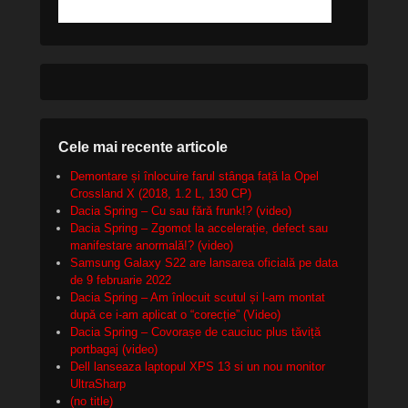
Cele mai recente articole
Demontare și înlocuire farul stânga față la Opel
Crossland X (2018, 1.2 L, 130 CP)
Dacia Spring – Cu sau fără frunk!? (video)
Dacia Spring – Zgomot la accelerație, defect sau
manifestare anormală!? (video)
Samsung Galaxy S22 are lansarea oficială pe data
de 9 februarie 2022
Dacia Spring – Am înlocuit scutul și l-am montat
după ce i-am aplicat o “corecție” (Video)
Dacia Spring – Covorașe de cauciuc plus tăviță
portbagaj (video)
Dell lanseaza laptopul XPS 13 si un nou monitor
UltraSharp
(no title)