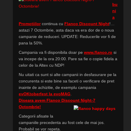
bu
ni
a
Promotiilor
continua cu
Flanco Discount Night
!…
astazi 7 Octombrie, asta daca va era dor de o noua
campanie de reduceri. UPDATE: Reducerile vor fi de
pana la 50%.
Campania va fi disponibila doar pe
www.flanco.ro
si
va incepe de la ora 20:00. Pare sa fie o copie fidela a
celor de la Altex cu NDP!
Nu uitati ca sunt si alte campanii in desfasurare pe la
concurenta si este bine sa faceti o verificare de pret
inainte de achizitie, de exemplu campania
evOKtoberfest la evoMAG
.
Diseara avem Flanco Discount Night-7
Octombrie!
Categorii afisate la
campaniile precedenta au fost cele de mai jos.
Probabil se vor repeta.