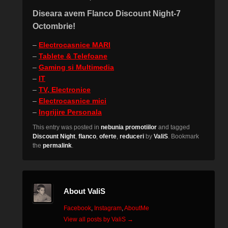
Diseara avem Flanco Discount Night-7
Octombrie!
–
Electrocasnice MARI
–
Tablete & Telefoane
–
Gaming si Multimedia
–
IT
–
TV, Electronice
–
Electrocasnice mici
–
Ingrijire Personala
This entry was posted in
nebunia promotiilor
and tagged
Discount Night
,
flanco
,
oferte
,
reduceri
by
ValiS
. Bookmark
the
permalink
.
About ValiS
Facebook
,
Instagram
,
AboutMe
View all posts by ValiS
→