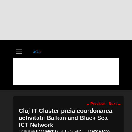
vastIT.ro
Blog de Tehnologie
Post
←
Previous
Next
→
navigation
Cluj IT Cluster preia coordonarea
activitatii Balkan and Black Sea
ICT Network
Posted on
December 17, 2015
by
ValiS
—
Leave a reply