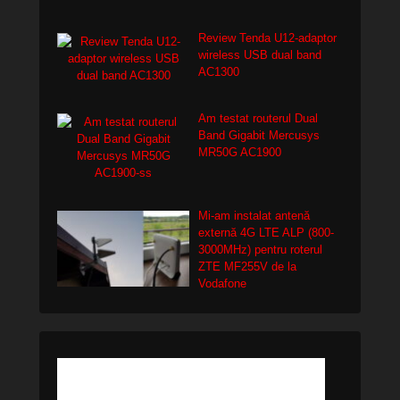
Review Tenda U12-adaptor
wireless USB dual band
AC1300
Am testat routerul Dual
Band Gigabit Mercusys
MR50G AC1900
Mi-am instalat antenă
externă 4G LTE ALP (800-
3000MHz) pentru roterul
ZTE MF255V de la
Vodafone