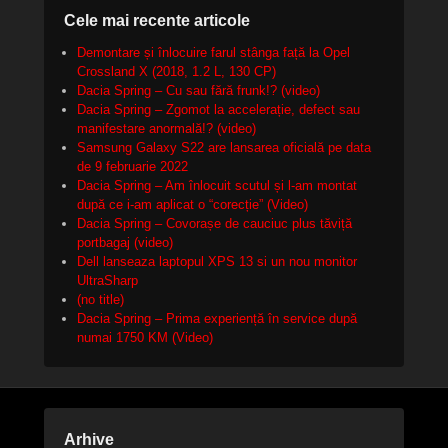
Cele mai recente articole
Demontare și înlocuire farul stânga față la Opel
Crossland X (2018, 1.2 L, 130 CP)
Dacia Spring – Cu sau fără frunk!? (video)
Dacia Spring – Zgomot la accelerație, defect sau
manifestare anormală!? (video)
Samsung Galaxy S22 are lansarea oficială pe data
de 9 februarie 2022
Dacia Spring – Am înlocuit scutul și l-am montat
după ce i-am aplicat o “corecție” (Video)
Dacia Spring – Covorașe de cauciuc plus tăviță
portbagaj (video)
Dell lanseaza laptopul XPS 13 si un nou monitor
UltraSharp
(no title)
Dacia Spring – Prima experiență în service după
numai 1750 KM (Video)
Arhive