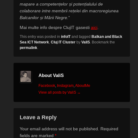
mapare a competențelor și potențialului de
colaborare intre membrii rețelei din macroregiunea
Balcanilor și Mării Negre.
“
Mai multe info despre ClujIT gasesti
aici
.
This entry was posted in
infoIT
and tagged
Balkan and Black
Sea ICT Network
,
Cluj IT Cluster
by
ValiS
. Bookmark the
permalink
.
About ValiS
Facebook
,
Instagram
,
AboutMe
View all posts by ValiS
→
Leave a Reply
Your email address will not be published.
Required
fields are marked
*