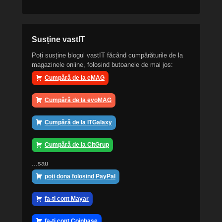
Susține vastIT
Poți susține blogul vastIT făcând cumpărăturile de la
magazinele online, folosind butoanele de mai jos:
Cumpără de la eMAG
Cumpără de la evoMAG
Cumpără de la ITGalaxy
Cumpără de la CitGrup
...sau
poți dona folosind PayPal
fa-ti cont Mayar
fa-ti cont Coinbase