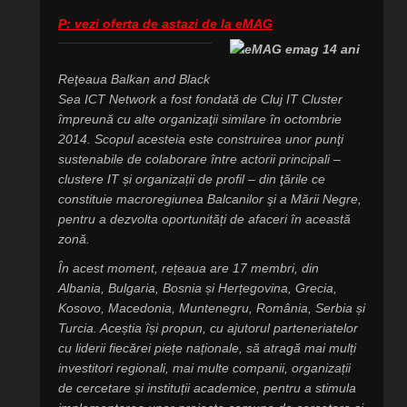
P: vezi oferta de astazi de la eMAG
Reţeaua Balkan and Black
Sea ICT Network a fost fondată de Cluj IT Cluster
împreună cu alte organizaţii similare în octombrie
2014. Scopul acesteia este construirea unor punţi
sustenabile de colaborare între actorii principali –
clustere IT și organizații de profil – din ţările ce
constituie macroregiunea Balcanilor şi a Mării Negre,
pentru a dezvolta oportunități de afaceri în această
zonă.
În acest moment, rețeaua are 17 membri, din
Albania, Bulgaria, Bosnia și Herțegovina, Grecia,
Kosovo, Macedonia, Muntenegru, România, Serbia și
Turcia. Aceștia își propun, cu ajutorul parteneriatelor
cu liderii fiecărei piețe naționale, să atragă mai mulți
investitori regionali, mai multe companii, organizații
de cercetare și instituții academice, pentru a stimula