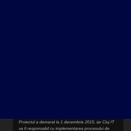
Proiectul a demarat la 1 decembrie 2015, iar Cluj IT
va fi responsabil cu implementarea procesului de