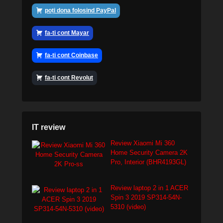
poți dona folosind PayPal
fa-ti cont Mayar
fa-ti cont Coinbase
fa-ti cont Revolut
IT review
Review Xiaomi Mi 360
Home Security Camera 2K
Pro, Interior (BHR4193GL)
Review laptop 2 in 1 ACER
Spin 3 2019 SP314-54N-
5310 (video)