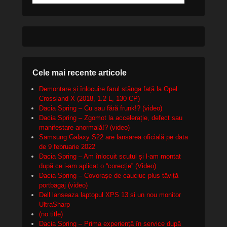
Cele mai recente articole
Demontare și înlocuire farul stânga față la Opel
Crossland X (2018, 1.2 L, 130 CP)
Dacia Spring – Cu sau fără frunk!? (video)
Dacia Spring – Zgomot la accelerație, defect sau
manifestare anormală!? (video)
Samsung Galaxy S22 are lansarea oficială pe data
de 9 februarie 2022
Dacia Spring – Am înlocuit scutul și l-am montat
după ce i-am aplicat o “corecție” (Video)
Dacia Spring – Covorașe de cauciuc plus tăviță
portbagaj (video)
Dell lanseaza laptopul XPS 13 si un nou monitor
UltraSharp
(no title)
Dacia Spring – Prima experiență în service după