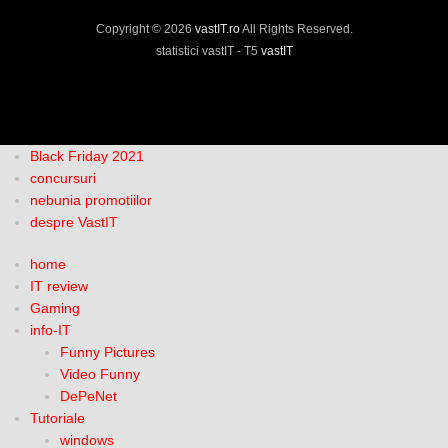
Copyright © 2026
vastIT.ro
All Rights Reserved.
statistici vastIT - T5
vastIT
Black Friday 2021
concursuri
nebunia promotiilor
despre VastIT
home
IT review
Gaming
info-IT
Funny Pictures
Video Funny
DePeNet
Tutoriale
windows