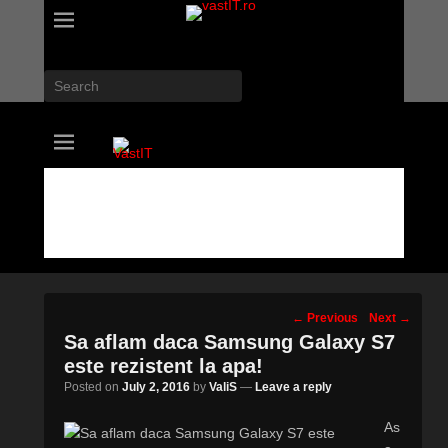
Search
vastIT.ro
Blog de Tehnologie
Post
←
Previous
Next
→
navigation
Sa aflam daca Samsung Galaxy S7
este rezistent la apa!
Posted on
July 2, 2016
by
ValiS
—
Leave a reply
As