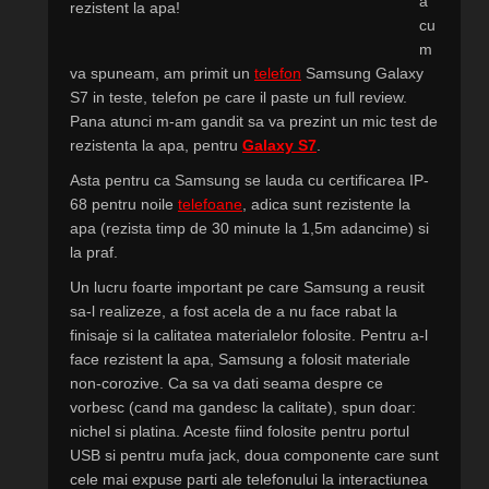
a
cu
m
va spuneam, am primit un
telefon
Samsung Galaxy
S7 in teste, telefon pe care il paste un full review.
Pana atunci m-am gandit sa va prezint un mic test de
rezistenta la apa, pentru
Galaxy S7
.
Asta pentru ca Samsung se lauda cu certificarea IP-
68 pentru noile
telefoane
, adica sunt rezistente la
apa (rezista timp de 30 minute la 1,5m adancime) si
la praf.
Un lucru foarte important pe care Samsung a reusit
sa-l realizeze, a fost acela de a nu face rabat la
finisaje si la calitatea materialelor folosite. Pentru a-l
face rezistent la apa, Samsung a folosit materiale
non-corozive. Ca sa va dati seama despre ce
vorbesc (cand ma gandesc la calitate), spun doar:
nichel si platina. Aceste fiind folosite pentru portul
USB si pentru mufa jack, doua componente care sunt
cele mai expuse parti ale telefonului la interactiunea