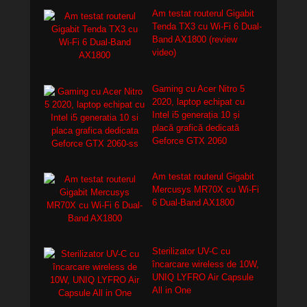
Am testat routerul Gigabit
Tenda TX3 cu Wi-Fi 6 Dual-
Band AX1800 (review
video)
Gaming cu Acer Nitro 5
2020, laptop echipat cu
Intel i5 generația 10 și
placă grafică dedicată
Geforce GTX 2060
Am testat routerul Gigabit
Mercusys MR70X cu Wi-Fi
6 Dual-Band AX1800
Sterilizator UV-C cu
încarcare wireless de 10W,
UNIQ LYFRO Air Capsule
All in One