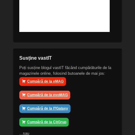
Susține vastIT
Poți susține blogul vastIT făcând cumpărăturile de la
magazinele online, folosind butoanele de mai jos:
Cumpără de la eMAG
Cumpără de la evoMAG
Cumpără de la ITGalaxy
Cumpără de la CitGrup
...sau