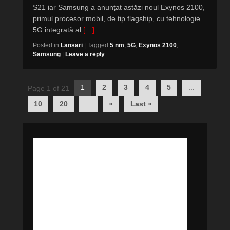
S21 iar Samsung a anunțat astăzi noul Exynos 2100,
primul procesor mobil, de tip flagship, cu tehnologie
5G integrată al
[…]
Posted in
Lansari
|
Tagged
5 nm
,
5G
,
Exynos 2100
,
Samsung
|
Leave a reply
Post
1
2
3
4
5
...
Page 1 of 21
navigation
10
20
...
»
Last »