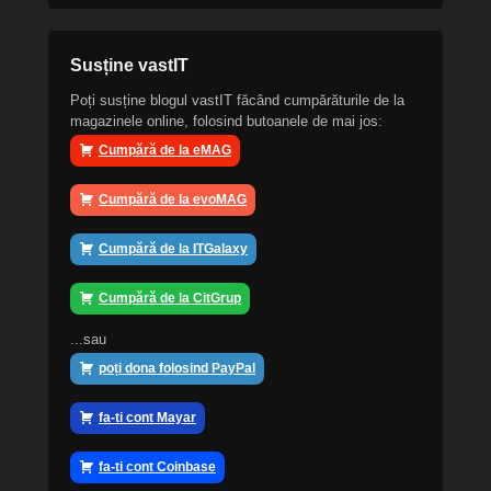
Susține vastIT
Poți susține blogul vastIT făcând cumpărăturile de la
magazinele online, folosind butoanele de mai jos:
Cumpără de la eMAG
Cumpără de la evoMAG
Cumpără de la ITGalaxy
Cumpără de la CitGrup
...sau
poți dona folosind PayPal
fa-ti cont Mayar
fa-ti cont Coinbase