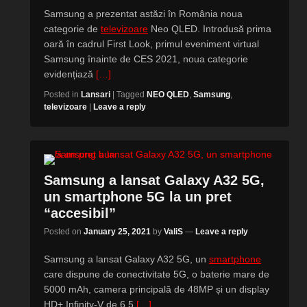
Samsung a prezentat astăzi în România noua
categorie de
televizoare
Neo QLED. Introdusă prima
oară în cadrul First Look, primul eveniment virtual
Samsung înainte de CES 2021, noua categorie
evidențiază
[…]
Posted in
Lansari
|
Tagged
NEO QLED
,
Samsung
,
televizoare
|
Leave a reply
Samsung a lansat Galaxy A32 5G,
un smartphone 5G la un pret
“accesibil”
Posted on
January 25, 2021
by
ValiS
—
Leave a reply
Samsung a lansat Galaxy A32 5G, un
smartphone
care dispune de conectivitate 5G, o baterie mare de
5000 mAh, camera principală de 48MP și un display
HD+ Infinity-V de 6,5
[…]