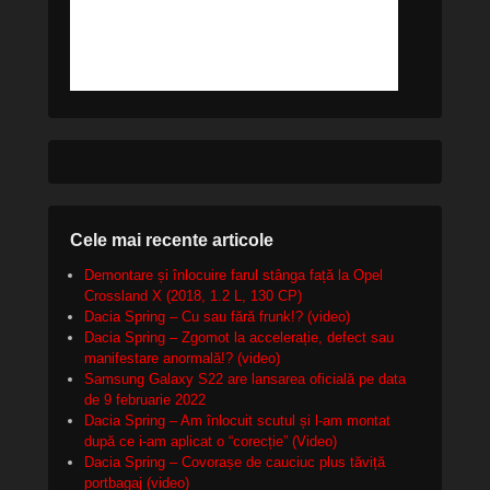
Cele mai recente articole
Demontare și înlocuire farul stânga față la Opel
Crossland X (2018, 1.2 L, 130 CP)
Dacia Spring – Cu sau fără frunk!? (video)
Dacia Spring – Zgomot la accelerație, defect sau
manifestare anormală!? (video)
Samsung Galaxy S22 are lansarea oficială pe data
de 9 februarie 2022
Dacia Spring – Am înlocuit scutul și l-am montat
după ce i-am aplicat o “corecție” (Video)
Dacia Spring – Covorașe de cauciuc plus tăviță
portbagaj (video)