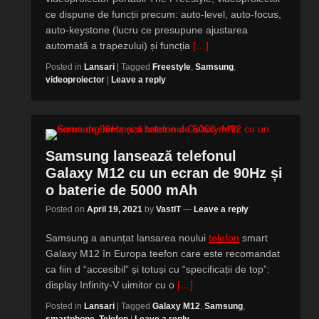
ce dispune de funcții precum: auto-level, auto-focus,
auto-keystone (lucru ce presupune ajustarea
automată a trapezului) și funcția
[…]
Posted in
Lansari
|
Tagged
Freestyle
,
Samsung
,
videoproiector
|
Leave a reply
Samsung lansează telefonul
Galaxy M12 cu un ecran de 90Hz și
o baterie de 5000 mAh
Posted on
April 19, 2021
by
VastIT
—
Leave a reply
Samsung a anunțat lansarea noului
telefon
smart
Galaxy M12 în Europa teefon care este recomandat
ca fiin d “accesibil” și totuși cu “specificații de top”:
display Infinity-V uimitor cu o
[…]
Posted in
Lansari
|
Tagged
Galaxy M12
,
Samsung
,