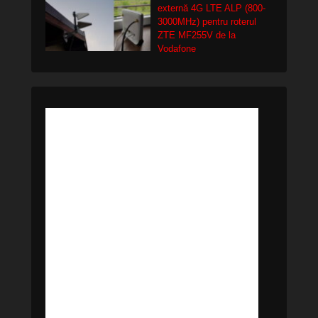
externă 4G LTE ALP (800-
3000MHz) pentru roterul
ZTE MF255V de la
Vodafone