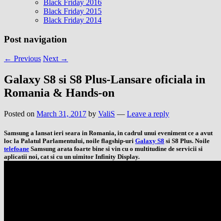
Black Friday 2016
Black Friday 2015
Black Friday 2014
Post navigation
←
Previous
Next
→
Galaxy S8 si S8 Plus-Lansare oficiala in
Romania & Hands-on
Posted on
March 31, 2017
by
ValiS
—
Leave a reply
Samsung a lansat ieri seara in Romania, in cadrul unui eveniment ce a avut
loc la Palatul Parlamentului
, noile flagship-uri
Galaxy S8
si S8 Plus. Noile
telefoane
Samsung arata foarte bine si vin cu o multitudine de servicii si
aplicatii noi, cat si cu un uimitor Infinity Display.