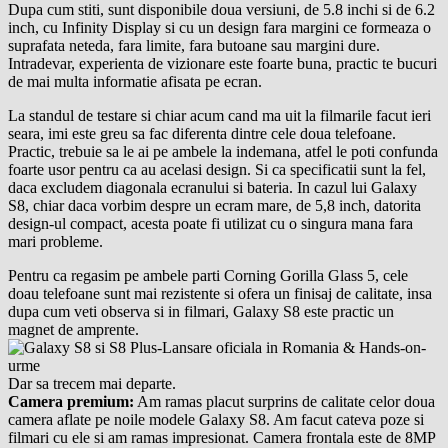
Dupa cum stiti, sunt disponibile doua versiuni, de 5.8 inchi si de 6.2
inch, cu Infinity Display si cu un design fara margini ce formeaza o
suprafata neteda, fara limite, fara butoane sau margini dure.
Intradevar, experienta de vizionare este foarte buna, practic te bucuri
de mai multa informatie afisata pe ecran.
La standul de testare si chiar acum cand ma uit la filmarile facut ieri
seara, imi este greu sa fac diferenta dintre cele doua telefoane.
Practic, trebuie sa le ai pe ambele la indemana, atfel le poti confunda
foarte usor pentru ca au acelasi design. Si ca specificatii sunt la fel,
daca excludem diagonala ecranului si bateria. In cazul lui Galaxy
S8, chiar daca vorbim despre un ecram mare, de 5,8 inch, datorita
design-ul compact, acesta poate fi utilizat cu o singura mana fara
mari probleme.
Pentru ca regasim pe ambele parti Corning Gorilla Glass 5, cele
doau telefoane sunt mai rezistente si ofera un finisaj de calitate, insa
dupa cum veti observa si in filmari, Galaxy S8 este practic un
magnet de amprente.
Dar sa trecem mai departe.
Camera premium:
Am ramas placut surprins de calitate celor doua
camera aflate pe noile modele Galaxy S8. Am facut cateva poze si
filmari cu ele si am ramas impresionat. Camera frontala este de 8MP