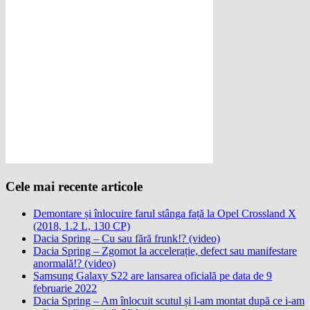
Cele mai recente articole
Demontare și înlocuire farul stânga față la Opel Crossland X
(2018, 1.2 L, 130 CP)
Dacia Spring – Cu sau fără frunk!? (video)
Dacia Spring – Zgomot la accelerație, defect sau manifestare
anormală!? (video)
Samsung Galaxy S22 are lansarea oficială pe data de 9
februarie 2022
Dacia Spring – Am înlocuit scutul și l-am montat după ce i-am