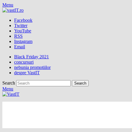
Menu
Facebook
Twitter
YouTube
RSS
Instagram
Email
Black Friday 2021
concursuri
nebunia promotiilor
despre VastIT
Search
Menu
vastIT.ro
Blog de Tehnologie