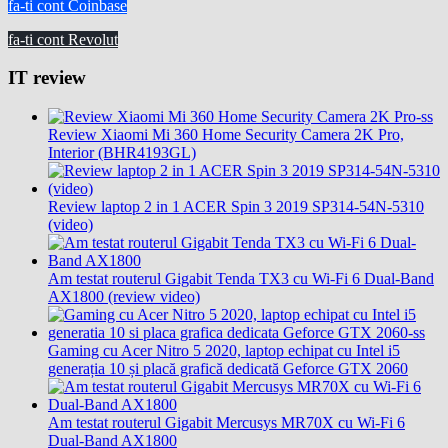
fa-ti cont Coinbase
fa-ti cont Revolut
IT review
Review Xiaomi Mi 360 Home Security Camera 2K Pro,
Interior (BHR4193GL)
Review laptop 2 in 1 ACER Spin 3 2019 SP314-54N-5310
(video)
Am testat routerul Gigabit Tenda TX3 cu Wi-Fi 6 Dual-Band
AX1800 (review video)
Gaming cu Acer Nitro 5 2020, laptop echipat cu Intel i5
generația 10 și placă grafică dedicată Geforce GTX 2060
Am testat routerul Gigabit Mercusys MR70X cu Wi-Fi 6
Dual-Band AX1800