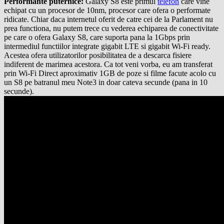
Performante puternice:
Galaxy S8 este primul
telefon
care vine
echipat cu un procesor de 10nm, procesor care ofera o performate
ridicate. Chiar daca internetul oferit de catre cei de la Parlament nu
prea functiona, nu putem trece cu vederea echiparea de conectivitate
pe care o ofera Galaxy S8, care suporta pana la 1Gbps prin
intermediul functiilor integrate gigabit LTE si gigabit Wi-Fi ready.
Acestea ofera utilizatorilor posibilitatea de a descarca fisiere
indiferent de marimea acestora. Ca tot veni vorba, eu am transferat
prin Wi-Fi Direct aproximativ 1GB de poze si filme facute acolo cu
un S8 pe batranul meu Note3 in doar cateva secunde (pana in 10
secunde).