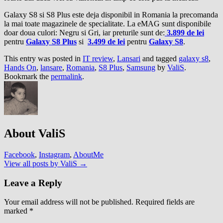
Galaxy S8 si S8 Plus este deja disponibil in Romania la precomanda
la mai toate magazinele de specialitate. La eMAG sunt disponibile
doar doua culori: Negru si Gri, iar preturile sunt de:
3.899
de lei
pentru
Galaxy S8 Plus
si
3.499
de lei
pentru
Galaxy S8
.
This entry was posted in
IT review
,
Lansari
and tagged
galaxy s8
,
Hands On
,
lansare
,
Romania
,
S8 Plus
,
Samsung
by
ValiS
.
Bookmark the
permalink
.
About ValiS
Facebook
,
Instagram
,
AboutMe
View all posts by ValiS
→
Leave a Reply
Your email address will not be published.
Required fields are
marked
*