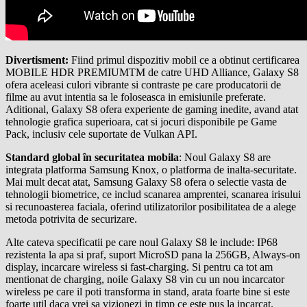
Divertisment:
Fiind primul dispozitiv mobil ce a obtinut certificarea
MOBILE HDR PREMIUMTM de catre UHD Alliance, Galaxy S8
ofera aceleasi culori vibrante si contraste pe care producatorii de
filme au avut intentia sa le foloseasca in emisiunile preferate.
Aditional, Galaxy S8 ofera experiente de gaming inedite, avand atat
tehnologie grafica superioara, cat si jocuri disponibile pe Game
Pack, inclusiv cele suportate de Vulkan API.
Standard global în securitatea mobila
: Noul Galaxy S8 are
integrata platforma Samsung Knox, o platforma de inalta-securitate.
Mai mult decat atat, Samsung Galaxy S8 ofera o selectie vasta de
tehnologii biometrice, ce includ scanarea amprentei, scanarea irisului
si recunoasterea faciala, oferind utilizatorilor posibilitatea de a alege
metoda potrivita de securizare.
Alte cateva specificatii pe care noul Galaxy S8 le include: IP68
rezistenta la apa si praf, suport MicroSD pana la 256GB, Always-on
display, incarcare wireless si fast-charging. Si pentru ca tot am
mentionat de charging, noile Galaxy S8 vin cu un nou incarcator
wireless pe care il poti transforma in stand, arata foarte bine si este
foarte util daca vrei sa vizionezi in timp ce este pus la incarcat.