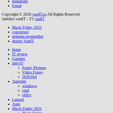
Instagram
Email
Copyright © 2026
vastIT.ro
All Rights Reserved.
statistici vastIT - T5
vastIT
Black Friday 2021
concursuri
nebunia promotiilor
despre VastIT
home
IT review
Gaming
info-IT
Funny Pictures
Video Funny
DePeNet
Tutoriale
windows
cmd
office
Lansari
Auto
Black Friday 2021