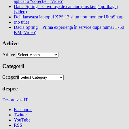
aplicat o “corecție” (Video)
Dacia Spring – Covorașe de cauciuc plus tăviță portbagaj
(video)
Dell lanseaza laptopul XPS 13 si un nou monitor UltraSharp
(no title)
Dacia Spring – Prima experiență în service după numai 1750
KM (Video)
Arhive
Arhive
Categorii
Categorii
despre
Despre vastIT
Facebook
Twitter
YouTube
RSS