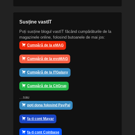
Susține vastIT
Poți susține blogul vastIT făcând cumpărăturile de la
magazinele online, folosind butoanele de mai jos:
Cumpără de la eMAG
Cumpără de la evoMAG
Cumpără de la ITGalaxy
Cumpără de la CitGrup
...sau
poți dona folosind PayPal
fa-ti cont Mayar
fa-ti cont Coinbase