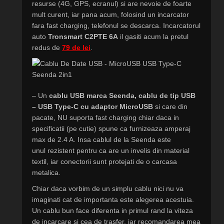
resurse (4G, GPS, ecranul) si are nevoie de foarte
mult curent, iar pana acum, folosind un incarcator
fara fast charging, telefonul se descarca. Incarcatorul
auto
Tronsmart C2PTE 6A
il gasiti acum la pretul
redus de
79 de lei
.
– Un
cablu USB marca Seenda, cablu de tip USB
– USB Type-C cu adaptor MicroUSB
si care din
pacate, NU suporta fast charging chiar daca in
specificatii (pe cutie) spune ca furnizeaza amperaj
max de 2.4 A. Insa cablul de la Seenda este
unul rezistent pentru ca are un invelis din material
textil, iar conectorii sunt protejati de o carcasa
metalica.
Chiar daca vorbim de un simplu cablu nici nu va
imaginati cat de importanta este alegerea acestuia.
Un cablu bun face diferenta in primul rand la viteza
de incarcare si cea de trasfer, iar recomandarea mea