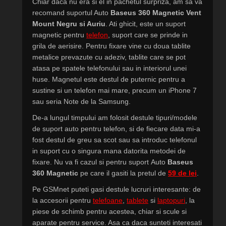
Chiar daca nu era si el in pachetul surpriza, am sa va
recomand suportul Auto
Baseus 360 Magnetic Vent
Mount Negru si Auriu
. Ati ghicit, este un suport
magnetic pentru
telefon
, suport care se prinde in
grila de aerisire. Pentru fixare vine cu doua tablite
metalice prevazute cu adeziv, tablite care se pot
atasa pe spatele telefonului sau in interiorul unei
huse. Magnetul este destul de puternic pentru a
sustine si un telefon mai mare, precum un iPhone 7
sau seria Note de la Samsung.
De-a lungul timpului am folosit destule tipuri/modele
de suport auto pentru telefon, si de fiecare data mi-a
fost destul de greu sa scot sau sa introduc telefonul
in suport cu o singura mana datorita metodei de
fixare. Nu va fi cazul si pentru suport Auto
Baseus
360 Magnetic
pe care il gasiti la pretul de
59 de lei
.
Pe GSMnet puteti gasi destule lucruri interesante: de
la accesorii pentru
telefoane
,
tablete
si
laptopuri
, la
piese de schimb pentru acestea, chiar si scule si
aparate pentru service. Asa ca daca sunteti interesati