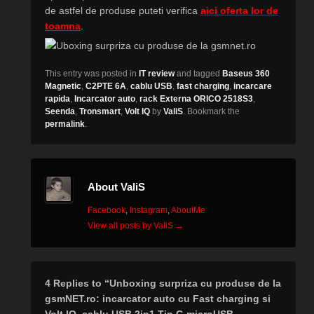
de astfel de produse puteti verifica
aici oferta lor de
toamna
.
This entry was posted in
IT review
and tagged
Baseus 360
Magnetic
,
C2PTE 6A
,
cablu USB
,
fast charging
,
incarcare
rapida
,
Incarcator auto
,
rack Externa ORICO 2518S3
,
Seenda
,
Tronsmart
,
Volt IQ
by
ValiS
. Bookmark the
permalink
.
About ValiS
Facebook
,
Instagram
,
AboutMe
View all posts by ValiS
→
4 Replies to “Unboxing surpriza cu produse de la
gsmNET.ro: incarcator auto cu Fast charging si
Volt IQ, cablu USB 2in1 Tip C-microUSB,