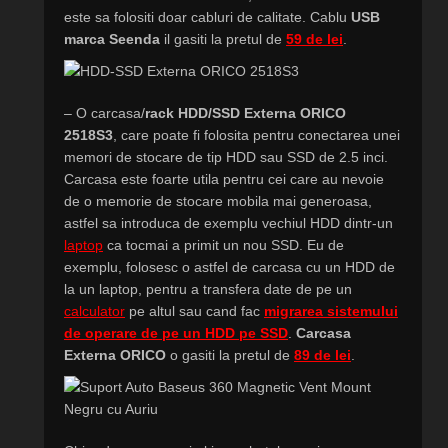
este sa folositi doar cabluri de calitate. Cablu
USB
marca Seenda
il gasiti la pretul de
59 de lei
.
– O carcasa/
rack HDD/SSD Externa ORICO
2518S3
, care poate fi folosita pentru conectarea unei
memori de stocare de tip HDD sau SSD de 2.5 inci.
Carcasa este foarte utila pentru cei care au nevoie
de o memorie de stocare mobila mai generoasa,
astfel sa introduca de exemplu vechiul HDD dintr-un
laptop
ca tocmai a primit un nou SSD. Eu de
exemplu, folosesc o astfel de carcasa cu un HDD de
la un laptop, pentru a transfera date de pe un
calculator
pe altul sau cand fac
migrarea sistemului
de operare de pe un HDD pe SSD
.
Carcasa
Externa ORICO
o gasiti la pretul de
89 de lei
.