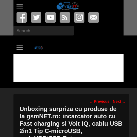
Search
vastIT.ro
Blog de Tehnologie
Post
←
Previous
Next
→
navigation
Unboxing surpriza cu produse de
la gsmNET.ro: incarcator auto cu
Fast charging si Volt IQ, cablu USB
2in1 Tip C-microUSB,