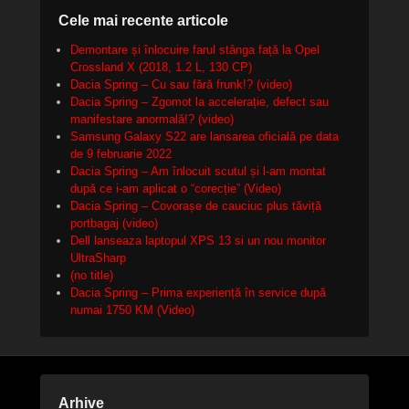
Cele mai recente articole
Demontare și înlocuire farul stânga față la Opel
Crossland X (2018, 1.2 L, 130 CP)
Dacia Spring – Cu sau fără frunk!? (video)
Dacia Spring – Zgomot la accelerație, defect sau
manifestare anormală!? (video)
Samsung Galaxy S22 are lansarea oficială pe data
de 9 februarie 2022
Dacia Spring – Am înlocuit scutul și l-am montat
după ce i-am aplicat o “corecție” (Video)
Dacia Spring – Covorașe de cauciuc plus tăviță
portbagaj (video)
Dell lanseaza laptopul XPS 13 si un nou monitor
UltraSharp
(no title)
Dacia Spring – Prima experiență în service după
numai 1750 KM (Video)
Arhive