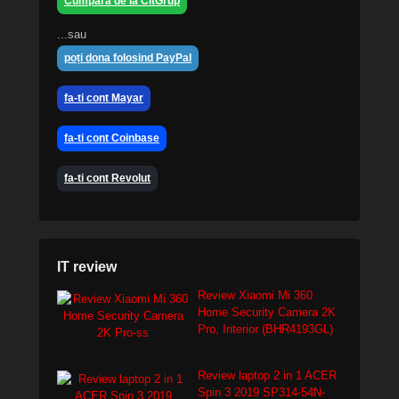
Cumpără de la CitGrup
...sau
poți dona folosind PayPal
fa-ti cont Mayar
fa-ti cont Coinbase
fa-ti cont Revolut
IT review
Review Xiaomi Mi 360
Home Security Camera 2K
Pro, Interior (BHR4193GL)
Review laptop 2 in 1 ACER
Spin 3 2019 SP314-54N-