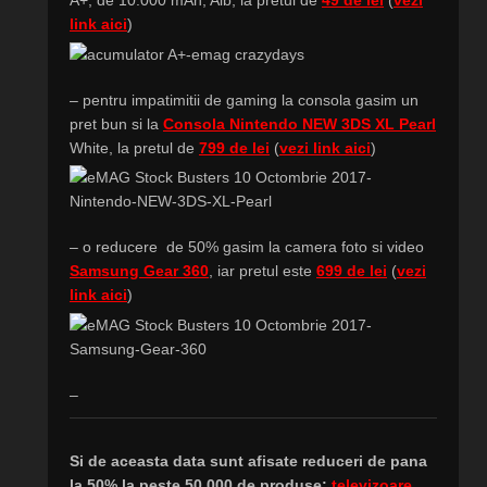
link aici
)
– pentru impatimitii de gaming la consola gasim un
pret bun si la
Consola Nintendo NEW 3DS XL Pearl
White, la pretul de
799 de lei
(
vezi link aici
)
– o reducere de 50% gasim la camera foto si video
Samsung Gear 360
, iar pretul este
699 de lei
(
vezi
link aici
)
–
Si de aceasta data
sunt afisate reduceri de pana
la 50% la peste 50.000 de produse:
televizoare
,