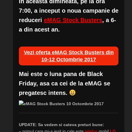
In aceasta dimineata, pe la ora
7:00, a inceput o noua campanie de
reduceri
eMAG Stock Busters
, a 6-
a din acest an.
Vezi oferta eMAG Stock Busters din
10-12 Octombrie 2017
Mai este o luna pana de Black
Friday, asa ca cei de la eMAG se
pregatesc intens.
UPDATE: Sa vedem si cateva preturi bune:
– primul care mi-a iesit in cale este
telefon
mobil
LG