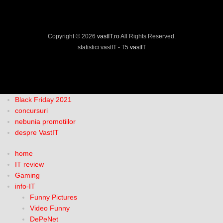
Copyright © 2026
vastIT.ro
All Rights Reserved.
statistici vastIT - T5
vastIT
Black Friday 2021
concursuri
nebunia promotiilor
despre VastIT
home
IT review
Gaming
info-IT
Funny Pictures
Video Funny
DePeNet