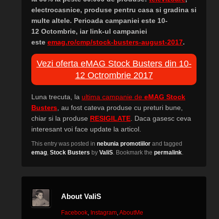
electrocasnice, produse pentru casa si gradina si
multe altele. P
erioada campaniei este 10-
12 Octombrie, iar link-ul campaniei
este
emag.ro/cmp/stock-busters-august-2017
.
Vezi oferta eMAG Stock Busters din 10-
12 Octrombrie 2017
Luna trecuta, la
ultima campanie de
eMAG Stock
Busters
, au fost cateva produse cu preturi bune,
chiar si la produse
RESIGILATE
. Daca gasesc ceva
interesant voi face update la articol.
This entry was posted in
nebunia promotiilor
and tagged
emag
,
Stock Busters
by
ValiS
. Bookmark the
permalink
.
About ValiS
Facebook
,
Instagram
,
AboutMe