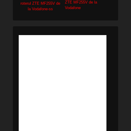
ZTE MF255V de la
Vodafone