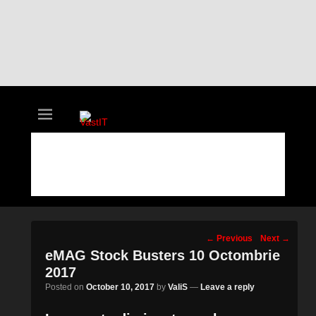
vastIT.ro
Blog de Tehnologie
Post
←
Previous
Next
→
navigation
eMAG Stock Busters 10 Octombrie
2017
Posted on
October 10, 2017
by
ValiS
—
Leave a reply