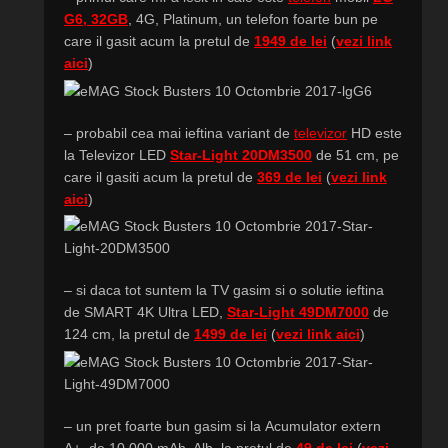
G6, 32GB
, 4G, Platinum, un telefon foarte bun pe
care il gasit acum la pretul de
1949 de lei
(
vezi link
aici
)
– probabil cea mai ieftina variant de
televizor
HD este
la Televizor LED
Star-Light 20DM3500
de 51 cm, pe
care il gasiti acum la pretul de
369 de lei
(
vezi link
aici
)
– si daca tot suntem la TV gasim si o solutie ieftina
de SMART 4K Ultra LED,
Star-Light 49DM7000
de
124 cm, la pretul de
1499 de lei
(
vezi link aici
)
– un pret foarte bun gasim si la Acumulator extern
A+, de 10.000 mAh, Alb, la pretul de
49 de lei
(
vezi