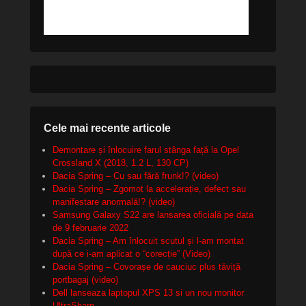
Cele mai recente articole
Demontare și înlocuire farul stânga față la Opel
Crossland X (2018, 1.2 L, 130 CP)
Dacia Spring – Cu sau fără frunk!? (video)
Dacia Spring – Zgomot la accelerație, defect sau
manifestare anormală!? (video)
Samsung Galaxy S22 are lansarea oficială pe data
de 9 februarie 2022
Dacia Spring – Am înlocuit scutul și l-am montat
după ce i-am aplicat o “corecție” (Video)
Dacia Spring – Covorașe de cauciuc plus tăviță
portbagaj (video)
Dell lanseaza laptopul XPS 13 si un nou monitor
UltraSharp