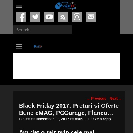
Search
vastIT.ro
Blog de Tehnologie
Post
←
Previous
Next
→
navigation
Black Friday 2017: Preturi si Oferte
Bune eMAG, PCGarage, Flanco…
Posted on
November 17, 2017
by
ValiS
—
Leave a reply
Am dat o rait prin cele mai