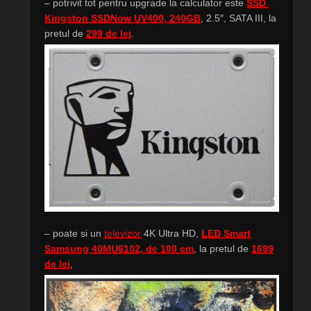
– potrivit tot pentru upgrade la calculator este
SSD
Kingston SSDNow UV400, 240GB
, 2.5″, SATA III, la
pretul de
299 de lei
.
– poate si un
televizor
4K Ultra HD,
LED Smart
Samsung 40MU6102, de 100 cm
, la pretul de
1699
de lei
,