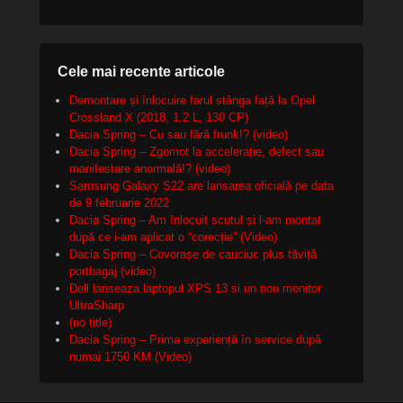
Cele mai recente articole
Demontare și înlocuire farul stânga față la Opel
Crossland X (2018, 1.2 L, 130 CP)
Dacia Spring – Cu sau fără frunk!? (video)
Dacia Spring – Zgomot la accelerație, defect sau
manifestare anormală!? (video)
Samsung Galaxy S22 are lansarea oficială pe data
de 9 februarie 2022
Dacia Spring – Am înlocuit scutul și l-am montat
după ce i-am aplicat o “corecție” (Video)
Dacia Spring – Covorașe de cauciuc plus tăviță
portbagaj (video)
Dell lanseaza laptopul XPS 13 si un nou monitor
UltraSharp
(no title)
Dacia Spring – Prima experiență în service după
numai 1750 KM (Video)