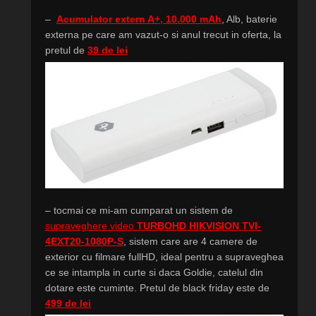
–
Acumulator extern A+, 10.000 mAh
, Alb, baterie
externa pe care am vazut-o si anul trecut in oferta, la
pretul de
39 de lei
– tocmai ce mi-am cumparat un sistem de
supraveghere video
TURBOHD HIKVISION TVI-
4EXT20-1080P-S
, sistem care are 4 camere de
exterior cu filmare fullHD, ideal pentru a supraveghea
ce se intampla in curte si daca Goldie, catelul din
dotare este cuminte. Pretul de black friday este de
499 de lei