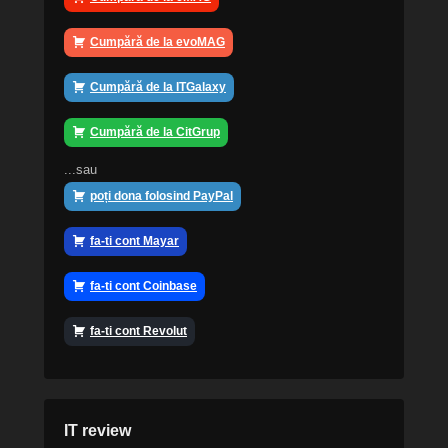
Cumpără de la evoMAG
Cumpără de la ITGalaxy
Cumpără de la CitGrup
...sau
poți dona folosind PayPal
fa-ti cont Mayar
fa-ti cont Coinbase
fa-ti cont Revolut
IT review