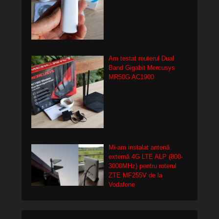
Am testat routerul Dual
Band Gigabit Mercusys
MR50G AC1900
Mi-am instalat antenă
externă 4G LTE ALP (800-
3000MHz) pentru roterul
ZTE MF255V de la
Vodafone