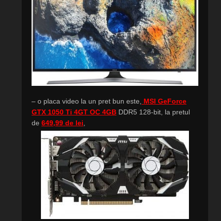
– o placa video la un pret bun este,
MSI GeForce
GTX 1050 Ti 4GT OC 4GB
DDR5 128-bit, la pretul
de
649,99 de lei
,