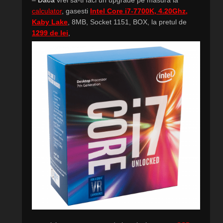
–
Daca
vrei sa-ti faci un upgrade pe masura la
calculator
, gasesti
Intel Core i7-7700K, 4.20Ghz,
Kaby Lake
, 8MB, Socket 1151, BOX, la pretul de
1299 de lei
,