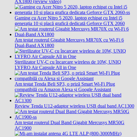
AX1800 (review video)
Gaming cu Acer Nitro 5 2020, laptop echipat cu Intel i5
generația 10 și placă grafică dedicată Geforce GTX 2060
Am testat routerul Gigabit Mercusys MR70X cu Wi-Fi 6
Dual-Band AX1800
Sterilizator UV-C cu încarcare wireless de 10W, UNIQ
LYFRO Air Capsule All in One
Am testat Tenda Beli SP3, o priză Smart Wi-Fi Plug
compatibilă cu Amazon Alexa și Google Assistant
Review Tenda U12-adaptor wireless USB dual band AC1300
Am testat routerul Dual Band Gigabit Mercusys MR50G
AC1900