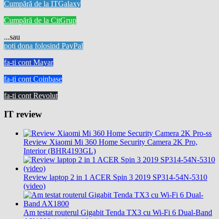
Cumpără de la ITGalaxy
Cumpără de la CitGrup
...sau
poți dona folosind PayPal
fa-ti cont Mayar
fa-ti cont Coinbase
fa-ti cont Revolut
IT review
Review Xiaomi Mi 360 Home Security Camera 2K Pro,
Interior (BHR4193GL)
Review laptop 2 in 1 ACER Spin 3 2019 SP314-54N-5310
(video)
Am testat routerul Gigabit Tenda TX3 cu Wi-Fi 6 Dual-Band