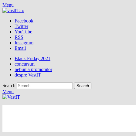
Menu
Facebook
Twitter
YouTube
RSS
Instagram
Email
Black Friday 2021
concursuri
nebunia promotiilor
despre VastIT
Search
Menu
vastIT.ro
Blog de Tehnologie