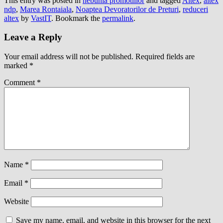
This entry was posted in
nebunia promotiilor
and tagged
Altex
,
altex
ndp
,
Marea Rontaiala
,
Noaptea Devoratorilor de Preturi
,
reduceri
altex
by
VastIT
. Bookmark the
permalink
.
Leave a Reply
Your email address will not be published.
Required fields are
marked
*
Comment
*
Name
*
Email
*
Website
Save my name, email, and website in this browser for the next