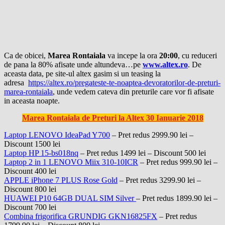
Ca de obicei,
Marea Rontaiala
va incepe la ora
20:00
, cu reduceri
de pana la 80% afisate unde altundeva…pe
www.altex.ro
. De
aceasta data, pe site-ul altex gasim si un teasing la
adresa
https://altex.ro/pregateste-te-noaptea-devoratorilor-de-preturi-
marea-rontaiala
, unde vedem cateva din preturile care vor fi afisate
in aceasta noapte.
Marea Rontaiala de Preturi la Altex 30 Ianuarie 2018
Laptop LENOVO IdeaPad Y700
– Pret redus 2999.90 lei –
Discount 1500 lei
Laptop HP 15-bs018nq
– Pret redus 1499 lei – Discount 500 lei
Laptop 2 in 1 LENOVO Miix 310-10ICR
– Pret redus 999.90 lei –
Discount 400 lei
APPLE iPhone 7 PLUS Rose Gold
– Pret redus 3299.90 lei –
Discount 800 lei
HUAWEI P10 64GB DUAL SIM Silver
– Pret redus 1899.90 lei –
Discount 700 lei
Combina frigorifica GRUNDIG GKN16825FX
– Pret redus