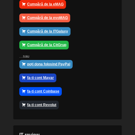
Cumpără de la eMAG
Cumpără de la evoMAG
Cumpără de la ITGalaxy
Cumpără de la CitGrup
...sau
poți dona folosind PayPal
fa-ti cont Mayar
fa-ti cont Coinbase
fa-ti cont Revolut
IT review