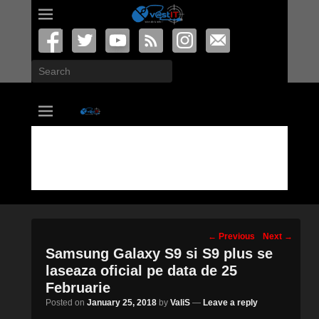
Search
vastIT.ro
Blog de Tehnologie
Post
←
Previous
Next
→
navigation
Samsung Galaxy S9 si S9 plus se
laseaza oficial pe data de 25
Februarie
Posted on
January 25, 2018
by
ValiS
—
Leave a reply