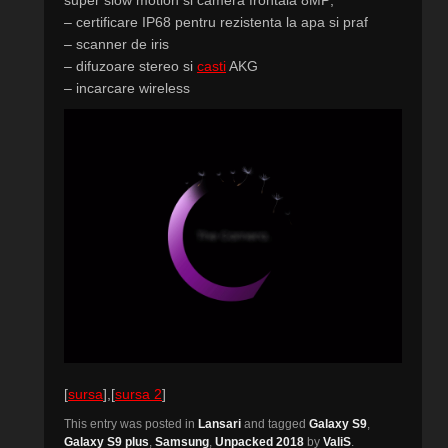
super slow motion si camera frontala 8MP;
– certificare IP68 pentru rezistenta la apa si praf
– scanner de iris
– difuzoare stereo si
casti
AKG
– incarcare wireless
[
sursa
],[
sursa 2
]
This entry was posted in
Lansari
and tagged
Galaxy S9
,
Galaxy S9 plus
,
Samsung
,
Unpacked 2018
by
ValiS
.