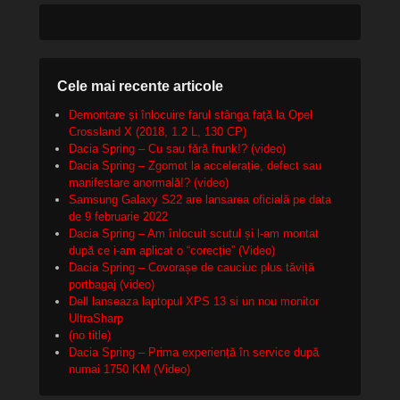
Cele mai recente articole
Demontare și înlocuire farul stânga față la Opel
Crossland X (2018, 1.2 L, 130 CP)
Dacia Spring – Cu sau fără frunk!? (video)
Dacia Spring – Zgomot la accelerație, defect sau
manifestare anormală!? (video)
Samsung Galaxy S22 are lansarea oficială pe data
de 9 februarie 2022
Dacia Spring – Am înlocuit scutul și l-am montat
după ce i-am aplicat o “corecție” (Video)
Dacia Spring – Covorașe de cauciuc plus tăviță
portbagaj (video)
Dell lanseaza laptopul XPS 13 si un nou monitor
UltraSharp
(no title)
Dacia Spring – Prima experiență în service după
numai 1750 KM (Video)