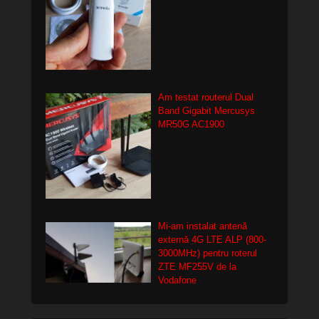
Am testat routerul Dual
Band Gigabit Mercusys
MR50G AC1900
Mi-am instalat antenă
externă 4G LTE ALP (800-
3000MHz) pentru roterul
ZTE MF255V de la
Vodafone