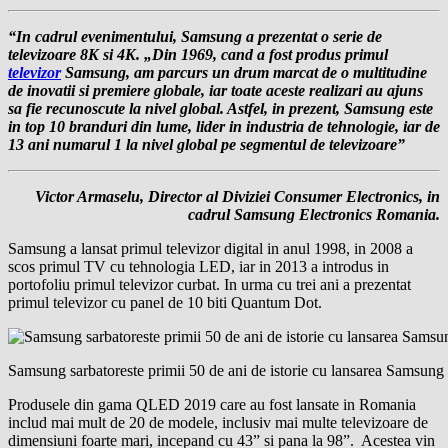
“In cadrul evenimentului, Samsung a prezentat o serie de
televizoare 8K si 4K. „Din 1969, cand a fost produs primul
televizor
Samsung, am parcurs un drum marcat de o multitudine
de inovatii si premiere globale, iar toate aceste realizari au ajuns
sa fie recunoscute la nivel global. Astfel, in prezent, Samsung este
in top 10 branduri din lume, lider in industria de tehnologie, iar de
13 ani numarul 1 la nivel global pe segmentul de televizoare”
Victor Armaselu, Director al Diviziei Consumer Electronics, in
cadrul Samsung Electronics Romania.
Samsung a lansat primul televizor digital in anul 1998, in 2008 a
scos primul TV cu tehnologia LED, iar in 2013 a introdus in
portofoliu primul televizor curbat. In urma cu trei ani a prezentat
primul televizor cu panel de 10 biti Quantum Dot.
Samsung sarbatoreste primii 50 de ani de istorie cu lansarea Sams
Produsele din gama QLED 2019 care au fost lansate in Romania
includ mai mult de 20 de modele, inclusiv mai multe televizoare de
dimensiuni foarte mari, incepand cu 43” si pana la 98”. Acestea vin