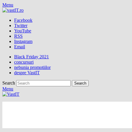
Menu
Facebook
Twitter
YouTube
RSS
Instagram
Email
Black Friday 2021
concursuri
nebunia promotiilor
despre VastIT
Search
Menu
vastIT.ro
Blog de Tehnologie