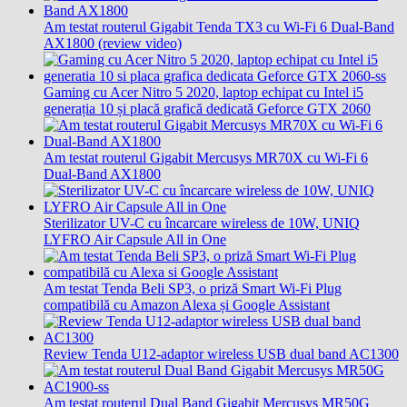
Am testat routerul Gigabit Tenda TX3 cu Wi-Fi 6 Dual-Band
AX1800 (review video)
Gaming cu Acer Nitro 5 2020, laptop echipat cu Intel i5
generația 10 și placă grafică dedicată Geforce GTX 2060
Am testat routerul Gigabit Mercusys MR70X cu Wi-Fi 6
Dual-Band AX1800
Sterilizator UV-C cu încarcare wireless de 10W, UNIQ
LYFRO Air Capsule All in One
Am testat Tenda Beli SP3, o priză Smart Wi-Fi Plug
compatibilă cu Amazon Alexa și Google Assistant
Review Tenda U12-adaptor wireless USB dual band AC1300
Am testat routerul Dual Band Gigabit Mercusys MR50G