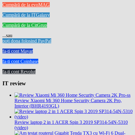
Cumpără de la evoMAG
Cumpără de la ITGalaxy
Cumpără de la CitGrup
...sau
poți dona folosind PayPal
fa-ti cont Mayar
fa-ti cont Coinbase
fa-ti cont Revolut
IT review
Review Xiaomi Mi 360 Home Security Camera 2K Pro,
Interior (BHR4193GL)
Review laptop 2 in 1 ACER Spin 3 2019 SP314-54N-5310
(video)