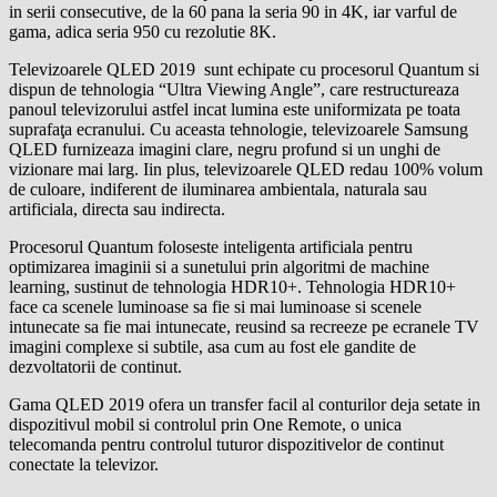
in serii consecutive, de la 60 pana la seria 90 in 4K, iar varful de
gama, adica seria 950 cu rezolutie 8K.
Televizoarele QLED 2019 sunt echipate cu procesorul Quantum si
dispun de tehnologia “Ultra Viewing Angle”, care restructureaza
panoul televizorului astfel incat lumina este uniformizata pe toata
suprafaţa ecranului. Cu aceasta tehnologie, televizoarele Samsung
QLED furnizeaza imagini clare, negru profund si un unghi de
vizionare mai larg. Iin plus, televizoarele QLED redau 100% volum
de culoare, indiferent de iluminarea ambientala, naturala sau
artificiala, directa sau indirecta.
Procesorul Quantum foloseste inteligenta artificiala pentru
optimizarea imaginii si a sunetului prin algoritmi de machine
learning, sustinut de tehnologia HDR10+. Tehnologia HDR10+
face ca scenele luminoase sa fie si mai luminoase si scenele
intunecate sa fie mai intunecate, reusind sa recreeze pe ecranele TV
imagini complexe si subtile, asa cum au fost ele gandite de
dezvoltatorii de continut.
Gama QLED 2019 ofera un transfer facil al conturilor deja setate in
dispozitivul mobil si controlul prin One Remote, o unica
telecomanda pentru controlul tuturor dispozitivelor de continut
conectate la televizor.