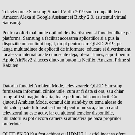
Televizoarele Samsung Smart TV din 2019 sunt compatibile cu
Amazon Alexa si Google Assistant si Bixby 2.0, asistentul virtual
Samsung.
Pentru a oferi mai multe optiuni de divertisment si functionalitate pe
platforma, Samsung a facilitat accesarea aplicatiilor si a pus la
dispozitie un continut bogat, drept pentru care QLED 2019, pe
langa multitudinea de aplicatii de informare, educare si divertisment,
locale sau internationale cunoscute deja, ofera iTunes, suport pentru
Apple AirPlay2 si acces dintr-un buton la Netflix, Amazon Prime si
Rakuten.
Datorita functiei Ambient Mode, televizoarele QLED Samsung
furnizeaza informatii zilnice utile, cum ar fi data si ora, sau chiar
fotografii si imagini de arta, toate pe fundalul sonor dorit. Cu
ajutorul Ambient Mode, ecranul din stand-by cu tema aleasa de
utilizator poate fi folosit ca fundal pentru muzica, atunci cand
televizorul nu este activ, iar cu ajutorul temelor disponibile,
utilizatorii isi pot decora camera si atmosfera pe baza propriilor
preferinte.
QLED 8K 2019 a fost echipat cu HDMI 2.1, astfel incat sa ofere