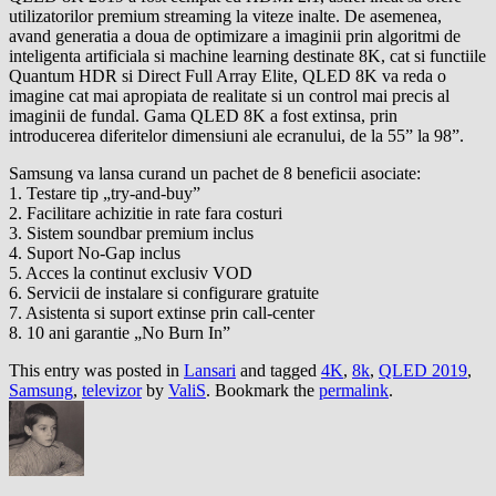
utilizatorilor premium streaming la viteze inalte. De asemenea,
avand generatia a doua de optimizare a imaginii prin algoritmi de
inteligenta artificiala si machine learning destinate 8K, cat si functiile
Quantum HDR si Direct Full Array Elite, QLED 8K va reda o
imagine cat mai apropiata de realitate si un control mai precis al
imaginii de fundal. Gama QLED 8K a fost extinsa, prin
introducerea diferitelor dimensiuni ale ecranului, de la 55” la 98”.
Samsung va lansa curand un pachet de 8 beneficii asociate:
1. Testare tip „try-and-buy”
2. Facilitare achizitie in rate fara costuri
3. Sistem soundbar premium inclus
4. Suport No-Gap inclus
5. Acces la continut exclusiv VOD
6. Servicii de instalare si configurare gratuite
7. Asistenta si suport extinse prin call-center
8. 10 ani garantie „No Burn In”
This entry was posted in
Lansari
and tagged
4K
,
8k
,
QLED 2019
,
Samsung
,
televizor
by
ValiS
. Bookmark the
permalink
.