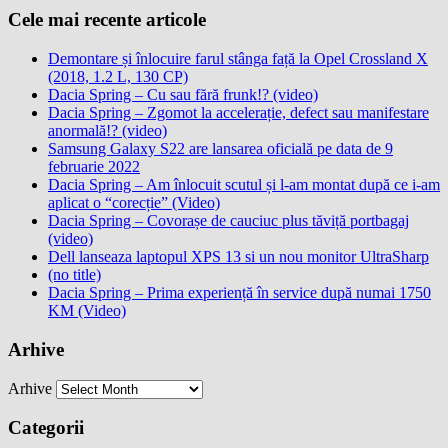
Cele mai recente articole
Demontare și înlocuire farul stânga față la Opel Crossland X
(2018, 1.2 L, 130 CP)
Dacia Spring – Cu sau fără frunk!? (video)
Dacia Spring – Zgomot la accelerație, defect sau manifestare
anormală!? (video)
Samsung Galaxy S22 are lansarea oficială pe data de 9
februarie 2022
Dacia Spring – Am înlocuit scutul și l-am montat după ce i-am
aplicat o “corecție” (Video)
Dacia Spring – Covorașe de cauciuc plus tăviță portbagaj
(video)
Dell lanseaza laptopul XPS 13 si un nou monitor UltraSharp
(no title)
Dacia Spring – Prima experiență în service după numai 1750
KM (Video)
Arhive
Arhive
Categorii