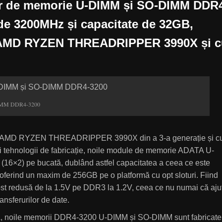
r de memorie U-DIMM și SO-DIMM DDR
 de 3200MHz și capacitate de 32GB,
e AMD RYZEN THREADRIPPER 3990X și 
DIMM DDR4-3200
are AMD RYZEN THREADRIPPER 3990X din a 3-a generație și c
 tehnologii de fabricație, noile module de memorie ADATA U-
6×2) pe bucată, dublând astfel capacitatea a ceea ce este
 oferind un maxim de 256GB pe o platformă cu opt sloturi. Fiind
fost redusă de la 1.5V pe DDR3 la 1.2V, ceea ce nu numai că aju
ansferurilor de date.
TA, noile memorii DDR4-3200 U-DIMM și SO-DIMM sunt fabricate