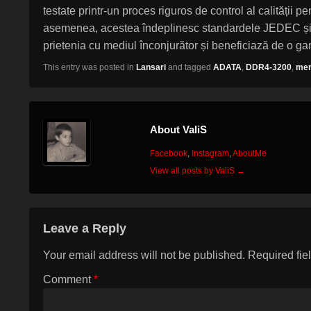
testate printr-un proces riguros de control al calității 
asemenea, acestea îndeplinesc standardele JEDEC și Ro
prietenia cu mediul înconjurător și beneficiază de o gar
This entry was posted in
Lansari
and tagged
ADATA
,
DDR4-3200
,
mem
About ValiS
Facebook
,
Instagram
,
AboutMe
View all posts by ValiS
→
Leave a Reply
Your email address will not be published.
Required fie
Comment
*