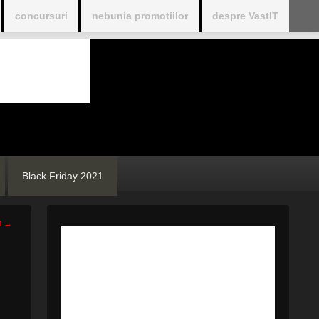
concursuri
nebunia promotiilor
despre VastIT
Black Friday 2021
t
→