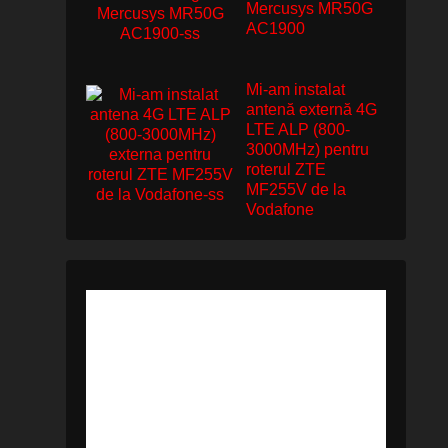
Mercusys MR50G
AC1900
Mi-am instalat
antenă externă 4G
LTE ALP (800-
3000MHz) pentru
roterul ZTE
MF255V de la
Vodafone