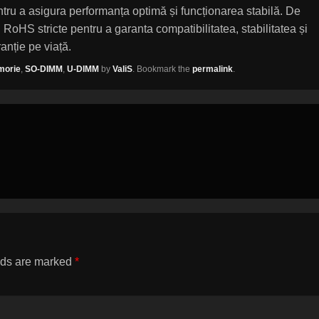
pentru a asigura performanța optimă și funcționarea stabilă. De
HS stricte pentru a garanta compatibilitatea, stabilitatea și
anție pe viață.
orie
,
SO-DIMM
,
U-DIMM
by
ValiS
. Bookmark the
permalink
.
lds are marked
*