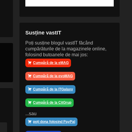
Susține vastIT
Poți susține blogul vastIT făcând
cumpărăturile de la magazinele online,
folosind butoanele de mai jos:
Cumpără de la eMAG
Cumpără de la evoMAG
Cumpără de la ITGalaxy
Cumpără de la CitGrup
...sau
poți dona folosind PayPal