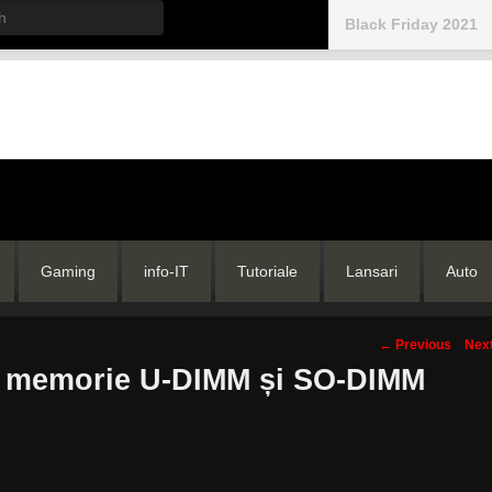
h
Black Friday 2021
Gaming
info-IT
Tutoriale
Lansari
Auto
Post
←
Previous
Nex
navigation
e memorie U-DIMM și SO-DIMM