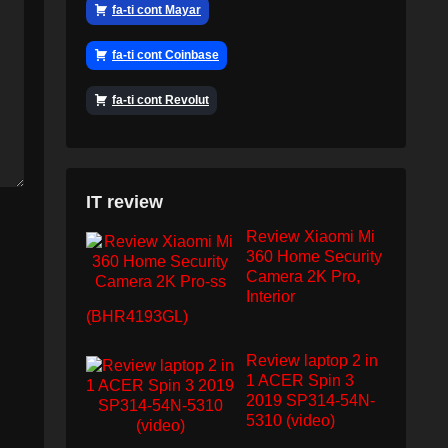
fa-ti cont Mayar
fa-ti cont Coinbase
fa-ti cont Revolut
IT review
Review Xiaomi Mi
360 Home Security
Camera 2K Pro,
Interior
(BHR4193GL)
Review laptop 2 in
1 ACER Spin 3
2019 SP314-54N-
5310 (video)