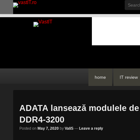
Searc
vastIT.ro
Blog de Tehnologie
Primary
Skip
Skip
home
IT review
menu
to
to
primary
secondary
content
content
ADATA lansează modulele d
DDR4-3200
Posted on
May 7, 2020
by
ValiS
—
Leave a reply