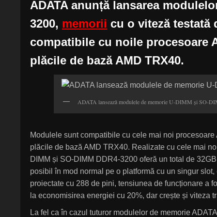
ADATA anunță lansarea modulelo
3200,
memorii
cu o viteză testată
compatibile cu noile procesoar
plăcile de bază AMD TRX40.
ADATA lansează modulele de memorie U-DIMM și SO-
Modulele sunt compatibile cu cele mai noi proceso
plăcile de bază AMD TRX40. Realizate cu cele mai noi
DIMM și SO-DIMM DDR4-3200 oferă un total de 32GB (1
posibil în mod normal pe o platformă cu un singur slot,
proiectate cu 288 de pini, tensiunea de funcționare a 
la economisirea energiei cu 20%, dar crește și viteza tr
La fel ca în cazul tuturor modulelor de memorie ADA