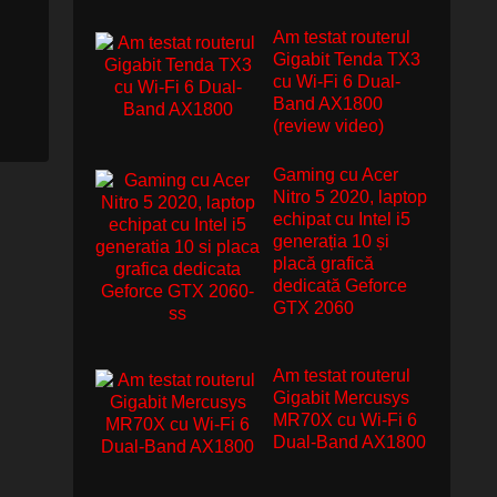
Am testat routerul
Gigabit Tenda TX3
cu Wi-Fi 6 Dual-
Band AX1800
(review video)
Gaming cu Acer
Nitro 5 2020, laptop
echipat cu Intel i5
generația 10 și
placă grafică
dedicată Geforce
GTX 2060
Am testat routerul
Gigabit Mercusys
MR70X cu Wi-Fi 6
Dual-Band AX1800