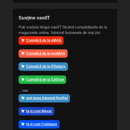
Susține vastIT
Poți susține blogul vastIT făcând cumpărăturile de la
magazinele online, folosind butoanele de mai jos:
Cumpără de la eMAG
Cumpără de la evoMAG
Cumpără de la ITGalaxy
Cumpără de la CitGrup
...sau
poți dona folosind PayPal
fa-ti cont Mayar
fa-ti cont Coinbase