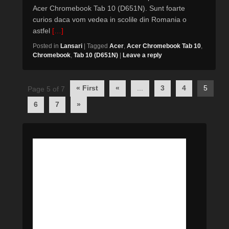
Acer Chromebook Tab 10 (D651N). Sunt foarte
curios daca vom vedea in scolile din Romania o
astfel
[…]
Posted in
Lansari
|
Tagged
Acer
,
Acer Chromebook Tab 10
,
Chromebook
,
Tab 10 (D651N)
|
Leave a reply
Post
« First
«
...
3
4
5
Page 5 of 7
navigation
6
7
»