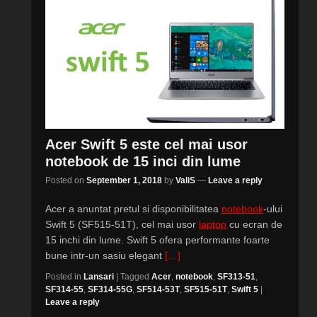
Acer Swift 5 este cel mai usor
notebook de 15 inci din lume
Posted on
September 1, 2018
by
ValiS
—
Leave a reply
Acer a anuntat pretul si disponibilitatea
notebook
-ului
Swift 5 (SF515-51T), cel mai usor
laptop
cu ecran de
15 inchi din lume. Swift 5 ofera performante foarte
bune intr-un sasiu elegant
[…]
Posted in
Lansari
|
Tagged
Acer
,
notebook
,
SF313-51
,
SF314-55
,
SF314-55G
,
SF514-53T
,
SF515-51T
,
Swift 5
|
Leave a reply