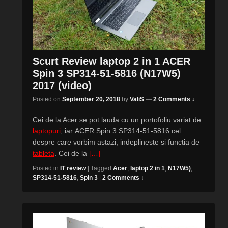
Scurt Review laptop 2 in 1 ACER
Spin 3 SP314-51-5816 (N17W5)
2017 (video)
Posted on
September 20, 2018
by
ValiS
—
2 Comments ↓
Cei de la Acer se pot lauda cu un portofoliu variat de
laptopuri
, iar ACER Spin 3 SP314-51-5816 cel
despre care vorbim astazi, indeplineste si functia de
tableta
. Cei de la
[…]
Posted in
IT review
|
Tagged
Acer
,
laptop 2 in 1
,
N17W5)
,
SP314-51-5816
,
Spin 3
|
2 Comments ↓