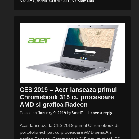
52-50YX
,
Nvidia GTX 1050TI
|
5 Comments ↓
CES 2019 – Acer lanseaza primul
Chromebook 315 cu procesoare
AMD si grafica Radeon
Posted on
January 9, 2019
by
VastIT
—
Leave a reply
Acer lanseaza la CES 2019 primul Chromebook din
portofoliu echipat cu procesoare AMD seria A si
grafica Radeon. Chromebook 315 are un afisaj IPS