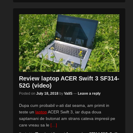
Review laptop ACER Swift 3 SF314-
52G (video)
Posted on
July 18, 2018
by
ValiS
—
Leave a reply
Dupa cum probabil v-ati dat seama, am primit in
teste un
laptop
ACER Swift 3, iar dupa doua
saptamani de butonat am strans cateva impresii pe
care vreau sa le
[…]