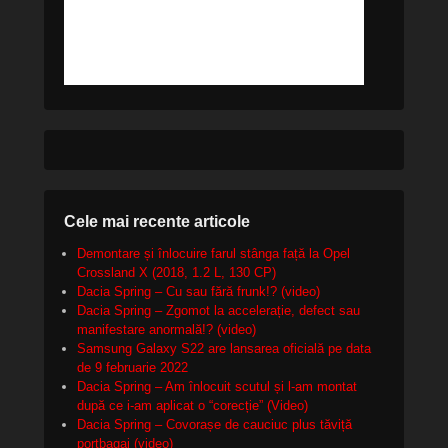
Cele mai recente articole
Demontare și înlocuire farul stânga față la Opel
Crossland X (2018, 1.2 L, 130 CP)
Dacia Spring – Cu sau fără frunk!? (video)
Dacia Spring – Zgomot la accelerație, defect sau
manifestare anormală!? (video)
Samsung Galaxy S22 are lansarea oficială pe data
de 9 februarie 2022
Dacia Spring – Am înlocuit scutul și l-am montat
după ce i-am aplicat o “corecție” (Video)
Dacia Spring – Covorașe de cauciuc plus tăviță
portbagaj (video)