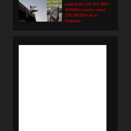
externă 4G LTE ALP (800-
3000MHz) pentru roterul
ZTE MF255V de la
Vodafone