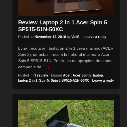
Review Laptop 2 in 1 Acer Spin 5
SP515-51N-50XC
Posted on
November 13, 2018
by
ValiS
—
Leave a reply
Luna trecuta am testat un 2 in 1 ceva mai mic (ACER
Spin 3), iar astazi trecem la fratiorul mai mare Acer
Spin 5 SP515-51N. Pentru ca ne apropiem de super
campania de
[…]
Posted in
IT review
|
Tagged
Acer
,
Acer Spin 5
,
laptop
,
laptop 2 in 1
,
Spin 5
,
Spin 5 SP515-51N-50XC
|
Leave a reply