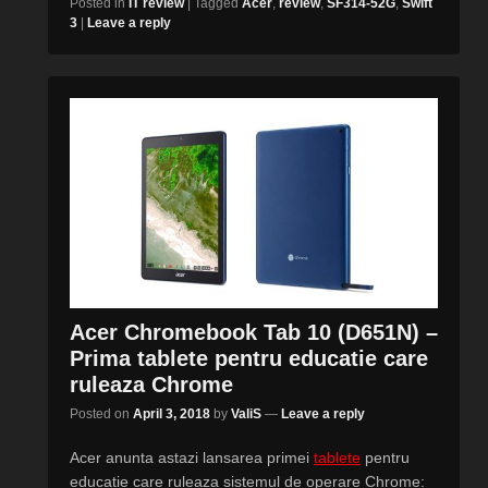
Posted in
IT review
|
Tagged
Acer
,
review
,
SF314-52G
,
Swift
3
|
Leave a reply
Acer Chromebook Tab 10 (D651N) –
Prima tablete pentru educatie care
ruleaza Chrome
Posted on
April 3, 2018
by
ValiS
—
Leave a reply
Acer anunta astazi lansarea primei
tablete
pentru
educatie care ruleaza sistemul de operare Chrome: