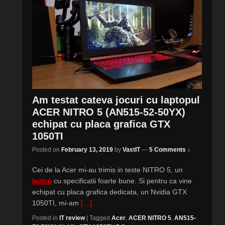
Am testat cateva jocuri cu laptopul
ACER NITRO 5 (AN515-52-50YX)
echipat cu placa grafica GTX
1050TI
Posted on
February 13, 2019
by
VastIT
—
5 Comments ↓
Cei de la Acer mi-au trimis in teste NITRO 5, un
laptop
cu specificatii foarte bune. Si pentru ca vine
echipat cu placa grafica dedicata, un Nvidia GTX
1050TI, mi-am
[…]
Posted in
IT review
|
Tagged
Acer
,
ACER NITRO 5
,
AN515-