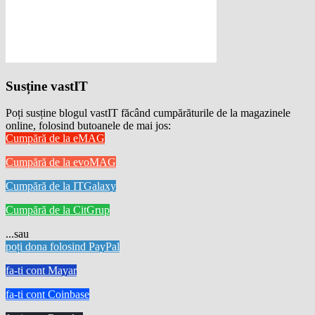
Susține vastIT
Poți susține blogul vastIT făcând cumpărăturile de la magazinele
online, folosind butoanele de mai jos:
Cumpără de la eMAG
Cumpără de la evoMAG
Cumpără de la ITGalaxy
Cumpără de la CitGrup
...sau
poți dona folosind PayPal
fa-ti cont Mayar
fa-ti cont Coinbase