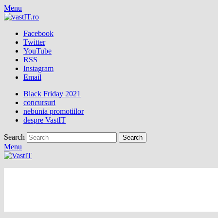
Menu
Facebook
Twitter
YouTube
RSS
Instagram
Email
Black Friday 2021
concursuri
nebunia promotiilor
despre VastIT
Search
Menu
vastIT.ro
Blog de Tehnologie