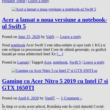
Predator Triton
|
Leave a reply
Acer a lansat o noua versiune a notebook-
ul Swift 5
Posted on
June 25, 2020
by
ValiS
—
Leave a reply
Noul
notebook
Acer Swift 5 este ultra-subțire și ușor (sub 1 KG) si
este echipat cu procesoare Intel Core de ultimă generație, cu grafică
bazată pe noua arhitectură Intel Xe
[…]
Posted in
Lansari
|
Tagged
Acer
,
notebook
,
Swift 5
|
Leave a reply
Gaming cu Acer Nitro 5 2019 cu Intel i7 si
GTX 1650TI
Posted on
April 6, 2020
by
VastIT
—
1 Comment ↓
În timp ce scriu acest articol, România este în criză datorită Covid-