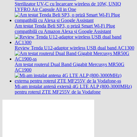
Sterilizator UV-C cu încarcare wireless de 10W, UNIQ
LYFRO Air Capsule All in One
Am testat Tenda Beli SP3, o priză Smart Wi-Fi Plug
compatibilă cu Amazon Alexa și Google Assistant
Review Tenda U12-adaptor wireless USB dual band AC1300
Am testat routerul Dual Band Gigabit Mercusys MR50G
AC1900
Mi-am instalat antenă externă 4G LTE ALP (800-3000MHz)
pentru roterul ZTE MF255V de la Vodafone