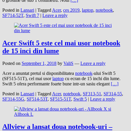
o grosime de sub 1 centimetru. Noul
[…]
Posted in
Lansari
|
Tagged
Acer
,
ces 2019
,
laptop
,
notebook
,
SF714-52T
,
Swift 7
|
Leave a reply
Acer Swift 5 este cel mai usor notebook
de 15 inci din lume
Posted on
September 1, 2018
by
ValiS
—
Leave a reply
Acer a anuntat pretul si disponibilitatea
notebook
-ului Swift 5
(SF515-51T), cel mai usor
laptop
cu ecran de 15 inchi din lume.
Swift 5 ofera performante foarte bune intr-un sasiu elegant
[…]
Posted in
Lansari
|
Tagged
Acer
,
notebook
,
SF313-51
,
SF314-55
,
SF314-55G
,
SF514-53T
,
SF515-51T
,
Swift 5
|
Leave a reply
Allview a lansat doua notebook-uri –