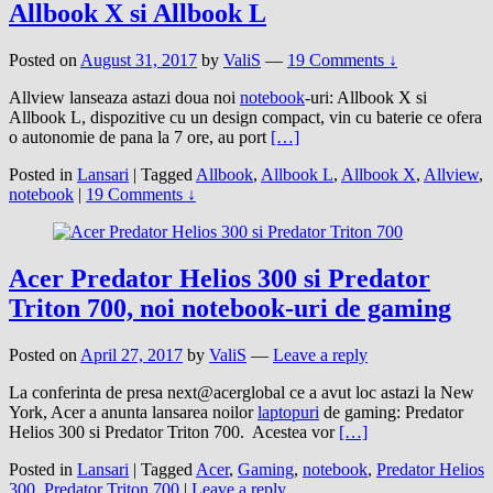
Allbook X si Allbook L
Posted on
August 31, 2017
by
ValiS
—
19 Comments ↓
Allview lanseaza astazi doua noi
notebook
-uri: Allbook X si
Allbook L, dispozitive cu un design compact, vin cu baterie ce ofera
o autonomie de pana la 7 ore, au port
[…]
Posted in
Lansari
|
Tagged
Allbook
,
Allbook L
,
Allbook X
,
Allview
,
notebook
|
19 Comments ↓
Acer Predator Helios 300 si Predator
Triton 700, noi notebook-uri de gaming
Posted on
April 27, 2017
by
ValiS
—
Leave a reply
La conferinta de presa next@acerglobal ce a avut loc astazi la New
York, Acer a anunta lansarea noilor
laptopuri
de gaming: Predator
Helios 300 si Predator Triton 700. Acestea vor
[…]
Posted in
Lansari
|
Tagged
Acer
,
Gaming
,
notebook
,
Predator Helios
300
,
Predator Triton 700
|
Leave a reply