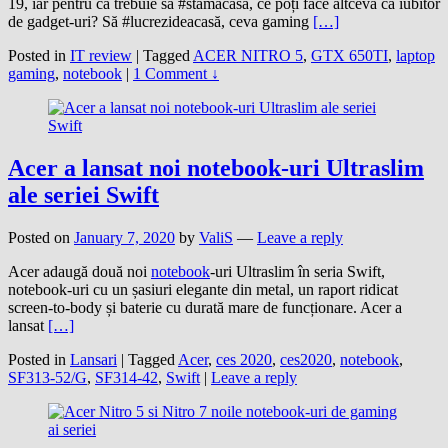
19, iar pentru că trebuie să #stămacasă, ce poți face altceva ca iubitor
de gadget-uri? Să #lucrezideacasă, ceva gaming
[…]
Posted in
IT review
|
Tagged
ACER NITRO 5
,
GTX 650TI
,
laptop
gaming
,
notebook
|
1 Comment ↓
Acer a lansat noi notebook-uri Ultraslim
ale seriei Swift
Posted on
January 7, 2020
by
ValiS
—
Leave a reply
Acer adaugă două noi
notebook
-uri Ultraslim în seria Swift,
notebook-uri cu un șasiuri elegante din metal, un raport ridicat
screen-to-body și baterie cu durată mare de funcționare. Acer a
lansat
[…]
Posted in
Lansari
|
Tagged
Acer
,
ces 2020
,
ces2020
,
notebook
,
SF313-52/G
,
SF314-42
,
Swift
|
Leave a reply