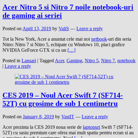
Acer Nitro 5 si Nitro 7 noile notebook-uri
de gaming ai seriei
Posted on
April 13, 2019
by
ValiS
—
Leave a reply
Tot la New York, Acer a anuntat cele mai noi
netbook
-uri din seria
Nitro: Nitro 7 si Nitro 5, echipate cu Windows 10, placi grafice
NVIDIA GeForce GTX si cu un
[…]
Posted in
Lansari
|
Tagged
Acer
,
Gaming
,
Nitro 5
,
Nitro 7
,
notebook
|
Leave a reply
CES 2019 – Noul Acer Swift 7 (SF714-
52T) cu grosime de sub 1 centimetru
Posted on
January 8, 2019
by
VastIT
—
Leave a reply
Acer prezinta la CES 2019 noua serie de
laptopuri
Swift 7 (SF714-
52T) cu sasiu premium care ofera mai mult spatiu pentru ecran si au