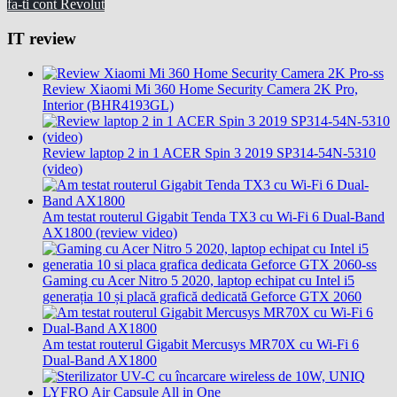
fa-ti cont Revolut
IT review
Review Xiaomi Mi 360 Home Security Camera 2K Pro,
Interior (BHR4193GL)
Review laptop 2 in 1 ACER Spin 3 2019 SP314-54N-5310
(video)
Am testat routerul Gigabit Tenda TX3 cu Wi-Fi 6 Dual-Band
AX1800 (review video)
Gaming cu Acer Nitro 5 2020, laptop echipat cu Intel i5
generația 10 și placă grafică dedicată Geforce GTX 2060
Am testat routerul Gigabit Mercusys MR70X cu Wi-Fi 6
Dual-Band AX1800