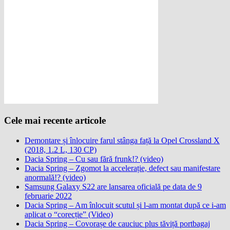
Cele mai recente articole
Demontare și înlocuire farul stânga față la Opel Crossland X
(2018, 1.2 L, 130 CP)
Dacia Spring – Cu sau fără frunk!? (video)
Dacia Spring – Zgomot la accelerație, defect sau manifestare
anormală!? (video)
Samsung Galaxy S22 are lansarea oficială pe data de 9
februarie 2022
Dacia Spring – Am înlocuit scutul și l-am montat după ce i-am
aplicat o “corecție” (Video)
Dacia Spring – Covorașe de cauciuc plus tăviță portbagaj