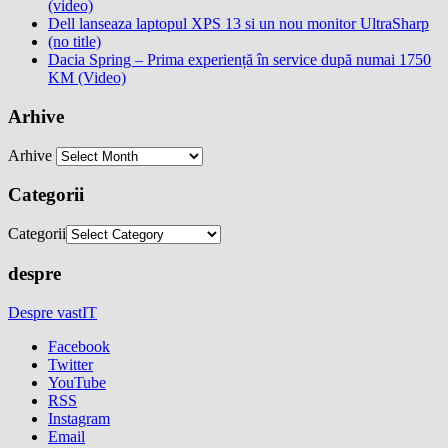
(video)
Dell lanseaza laptopul XPS 13 si un nou monitor UltraSharp
(no title)
Dacia Spring – Prima experiență în service după numai 1750
KM (Video)
Arhive
Arhive
Categorii
Categorii
despre
Despre vastIT
Facebook
Twitter
YouTube
RSS
Instagram
Email