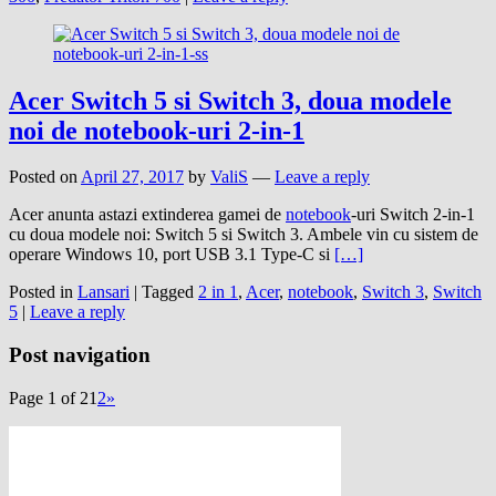
Acer Switch 5 si Switch 3, doua modele
noi de notebook-uri 2-in-1
Posted on
April 27, 2017
by
ValiS
—
Leave a reply
Acer anunta astazi extinderea gamei de
notebook
-uri Switch 2-in-1
cu doua modele noi: Switch 5 si Switch 3. Ambele vin cu sistem de
operare Windows 10, port USB 3.1 Type-C si
[…]
Posted in
Lansari
|
Tagged
2 in 1
,
Acer
,
notebook
,
Switch 3
,
Switch
5
|
Leave a reply
Post navigation
Page 1 of 2
1
2
»