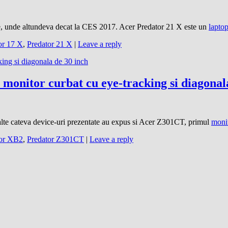
e, unde altundeva decat la CES 2017. Acer Predator 21 X este un
lapto
or 17 X
,
Predator 21 X
|
Leave a reply
onitor curbat cu eye-tracking si diagonala
e alte cateva device-uri prezentate au expus si Acer Z301CT, primul
moni
tor XB2
,
Predator Z301CT
|
Leave a reply