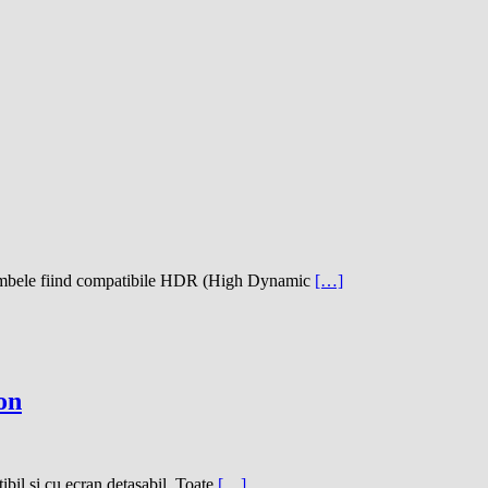
mbele fiind compatibile HDR (High Dynamic
[…]
on
tibil si cu ecran detasabil. Toate
[…]