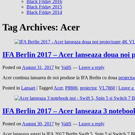
Black Friday 2016
Black Friday 2015
Black Friday 2014
Tag Archives:
Acer
IFA Berlin 2017 – Acer lanseaza doua noi 
Posted on
August 31, 2017
by
ValiS
—
Leave a reply
Acer continua lansarea de noi produse la IFA Berlin cu doua
proiecto
Posted in
Lansari
|
Tagged
Acer
,
P8800
,
proiector
,
VL7860
|
Leave a 
IFA Berlin 2017 – Acer lanseaza 3 notebook 
Posted on
August 30, 2017
by
ValiS
—
Leave a reply
Acer lanseaza astazi la IFA 2017 Berlin Swift 5, Spin 5 și Switch 7 B