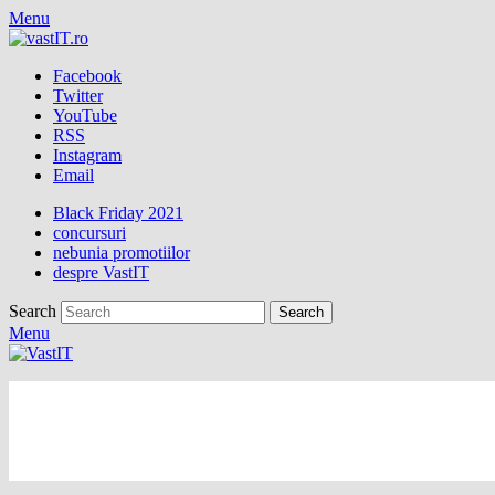
Menu
Facebook
Twitter
YouTube
RSS
Instagram
Email
Black Friday 2021
concursuri
nebunia promotiilor
despre VastIT
Search
Menu
vastIT.ro
Blog de Tehnologie