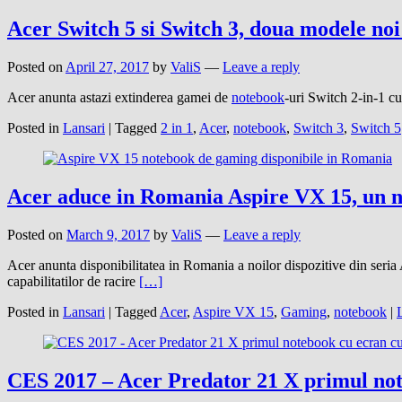
Acer Switch 5 si Switch 3, doua modele noi
Posted on
April 27, 2017
by
ValiS
—
Leave a reply
Acer anunta astazi extinderea gamei de
notebook
-uri Switch 2-in-1 
Posted in
Lansari
|
Tagged
2 in 1
,
Acer
,
notebook
,
Switch 3
,
Switch 5
Acer aduce in Romania Aspire VX 15, un 
Posted on
March 9, 2017
by
ValiS
—
Leave a reply
Acer anunta disponibilitatea in Romania a noilor dispozitive din seri
capabilitatilor de racire
[…]
Posted in
Lansari
|
Tagged
Acer
,
Aspire VX 15
,
Gaming
,
notebook
|
CES 2017 – Acer Predator 21 X primul not