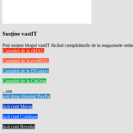
Susține vastIT
Poți susține blogul vastIT făcând cumpărăturile de la magazinele onlin
Cumpără de la eMAG
Cumpără de la evoMAG
Cumpără de la ITGalaxy
Cumpără de la CitGrup
...sau
poți dona folosind PayPal
fa-ti cont Mayar
fa-ti cont Coinbase
fa-ti cont Revolut