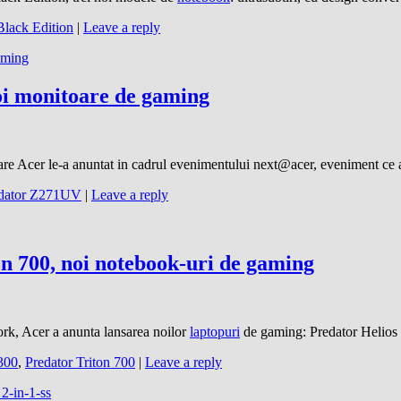
Black Edition
|
Leave a reply
oi monitoare de gaming
 care Acer le-a anuntat in cadrul evenimentului next@acer, eveniment ce 
dator Z271UV
|
Leave a reply
on 700, noi notebook-uri de gaming
ork, Acer a anunta lansarea noilor
laptopuri
de gaming: Predator Helios 
 300
,
Predator Triton 700
|
Leave a reply