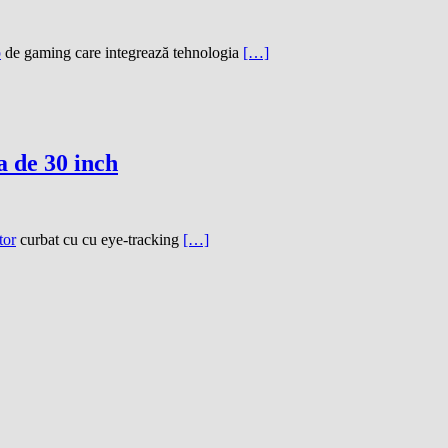
p
de gaming care integrează tehnologia
[…]
 de 30 inch
tor
curbat cu cu eye-tracking
[…]