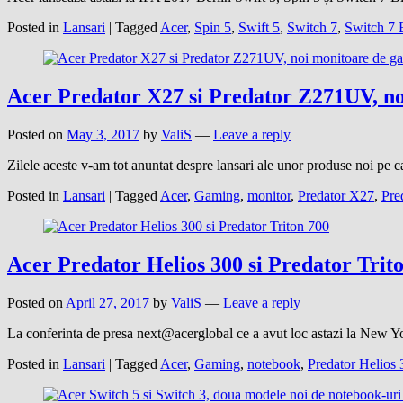
Posted in
Lansari
|
Tagged
Acer
,
Spin 5
,
Swift 5
,
Switch 7
,
Switch 7 
Acer Predator X27 si Predator Z271UV, n
Posted on
May 3, 2017
by
ValiS
—
Leave a reply
Zilele aceste v-am tot anuntat despre lansari ale unor produse noi pe
Posted in
Lansari
|
Tagged
Acer
,
Gaming
,
monitor
,
Predator X27
,
Pre
Acer Predator Helios 300 si Predator Trit
Posted on
April 27, 2017
by
ValiS
—
Leave a reply
La conferinta de presa next@acerglobal ce a avut loc astazi la New Y
Posted in
Lansari
|
Tagged
Acer
,
Gaming
,
notebook
,
Predator Helios