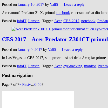
Posted on
January 10, 2017
by
ValiS
—
Leave a reply
Acer anuntă Predator 21 X, primul
notebook
cu ecran curbat din lum
Posted in
infoIT
,
Lansari
|
Tagged
Acer
,
CES 2017
,
notebook
,
Predat
CES 2017 – Acer Predator Z301CT primul m
Posted on
January 9, 2017
by
ValiS
—
Leave a reply
In Las Vegas, la CES 2017, sunt prezenti si cei de la Acer, iar printr
Posted in
infoIT
,
Lansari
|
Tagged
Acer
,
eye-tracking
,
monitor
,
Preda
Post navigation
Page 7 of 7
« First
«
...
3
4
5
6
7