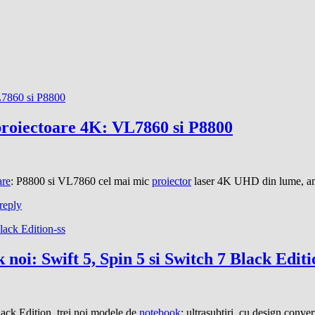
proiectoare 4K: VL7860 si P8800
are
: P8800 si VL7860 cel mai mic
proiector
laser 4K UHD din lume, a
reply
noi: Swift 5, Spin 5 si Switch 7 Black Editi
lack Edition, trei noi modele de
notebook
: ultrasubtiri, cu design conver