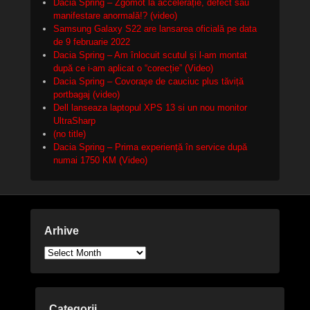
Dacia Spring – Zgomot la accelerație, defect sau
manifestare anormală!? (video)
Samsung Galaxy S22 are lansarea oficială pe data
de 9 februarie 2022
Dacia Spring – Am înlocuit scutul și l-am montat
după ce i-am aplicat o “corecție” (Video)
Dacia Spring – Covorașe de cauciuc plus tăviță
portbagaj (video)
Dell lanseaza laptopul XPS 13 si un nou monitor
UltraSharp
(no title)
Dacia Spring – Prima experiență în service după
numai 1750 KM (Video)
Arhive
Arhive
Categorii