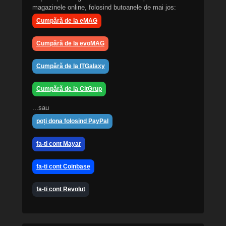
magazinele online, folosind butoanele de mai jos:
Cumpără de la eMAG
Cumpără de la evoMAG
Cumpără de la ITGalaxy
Cumpără de la CitGrup
...sau
poți dona folosind PayPal
fa-ti cont Mayar
fa-ti cont Coinbase
fa-ti cont Revolut