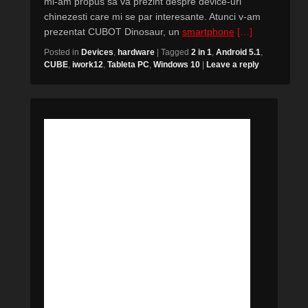
mi-am propus sa va prezint despre device-uri
chinezesti care mi se par interesante. Atunci v-am
prezentat CUBOT Dinosaur, un
smartphone
[…]
Posted in
Devices
,
hardware
|
Tagged
2 in 1
,
Android 5.1
,
CUBE
,
iwork12
,
Tableta PC
,
Windows 10
|
Leave a reply