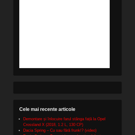
Cele mai recente articole
Demontare și înlocuire farul stânga față la Opel
Crossland X (2018, 1.2 L, 130 CP)
Dacia Spring – Cu sau fără frunk!? (video)