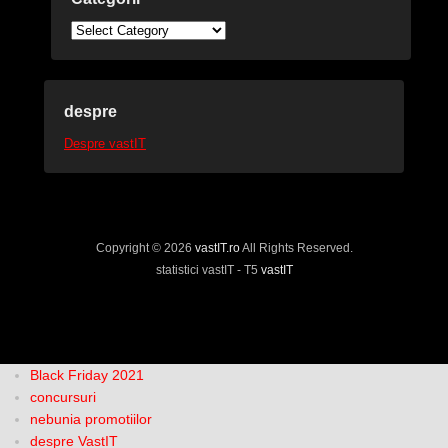
Categorii
despre
Despre vastIT
Copyright © 2026
vastIT.ro
All Rights Reserved.
statistici vastIT - T5
vastIT
Black Friday 2021
concursuri
nebunia promotiilor
despre VastIT