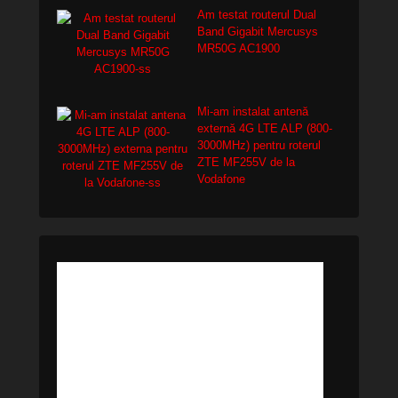
Am testat routerul Dual
Band Gigabit Mercusys
MR50G AC1900
Mi-am instalat antenă
externă 4G LTE ALP (800-
3000MHz) pentru roterul
ZTE MF255V de la
Vodafone