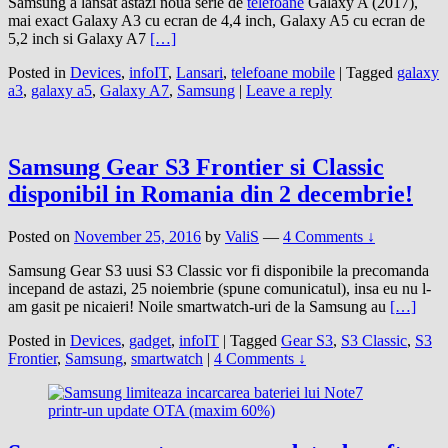
Samsung a lansat astazi noua serie de
telefoane
Galaxy A (2017),
mai exact Galaxy A3 cu ecran de 4,4 inch, Galaxy A5 cu ecran de
5,2 inch si Galaxy A7
[…]
Posted in
Devices
,
infoIT
,
Lansari
,
telefoane mobile
|
Tagged
galaxy
a3
,
galaxy a5
,
Galaxy A7
,
Samsung
|
Leave a reply
Samsung Gear S3 Frontier si Classic
disponibil in Romania din 2 decembrie!
Posted on
November 25, 2016
by
ValiS
—
4 Comments ↓
Samsung Gear S3 uusi S3 Classic vor fi disponibile la precomanda
incepand de astazi, 25 noiembrie (spune comunicatul), insa eu nu l-
am gasit pe nicaieri! Noile smartwatch-uri de la Samsung au
[…]
Posted in
Devices
,
gadget
,
infoIT
|
Tagged
Gear S3
,
S3 Classic
,
S3
Frontier
,
Samsung
,
smartwatch
|
4 Comments ↓