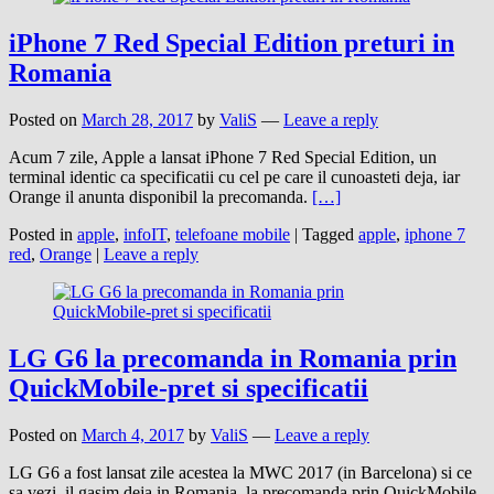
iPhone 7 Red Special Edition preturi in
Romania
Posted on
March 28, 2017
by
ValiS
—
Leave a reply
Acum 7 zile, Apple a lansat iPhone 7 Red Special Edition, un
terminal identic ca specificatii cu cel pe care il cunoasteti deja, iar
Orange il anunta disponibil la precomanda.
[…]
Posted in
apple
,
infoIT
,
telefoane mobile
|
Tagged
apple
,
iphone 7
red
,
Orange
|
Leave a reply
LG G6 la precomanda in Romania prin
QuickMobile-pret si specificatii
Posted on
March 4, 2017
by
ValiS
—
Leave a reply
LG G6 a fost lansat zile acestea la MWC 2017 (in Barcelona) si ce
sa vezi, il gasim deja in Romania, la precomanda prin QuickMobile.