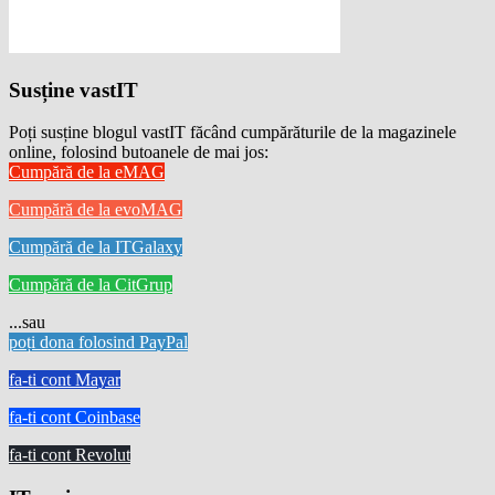
Susține vastIT
Poți susține blogul vastIT făcând cumpărăturile de la magazinele
online, folosind butoanele de mai jos:
Cumpără de la eMAG
Cumpără de la evoMAG
Cumpără de la ITGalaxy
Cumpără de la CitGrup
...sau
poți dona folosind PayPal
fa-ti cont Mayar
fa-ti cont Coinbase
fa-ti cont Revolut