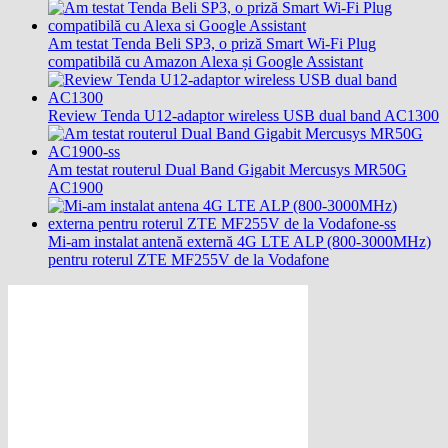
Am testat Tenda Beli SP3, o priză Smart Wi-Fi Plug
compatibilă cu Amazon Alexa și Google Assistant
Review Tenda U12-adaptor wireless USB dual band AC1300
Am testat routerul Dual Band Gigabit Mercusys MR50G
AC1900
Mi-am instalat antenă externă 4G LTE ALP (800-3000MHz)
pentru roterul ZTE MF255V de la Vodafone