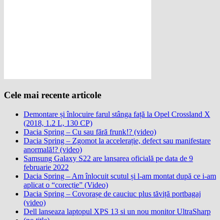
Cele mai recente articole
Demontare și înlocuire farul stânga față la Opel Crossland X
(2018, 1.2 L, 130 CP)
Dacia Spring – Cu sau fără frunk!? (video)
Dacia Spring – Zgomot la accelerație, defect sau manifestare
anormală!? (video)
Samsung Galaxy S22 are lansarea oficială pe data de 9
februarie 2022
Dacia Spring – Am înlocuit scutul și l-am montat după ce i-am
aplicat o “corecție” (Video)
Dacia Spring – Covorașe de cauciuc plus tăviță portbagaj
(video)
Dell lanseaza laptopul XPS 13 si un nou monitor UltraSharp