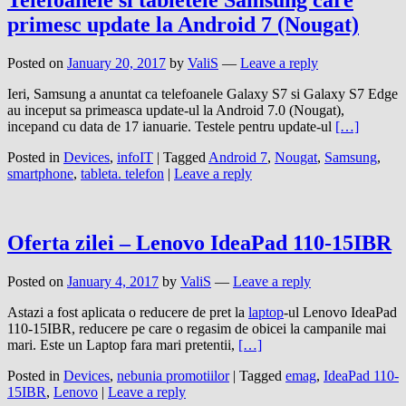
Telefoanele si tabletele Samsung care
primesc update la Android 7 (Nougat)
Posted on
January 20, 2017
by
ValiS
—
Leave a reply
Ieri, Samsung a anuntat ca telefoanele Galaxy S7 si Galaxy S7 Edge
au inceput sa primeasca update-ul la Android 7.0 (Nougat),
incepand cu data de 17 ianuarie. Testele pentru update-ul
[…]
Posted in
Devices
,
infoIT
|
Tagged
Android 7
,
Nougat
,
Samsung
,
smartphone
,
tableta. telefon
|
Leave a reply
Oferta zilei – Lenovo IdeaPad 110-15IBR
Posted on
January 4, 2017
by
ValiS
—
Leave a reply
Astazi a fost aplicata o reducere de pret la
laptop
-ul Lenovo IdeaPad
110-15IBR, reducere pe care o regasim de obicei la campanile mai
mari. Este un Laptop fara mari pretentii,
[…]
Posted in
Devices
,
nebunia promotiilor
|
Tagged
emag
,
IdeaPad 110-
15IBR
,
Lenovo
|
Leave a reply