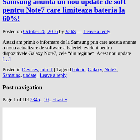
Samsung anunta un nou update de soft
pentru Note7 care limiteaza bateria la
60%!
Posted on
October 26, 2016
by
ValiS
—
Leave a reply
Astazi am primit o informare de la Samsung prin care acestia anunta
o noua actualizare de software a bateriei, evident pentru
dispozitivele Galaxy Note7, cele “din regiune“. Acest nou update
[…]
Posted in
Devices
,
infoIT
|
Tagged
baterie
,
Galaxy
,
Note7
,
Samsung
,
update
|
Leave a reply
Post navigation
Page 1 of 10
1
2
3
4
5
...
10
...
»
Last »