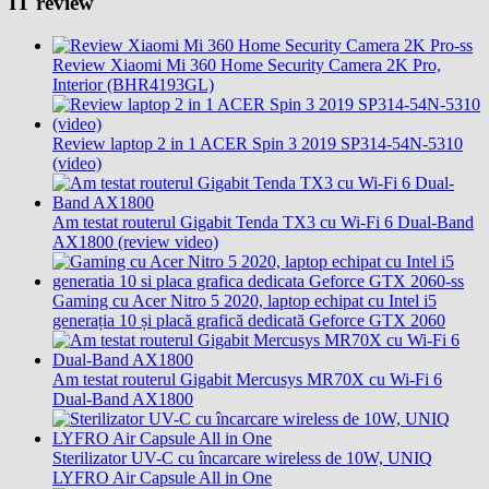
IT review
Review Xiaomi Mi 360 Home Security Camera 2K Pro,
Interior (BHR4193GL)
Review laptop 2 in 1 ACER Spin 3 2019 SP314-54N-5310
(video)
Am testat routerul Gigabit Tenda TX3 cu Wi-Fi 6 Dual-Band
AX1800 (review video)
Gaming cu Acer Nitro 5 2020, laptop echipat cu Intel i5
generația 10 și placă grafică dedicată Geforce GTX 2060
Am testat routerul Gigabit Mercusys MR70X cu Wi-Fi 6
Dual-Band AX1800
Sterilizator UV-C cu încarcare wireless de 10W, UNIQ
LYFRO Air Capsule All in One