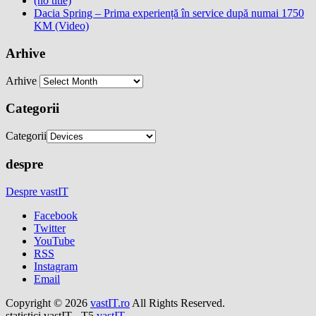
(no title)
Dacia Spring – Prima experiență în service după numai 1750
KM (Video)
Arhive
Arhive
Categorii
Categorii
despre
Despre vastIT
Facebook
Twitter
YouTube
RSS
Instagram
Email
Copyright © 2026
vastIT.ro
All Rights Reserved.
statistici vastIT - T5
vastIT