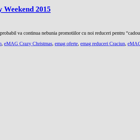
y Weekend 2015
 probabil va continua nebunia promotiilor cu noi reduceri pentru “cad
n
,
eMAG Crazy Christmas
,
emag oferte
,
emag reduceri Craciun
,
eMAG