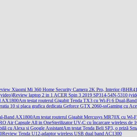
view Xiaomi Mi 360 Home Security Camera 2K Pro, Interior (BHR
Review laptop 2 in 1 ACER Spin 3 2019 SP314-54N-5310 (vid
Am testat routerul Gigabit Tenda TX3 cu Wi-Fi 6 Dual-Ban
Gaming cu Acer 
Am testat routerul Gigabit Mercusys MR70X cu Wi-
Sterilizator UV-C cu încarcare wireless 
Am testat Tenda Beli SP3, o priză Sm
Review Tenda U12-adaptor wireless USB dual band AC1300