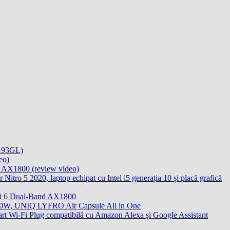
4193GL)
eo)
d AX1800 (review video)
Nitro 5 2020, laptop echipat cu Intel i5 generația 10 și placă grafică
Fi 6 Dual-Band AX1800
de 10W, UNIQ LYFRO Air Capsule All in One
art Wi-Fi Plug compatibilă cu Amazon Alexa și Google Assistant