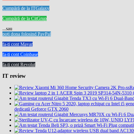
Cumpără de la ITGalaxy
Cumpără de la CitGrup
...sau
poți dona folosind PayPal
fa-ti cont Mayar
fa-ti cont Coinbase
fa-ti cont Revolut
IT review
Re
dedicată Geforce GTX 2060