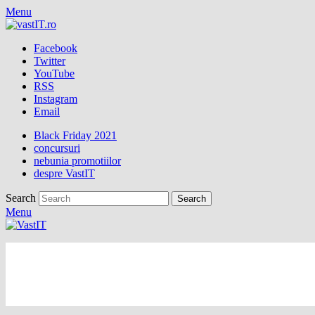
Menu
Facebook
Twitter
YouTube
RSS
Instagram
Email
Black Friday 2021
concursuri
nebunia promotiilor
despre VastIT
Search
Menu
vastIT.ro
Blog de Tehnologie