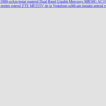
Am testat routerul Dual Band Gigabit Mercusys MR50G AC1
Mi-am instalat anten