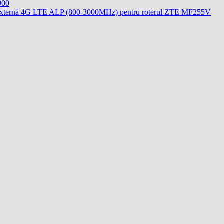
900
ă externă 4G LTE ALP (800-3000MHz) pentru roterul ZTE MF255V