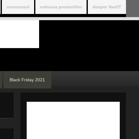
concursuri
nebunia promotiilor
despre VastIT
Black Friday 2021