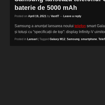
baterie de 5000 mAh
Posted on
April 19, 2021
by
VastIT
—
Leave a reply
Samsung a anunțat lansarea noului
telefon
smart Galax
și totuși cu “specificații de top”: display Infinity-V uimit
Posted in
Lansari
|
Tagged
Galaxy M12
,
Samsung
,
smartphone
,
Tele