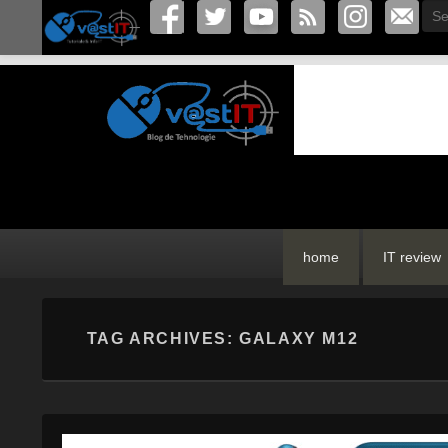
Sea
vastIT.ro
Blog de Tehnologie
Primary
Skip
Skip
home
IT review
menu
to
to
primary
secondary
content
content
TAG ARCHIVES:
GALAXY M12