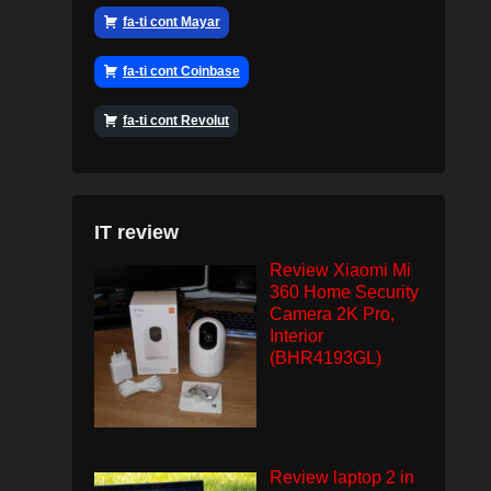
fa-ti cont Mayar
fa-ti cont Coinbase
fa-ti cont Revolut
IT review
Review Xiaomi Mi
360 Home Security
Camera 2K Pro,
Interior
(BHR4193GL)
Review laptop 2 in