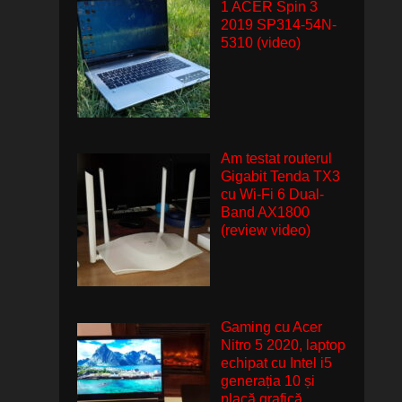
1 ACER Spin 3
2019 SP314-54N-
5310 (video)
Am testat routerul
Gigabit Tenda TX3
cu Wi-Fi 6 Dual-
Band AX1800
(review video)
Gaming cu Acer
Nitro 5 2020, laptop
echipat cu Intel i5
generația 10 și
placă grafică