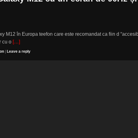
y M12 în Europa teefon care este recomandat ca fiin d “accesib
or cu o
[…]
fon
|
Leave a reply