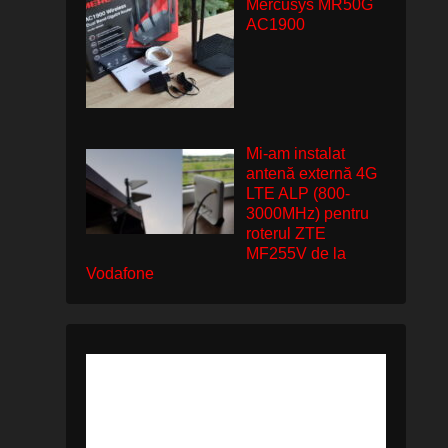
Mercusys MR50G
AC1900
Mi-am instalat
antenă externă 4G
LTE ALP (800-
3000MHz) pentru
roterul ZTE
MF255V de la
Vodafone