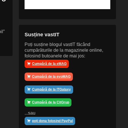
il”
Susține vastIT
Poți susține blogul vastIT făcând
cumpărăturile de la magazinele online,
folosind butoanele de mai jos:
Cumpără de la eMAG
Cumpără de la evoMAG
Cumpără de la ITGalaxy
Cumpără de la CitGrup
...sau
poți dona folosind PayPal