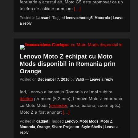
februarie a acestui an, Moto G5 este promovat ca un
telefon de calitate premium
[…]
Posted in
Lansari
|
Tagged
lenovo.moto g5
,
Motorola
|
Leave
a reply
Lenovo Moto Z echipat cu Moto
Mods disponibil in Romania prin
Orange
Posted on
December 7, 2016
by
ValiS
—
Leave a reply
Ieri, Lenovo a lansat in Romania cel mai subtire
telefon
premium (5.2 mm), Lenovo Moto Z impreuna
cu Moto Mods (
proiector
, boxe, baterie, zoom optic).
Moto Z a fost anuntat
[…]
Posted in
gadget
|
Tagged
Lenovo
,
Moto Mods
,
Moto Z
,
Motorola
,
Orange
,
Share Projector
,
Style Shells
|
Leave a
reply