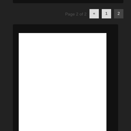
Post
«
1
2
Page 2 of 2
navigation