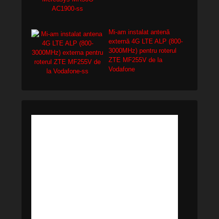
Mi-am instalat antenă
externă 4G LTE ALP (800-
3000MHz) pentru roterul
ZTE MF255V de la
Vodafone