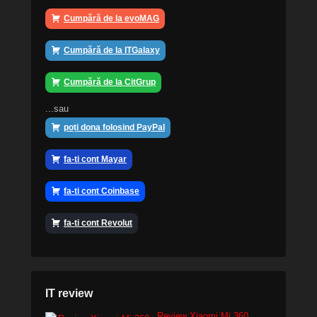
Cumpără de la evoMAG
Cumpără de la ITGalaxy
Cumpără de la CitGrup
...sau
poți dona folosind PayPal
fa-ti cont Mayar
fa-ti cont Coinbase
fa-ti cont Revolut
IT review
Review Xiaomi Mi 360