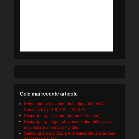
Cele mai recente articole
Demontare și înlocuire farul stânga față la Opel
Crossland X (2018, 1.2 L, 130 CP)
Dacia Spring – Cu sau fără frunk!? (video)
Dacia Spring – Zgomot la accelerație, defect sau
manifestare anormală!? (video)
Samsung Galaxy S22 are lansarea oficială pe data