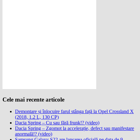
Cele mai recente articole
Demontare și înlocuire farul stânga față la Opel Crossland X
(2018, 1.2 L, 130 CP)
Dacia Spring – Cu sau fără frunk!? (video)
Dacia Spring – Zgomot la accelerație, defect sau manifestare
anormală!? (video)
Samsung Galaxy S22 are lansarea oficială pe data de 9