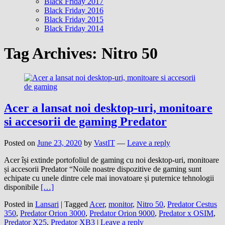
Black Friday 2017
Black Friday 2016
Black Friday 2015
Black Friday 2014
Tag Archives:
Nitro 50
Acer a lansat noi desktop-uri, monitoare
si accesorii de gaming Predator
Posted on
June 23, 2020
by
VastIT
—
Leave a reply
Acer își extinde portofoliul de gaming cu noi desktop-uri, monitoare
și accesorii Predator “Noile noastre dispozitive de gaming sunt
echipate cu unele dintre cele mai inovatoare și puternice tehnologii
disponibile
[…]
Posted in
Lansari
|
Tagged
Acer
,
monitor
,
Nitro 50
,
Predator Cestus
350
,
Predator Orion 3000
,
Predator Orion 9000
,
Predator x OSIM
,
Predator X25
,
Predator XB3
|
Leave a reply