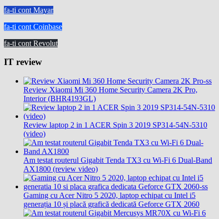
fa-ti cont Mayar
fa-ti cont Coinbase
fa-ti cont Revolut
IT review
Review Xiaomi Mi 360 Home Security Camera 2K Pro,
Interior (BHR4193GL)
Review laptop 2 in 1 ACER Spin 3 2019 SP314-54N-5310
(video)
Am testat routerul Gigabit Tenda TX3 cu Wi-Fi 6 Dual-Band
AX1800 (review video)
Gaming cu Acer Nitro 5 2020, laptop echipat cu Intel i5
generația 10 și placă grafică dedicată Geforce GTX 2060