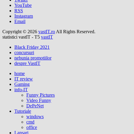
YouTube
RSS
Instagram
Email
Copyright © 2026
vastIT.ro
All Rights Reserved.
statistici vastIT - T5
vastIT
Black Friday 2021
concursuri
nebunia promotiilor
despre VastIT
home
IT review
Gaming
info-IT
Funny Pictures
Video Funny
DePeNet
Tutoriale
windows
cmd
office
Lansari