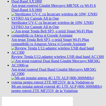
Am testat routerul Gigabit Mercusys MR70X cu Wi-Fi 6
Dual-Band AX1800
Sterilizator UV-C cu încarcare wireless de 10W, UNIQ
LYFRO Air Capsule All in One
Am testat Tenda Beli SP3, o priză Smart Wi-Fi Plug
compatibilă cu Amazon Alexa și Google Assistant
Review Tenda U12-adaptor wireless USB dual band AC1300
Am testat routerul Dual Band Gigabit Mercusys MR50G
AC1900
Mi-am instalat antenă externă 4G LTE ALP (800-3000MHz)
pentru roterul ZTE MF255V de la Vodafone