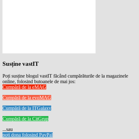
Susține vastIT
Poți susține blogul vastIT făcând cumpărăturile de la magazinele
online, folosind butoanele de mai jos:
Cumpără de la eMAG
Cumpără de la evoMAG
Cumpără de la ITGalaxy
Cumpără de la CitGrup
...sau
poți dona folosind PayPal