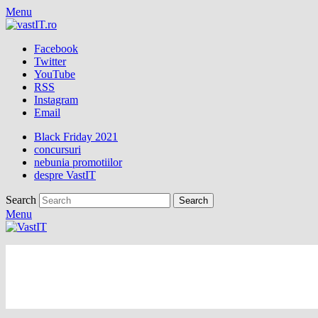
Menu
Facebook
Twitter
YouTube
RSS
Instagram
Email
Black Friday 2021
concursuri
nebunia promotiilor
despre VastIT
Search
Menu
vastIT.ro
Blog de Tehnologie