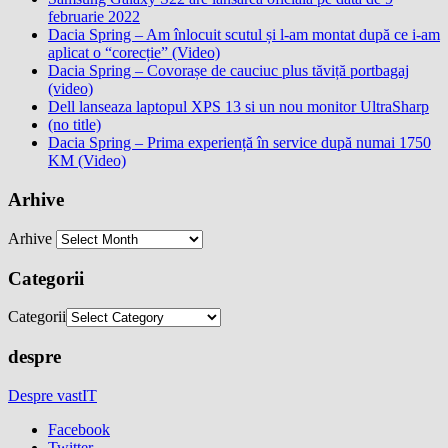
februarie 2022
Dacia Spring – Am înlocuit scutul și l-am montat după ce i-am
aplicat o “corecție” (Video)
Dacia Spring – Covorașe de cauciuc plus tăviță portbagaj
(video)
Dell lanseaza laptopul XPS 13 si un nou monitor UltraSharp
(no title)
Dacia Spring – Prima experiență în service după numai 1750
KM (Video)
Arhive
Arhive
Categorii
Categorii
despre
Despre vastIT
Facebook
Twitter