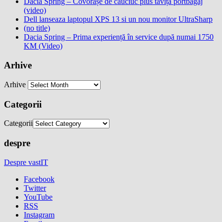
Dacia Spring – Covorașe de cauciuc plus tăviță portbagaj
(video)
Dell lanseaza laptopul XPS 13 si un nou monitor UltraSharp
(no title)
Dacia Spring – Prima experiență în service după numai 1750
KM (Video)
Arhive
Arhive
Categorii
Categorii
despre
Despre vastIT
Facebook
Twitter
YouTube
RSS
Instagram