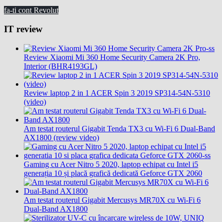
fa-ti cont Revolut
IT review
Review Xiaomi Mi 360 Home Security Camera 2K Pro,
Interior (BHR4193GL)
Review laptop 2 in 1 ACER Spin 3 2019 SP314-54N-5310
(video)
Am testat routerul Gigabit Tenda TX3 cu Wi-Fi 6 Dual-Band
AX1800 (review video)
Gaming cu Acer Nitro 5 2020, laptop echipat cu Intel i5
generația 10 și placă grafică dedicată Geforce GTX 2060
Am testat routerul Gigabit Mercusys MR70X cu Wi-Fi 6
Dual-Band AX1800