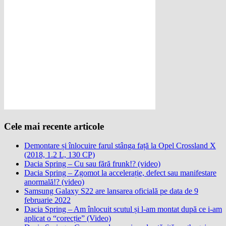
Cele mai recente articole
Demontare și înlocuire farul stânga față la Opel Crossland X
(2018, 1.2 L, 130 CP)
Dacia Spring – Cu sau fără frunk!? (video)
Dacia Spring – Zgomot la accelerație, defect sau manifestare
anormală!? (video)
Samsung Galaxy S22 are lansarea oficială pe data de 9
februarie 2022
Dacia Spring – Am înlocuit scutul și l-am montat după ce i-am
aplicat o “corecție” (Video)