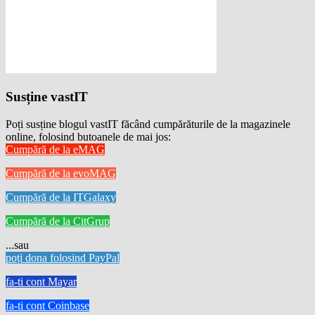
Susține vastIT
Poți susține blogul vastIT făcând cumpărăturile de la magazinele
online, folosind butoanele de mai jos:
Cumpără de la eMAG
Cumpără de la evoMAG
Cumpără de la ITGalaxy
Cumpără de la CitGrup
...sau
poți dona folosind PayPal
fa-ti cont Mayar
fa-ti cont Coinbase