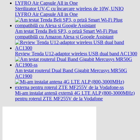
Sterilizator UV-C cu încarcare wireless de 10W, UNIQ
LYFRO Air Capsule All in One
Am testat Tenda Beli SP3, o priză Smart Wi-Fi Plug
compatibilă cu Amazon Alexa și Google Assistant
Review Tenda U12-adaptor wireless USB dual band AC1300
Am testat routerul Dual Band Gigabit Mercusys MR50G
AC1900
Mi-am instalat antenă externă 4G LTE ALP (800-3000MHz)
pentru roterul ZTE MF255V de la Vodafone