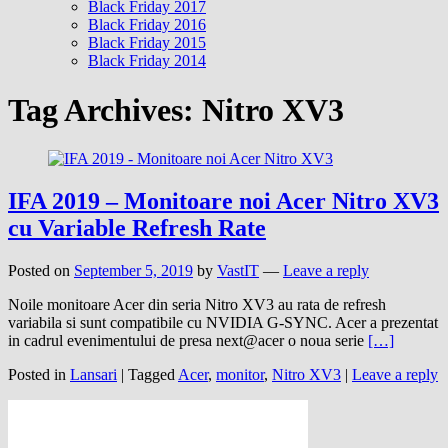
Black Friday 2017
Black Friday 2016
Black Friday 2015
Black Friday 2014
Tag Archives:
Nitro XV3
IFA 2019 – Monitoare noi Acer Nitro XV3
cu Variable Refresh Rate
Posted on
September 5, 2019
by
VastIT
—
Leave a reply
Noile monitoare Acer din seria Nitro XV3 au rata de refresh
variabila si sunt compatibile cu NVIDIA G-SYNC. Acer a prezentat
in cadrul evenimentului de presa next@acer o noua serie
[…]
Posted in
Lansari
|
Tagged
Acer
,
monitor
,
Nitro XV3
|
Leave a reply