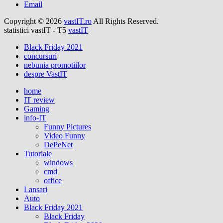
Email
Copyright © 2026
vastIT.ro
All Rights Reserved.
statistici vastIT - T5
vastIT
Black Friday 2021
concursuri
nebunia promotiilor
despre VastIT
home
IT review
Gaming
info-IT
Funny Pictures
Video Funny
DePeNet
Tutoriale
windows
cmd
office
Lansari
Auto
Black Friday 2021
Black Friday