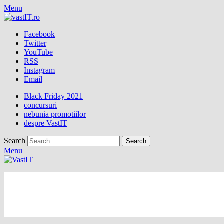
Menu
Facebook
Twitter
YouTube
RSS
Instagram
Email
Black Friday 2021
concursuri
nebunia promotiilor
despre VastIT
Search
Menu
vastIT.ro
Blog de Tehnologie