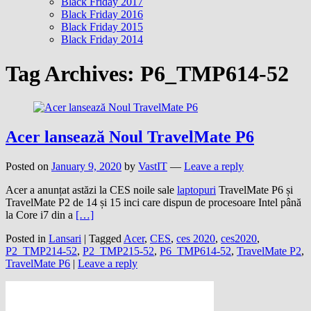
Black Friday 2017
Black Friday 2016
Black Friday 2015
Black Friday 2014
Tag Archives:
P6_TMP614-52
Acer lansează Noul TravelMate P6
Posted on
January 9, 2020
by
VastIT
—
Leave a reply
Acer a anunțat astăzi la CES noile sale
laptopuri
TravelMate P6 și
TravelMate P2 de 14 și 15 inci care dispun de procesoare Intel până
la Core i7 din a
[…]
Posted in
Lansari
|
Tagged
Acer
,
CES
,
ces 2020
,
ces2020
,
P2_TMP214-52
,
P2_TMP215-52
,
P6_TMP614-52
,
TravelMate P2
,
TravelMate P6
|
Leave a reply