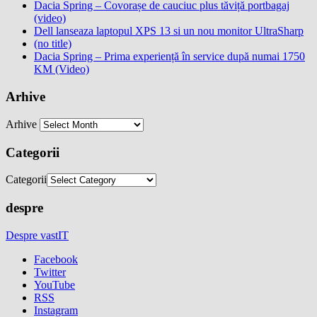
Dacia Spring – Covorașe de cauciuc plus tăviță portbagaj
(video)
Dell lanseaza laptopul XPS 13 si un nou monitor UltraSharp
(no title)
Dacia Spring – Prima experiență în service după numai 1750
KM (Video)
Arhive
Arhive
Categorii
Categorii
despre
Despre vastIT
Facebook
Twitter
YouTube
RSS
Instagram