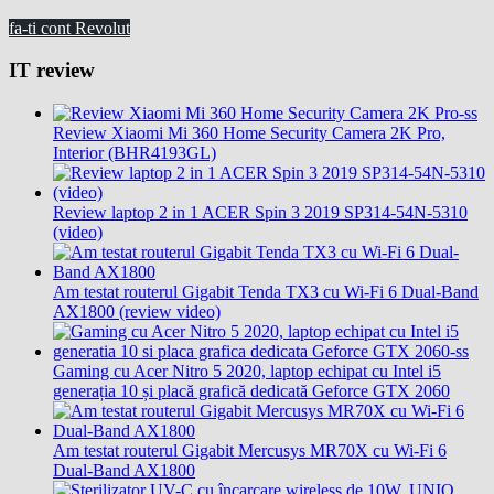
fa-ti cont Revolut
IT review
Review Xiaomi Mi 360 Home Security Camera 2K Pro,
Interior (BHR4193GL)
Review laptop 2 in 1 ACER Spin 3 2019 SP314-54N-5310
(video)
Am testat routerul Gigabit Tenda TX3 cu Wi-Fi 6 Dual-Band
AX1800 (review video)
Gaming cu Acer Nitro 5 2020, laptop echipat cu Intel i5
generația 10 și placă grafică dedicată Geforce GTX 2060
Am testat routerul Gigabit Mercusys MR70X cu Wi-Fi 6
Dual-Band AX1800