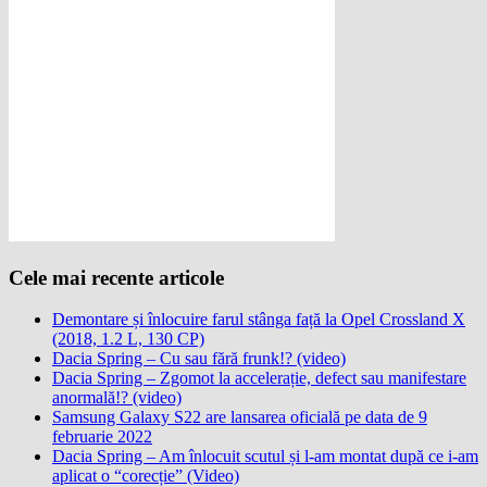
Cele mai recente articole
Demontare și înlocuire farul stânga față la Opel Crossland X
(2018, 1.2 L, 130 CP)
Dacia Spring – Cu sau fără frunk!? (video)
Dacia Spring – Zgomot la accelerație, defect sau manifestare
anormală!? (video)
Samsung Galaxy S22 are lansarea oficială pe data de 9
februarie 2022
Dacia Spring – Am înlocuit scutul și l-am montat după ce i-am
aplicat o “corecție” (Video)