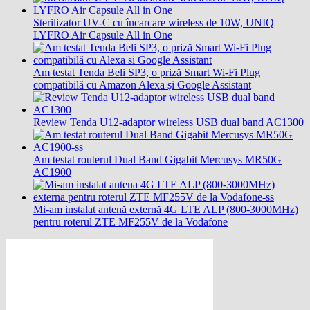
Sterilizator UV-C cu încarcare wireless de 10W, UNIQ
LYFRO Air Capsule All in One
Am testat Tenda Beli SP3, o priză Smart Wi-Fi Plug
compatibilă cu Amazon Alexa și Google Assistant
Review Tenda U12-adaptor wireless USB dual band AC1300
Am testat routerul Dual Band Gigabit Mercusys MR50G
AC1900
Mi-am instalat antenă externă 4G LTE ALP (800-3000MHz)
pentru roterul ZTE MF255V de la Vodafone