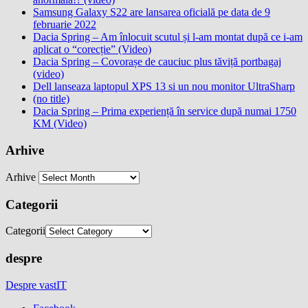
Samsung Galaxy S22 are lansarea oficială pe data de 9
februarie 2022
Dacia Spring – Am înlocuit scutul și l-am montat după ce i-am
aplicat o “corecție” (Video)
Dacia Spring – Covorașe de cauciuc plus tăviță portbagaj
(video)
Dell lanseaza laptopul XPS 13 si un nou monitor UltraSharp
(no title)
Dacia Spring – Prima experiență în service după numai 1750
KM (Video)
Arhive
Arhive
Categorii
Categorii
despre
Despre vastIT