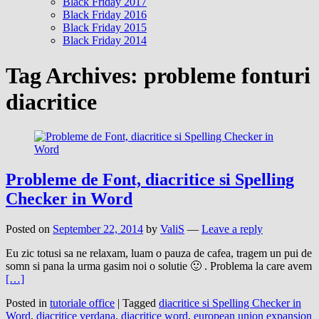
Black Friday 2017
Black Friday 2016
Black Friday 2015
Black Friday 2014
Tag Archives:
probleme fonturi
diacritice
Probleme de Font, diacritice si Spelling
Checker in Word
Posted on
September 22, 2014
by
ValiS
—
Leave a reply
Eu zic totusi sa ne relaxam, luam o pauza de cafea, tragem un pui de
somn si pana la urma gasim noi o solutie 🙂 . Problema la care avem
[…]
Posted in
tutoriale office
|
Tagged
diacritice si Spelling Checker in
Word
,
diacritice verdana
,
diacritice word
,
european union expansion