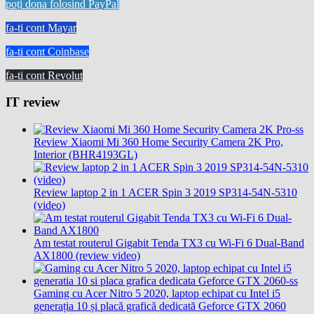
poți dona folosind PayPal
fa-ti cont Mayar
fa-ti cont Coinbase
fa-ti cont Revolut
IT review
Review Xiaomi Mi 360 Home Security Camera 2K Pro,
Interior (BHR4193GL)
Review laptop 2 in 1 ACER Spin 3 2019 SP314-54N-5310
(video)
Am testat routerul Gigabit Tenda TX3 cu Wi-Fi 6 Dual-Band
AX1800 (review video)
Gaming cu Acer Nitro 5 2020, laptop echipat cu Intel i5
generația 10 și placă grafică dedicată Geforce GTX 2060