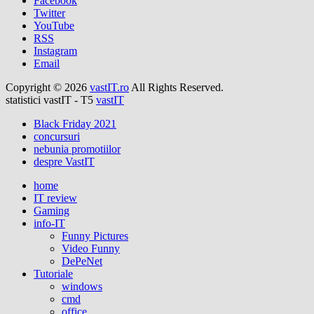
Facebook
Twitter
YouTube
RSS
Instagram
Email
Copyright © 2026
vastIT.ro
All Rights Reserved.
statistici vastIT - T5
vastIT
Black Friday 2021
concursuri
nebunia promotiilor
despre VastIT
home
IT review
Gaming
info-IT
Funny Pictures
Video Funny
DePeNet
Tutoriale
windows
cmd
office