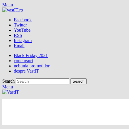
Menu
Facebook
Twitter
YouTube
RSS
Instagram
Email
Black Friday 2021
concursuri
nebunia promotiilor
despre VastIT
Search
Menu
vastIT.ro
Blog de Tehnologie