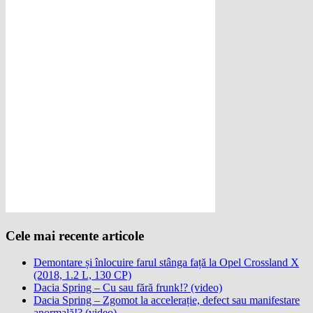
Cele mai recente articole
Demontare și înlocuire farul stânga față la Opel Crossland X
(2018, 1.2 L, 130 CP)
Dacia Spring – Cu sau fără frunk!? (video)
Dacia Spring – Zgomot la accelerație, defect sau manifestare
anormală!? (video)