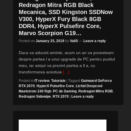
Redragon Mitra RGB Black
Mecanica, SSD Kingston SSDNow
V300, HyperX Fury Black 8GB
DDR4, HyperX Pulsefire Core,
Marvo Scorpion G19…
Posted on
January 25, 2019
by
ValiS
—
Leave a reply
Daca va aduceti aminte, acum un an va povesteam
despre partea l a unui upgrade de PC pentru pustiul
meu, iar astazi va prezint partea a ll a, cu
transformarea acestuia
[…]
Posted in
IT review
,
Tutoriale
|
Tagged
Gainward GeForce
RTX 2070
,
HyperX Pulsefire Core
,
Lichid Deepcool
Maelstrom 240 Rgb
,
PC de Gaming
,
Redragon Mitra RGB
,
Redragon Sidewipe
,
RTX 2070
|
Leave a reply