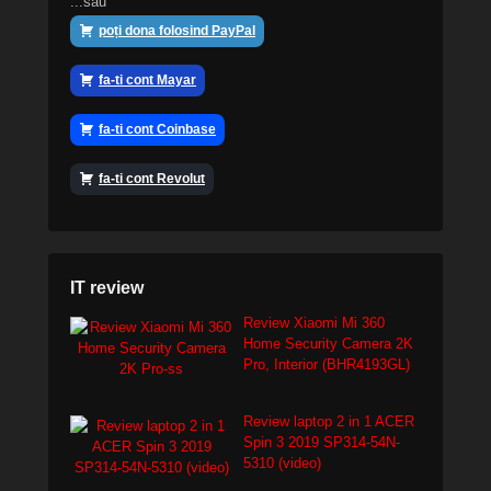
...sau
poți dona folosind PayPal
fa-ti cont Mayar
fa-ti cont Coinbase
fa-ti cont Revolut
IT review
Review Xiaomi Mi 360
Home Security Camera 2K
Pro, Interior (BHR4193GL)
Review laptop 2 in 1 ACER
Spin 3 2019 SP314-54N-
5310 (video)