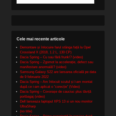
Cele mai recente articole
Demontare și înlocuire farul stânga față la Opel
Crossland X (2018, 1.2 L, 130 CP)
Dacia Spring – Cu sau fără frunk!? (video)
Dacia Spring – Zgomot la accelerație, defect sau
manifestare anormală!? (video)
Samsung Galaxy S22 are lansarea oficială pe data
de 9 februarie 2022
Dacia Spring – Am înlocuit scutul și l-am montat
după ce i-am aplicat o “corecție” (Video)
Dacia Spring – Covorașe de cauciuc plus tăviță
portbagaj (video)
Dell lanseaza laptopul XPS 13 si un nou monitor
UltraSharp
(no title)