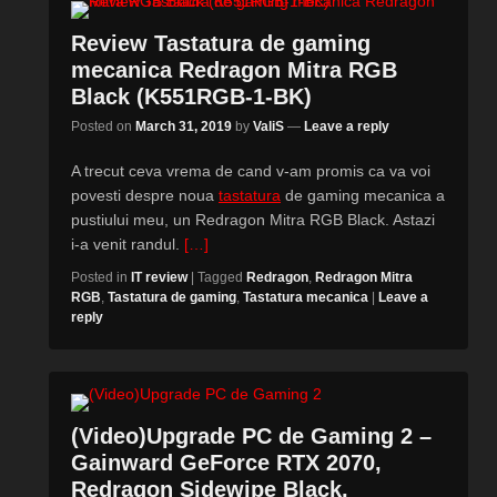
Review Tastatura de gaming
mecanica Redragon Mitra RGB
Black (K551RGB-1-BK)
Posted on
March 31, 2019
by
ValiS
—
Leave a reply
A trecut ceva vrema de cand v-am promis ca va voi
povesti despre noua
tastatura
de gaming mecanica a
pustiului meu, un Redragon Mitra RGB Black. Astazi
i-a venit randul.
[…]
Posted in
IT review
|
Tagged
Redragon
,
Redragon Mitra
RGB
,
Tastatura de gaming
,
Tastatura mecanica
|
Leave a
reply
(Video)Upgrade PC de Gaming 2 –
Gainward GeForce RTX 2070,
Redragon Sidewipe Black,