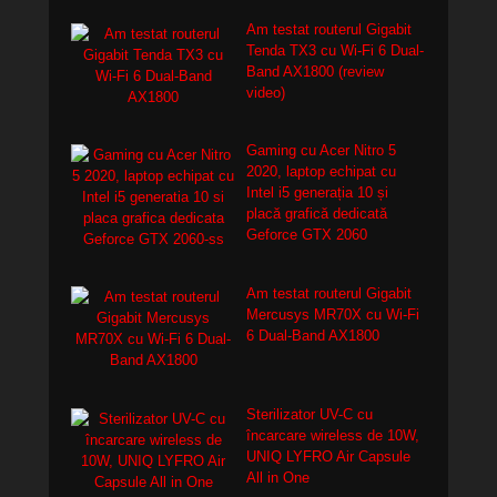
Am testat routerul Gigabit
Tenda TX3 cu Wi-Fi 6 Dual-
Band AX1800 (review
video)
Gaming cu Acer Nitro 5
2020, laptop echipat cu
Intel i5 generația 10 și
placă grafică dedicată
Geforce GTX 2060
Am testat routerul Gigabit
Mercusys MR70X cu Wi-Fi
6 Dual-Band AX1800
Sterilizator UV-C cu
încarcare wireless de 10W,
UNIQ LYFRO Air Capsule
All in One