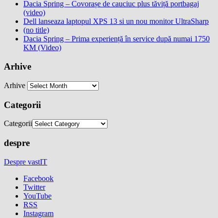
Dacia Spring – Covorașe de cauciuc plus tăviță portbagaj
(video)
Dell lanseaza laptopul XPS 13 si un nou monitor UltraSharp
(no title)
Dacia Spring – Prima experiență în service după numai 1750
KM (Video)
Arhive
Arhive
Categorii
Categorii
despre
Despre vastIT
Facebook
Twitter
YouTube
RSS
Instagram