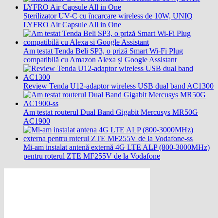
Sterilizator UV-C cu încarcare wireless de 10W, UNIQ
LYFRO Air Capsule All in One
Am testat Tenda Beli SP3, o priză Smart Wi-Fi Plug
compatibilă cu Amazon Alexa și Google Assistant
Review Tenda U12-adaptor wireless USB dual band AC1300
Am testat routerul Dual Band Gigabit Mercusys MR50G
AC1900
Mi-am instalat antenă externă 4G LTE ALP (800-3000MHz)
pentru roterul ZTE MF255V de la Vodafone