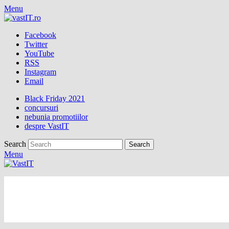
Menu
Facebook
Twitter
YouTube
RSS
Instagram
Email
Black Friday 2021
concursuri
nebunia promotiilor
despre VastIT
Search
Menu
vastIT.ro
Blog de Tehnologie