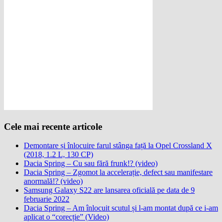
Cele mai recente articole
Demontare și înlocuire farul stânga față la Opel Crossland X
(2018, 1.2 L, 130 CP)
Dacia Spring – Cu sau fără frunk!? (video)
Dacia Spring – Zgomot la accelerație, defect sau manifestare
anormală!? (video)
Samsung Galaxy S22 are lansarea oficială pe data de 9
februarie 2022
Dacia Spring – Am înlocuit scutul și l-am montat după ce i-am
aplicat o “corecție” (Video)