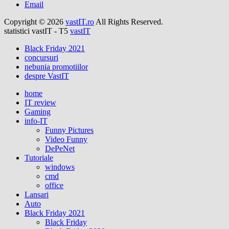
Email
Copyright © 2026
vastIT.ro
All Rights Reserved.
statistici vastIT - T5
vastIT
Black Friday 2021
concursuri
nebunia promotiilor
despre VastIT
home
IT review
Gaming
info-IT
Funny Pictures
Video Funny
DePeNet
Tutoriale
windows
cmd
office
Lansari
Auto
Black Friday 2021
Black Friday