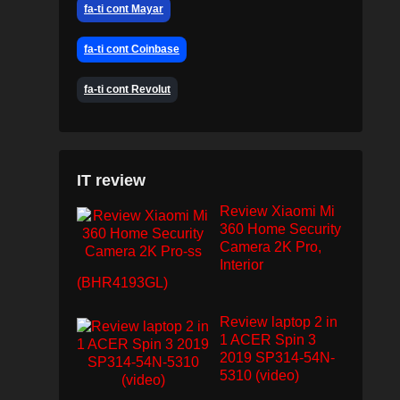
fa-ti cont Mayar
fa-ti cont Coinbase
fa-ti cont Revolut
IT review
Review Xiaomi Mi
360 Home Security
Camera 2K Pro,
Interior
(BHR4193GL)
Review laptop 2 in
1 ACER Spin 3
2019 SP314-54N-
5310 (video)