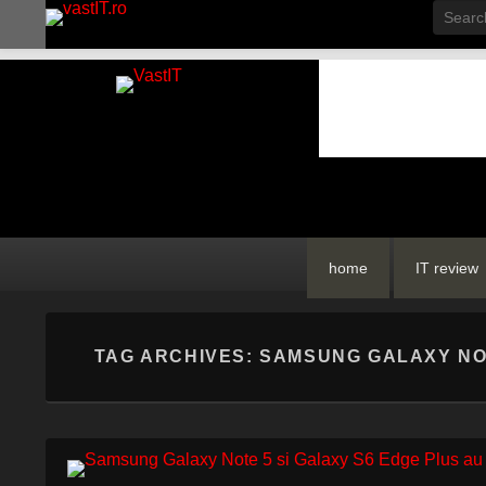
Searc
vastIT.ro
Blog de Tehnologie
Primary
Skip
Skip
home
IT review
menu
to
to
primary
secondary
content
content
TAG ARCHIVES:
SAMSUNG GALAXY NO