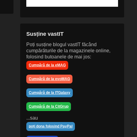
Susține vastIT
Poți susține blogul vastIT făcând
cumpărăturile de la magazinele online,
folosind butoanele de mai jos:
Cumpără de la eMAG
Cumpără de la evoMAG
Cumpără de la ITGalaxy
Cumpără de la CitGrup
...sau
poți dona folosind PayPal