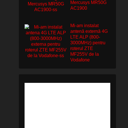
Mercusys MR50G
AC1900
Mi-am instalat
antenă externă 4G
LTE ALP (800-
3000MHz) pentru
roterul ZTE
MF255V de la
Vodafone