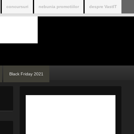
concursuri
nebunia promotiilor
despre VastIT
Black Friday 2021