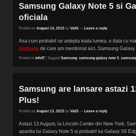
Samsung Galaxy Note 5 si Ga
oficiala
Posted on
August 14, 2015
by
ValiS
—
Leave a reply
Asa cum probabil se astepta toata lumea, o data cu ma
telefoane
de care am mentionat aici, Samsung Galaxy
Posted in
infoIT
|
Tagged
Samsung
,
samsung galaxy note 5
,
samsung
Samsung are lansare astazi 1
Plus!
Posted on
August 13, 2015
by
ValiS
—
Leave a reply
Astazi 13 August, la Lincoln Center din New York, S
aparitia lui Galaxy Note 5 si probabil lui Galaxy S6 E