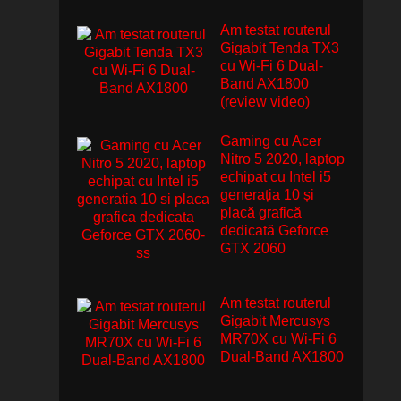
Am testat routerul
Gigabit Tenda TX3
cu Wi-Fi 6 Dual-
Band AX1800
(review video)
Gaming cu Acer
Nitro 5 2020, laptop
echipat cu Intel i5
generația 10 și
placă grafică
dedicată Geforce
GTX 2060
Am testat routerul
Gigabit Mercusys
MR70X cu Wi-Fi 6
Dual-Band AX1800