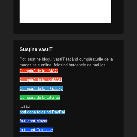
Susține vastIT
Poți susține blogul vastIT făcând cumpărăturile de la
magazinele online, folosind butoanele de mai jos:
Cumpără de la eMAG
Cumpără de la evoMAG
Cumpără de la ITGalaxy
Cumpără de la CitGrup
...sau
poți dona folosind PayPal
fa-ti cont Mayar
fa-ti cont Coinbase