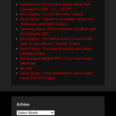
Demontare și înlocuire farul stânga față la Opel
Crossland X (2018, 1.2 L, 130 CP)
Dacia Spring – Cu sau fără frunk!? (video)
Dacia Spring – Zgomot la accelerație, defect sau
manifestare anormală!? (video)
Samsung Galaxy S22 are lansarea oficială pe data
de 9 februarie 2022
Dacia Spring – Am înlocuit scutul și l-am montat
după ce i-am aplicat o “corecție” (Video)
Dacia Spring – Covorașe de cauciuc plus tăviță
portbagaj (video)
Dell lanseaza laptopul XPS 13 si un nou monitor
UltraSharp
(no title)
Dacia Spring – Prima experiență în service după
numai 1750 KM (Video)
Arhive
Arhive