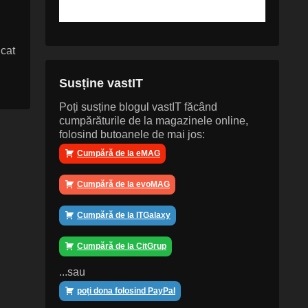
icat
Susține vastIT
Poți susține blogul vastIT făcând
cumpărăturile de la magazinele online,
folosind butoanele de mai jos:
Cumpără de la eMAG
Cumpără de la evoMAG
Cumpără de la ITGalaxy
Cumpără de la CitGrup
...sau
poți dona folosind PayPal