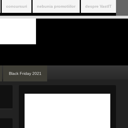
concursuri
nebunia promotiilor
despre VastIT
Black Friday 2021