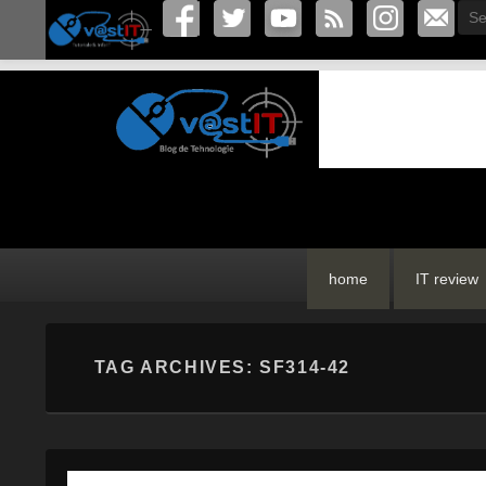
Sea
vastIT.ro
Blog de Tehnologie
Primary
Skip
Skip
home
IT review
menu
to
to
primary
secondary
content
content
TAG ARCHIVES:
SF314-42