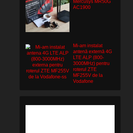
Mercusys MR50G
AC1900
Mi-am instalat
antenă externă 4G
LTE ALP (800-
3000MHz) pentru
roterul ZTE
MF255V de la
Vodafone