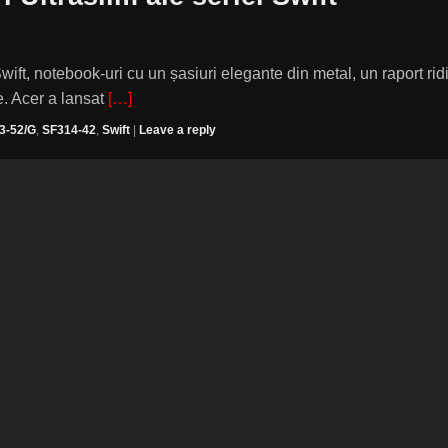
Swift, notebook-uri cu un șasiuri elegante din metal, un raport rid
e. Acer a lansat
[…]
3-52/G
,
SF314-42
,
Swift
|
Leave a reply