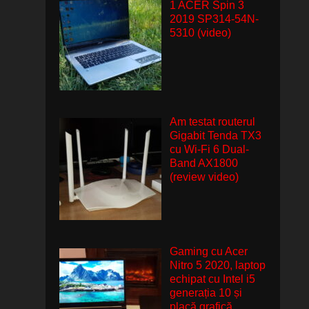
1 ACER Spin 3
2019 SP314-54N-
5310 (video)
Am testat routerul
Gigabit Tenda TX3
cu Wi-Fi 6 Dual-
Band AX1800
(review video)
Gaming cu Acer
Nitro 5 2020, laptop
echipat cu Intel i5
generația 10 și
placă grafică