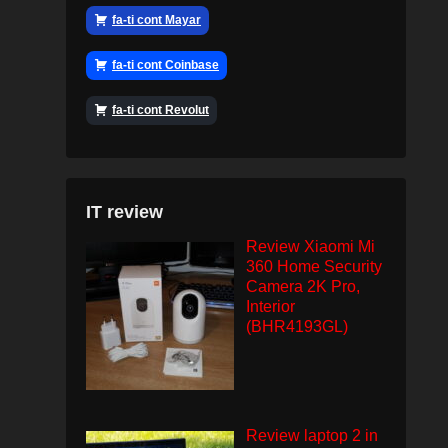
fa-ti cont Mayar
fa-ti cont Coinbase
fa-ti cont Revolut
IT review
Review Xiaomi Mi
360 Home Security
Camera 2K Pro,
Interior
(BHR4193GL)
Review laptop 2 in