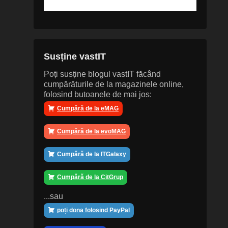
Susține vastIT
Poți susține blogul vastIT făcând
cumpărăturile de la magazinele online,
folosind butoanele de mai jos:
Cumpără de la eMAG
Cumpără de la evoMAG
Cumpără de la ITGalaxy
Cumpără de la CitGrup
...sau
poți dona folosind PayPal