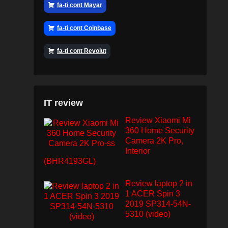
fa-ti cont Mayar
fa-ti cont Coinbase
fa-ti cont Revolut
IT review
Review Xiaomi Mi
360 Home Security
Camera 2K Pro,
Interior
(BHR4193GL)
Review laptop 2 in
1 ACER Spin 3
2019 SP314-54N-
5310 (video)