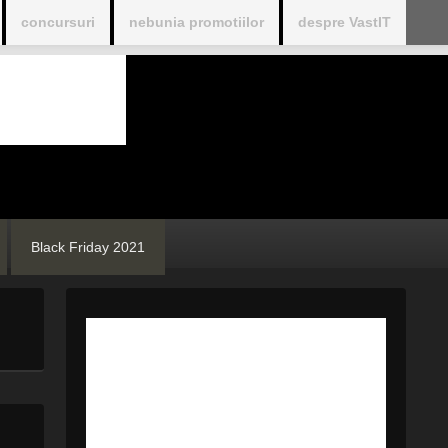
concursuri
nebunia promotiilor
despre VastIT
Black Friday 2021