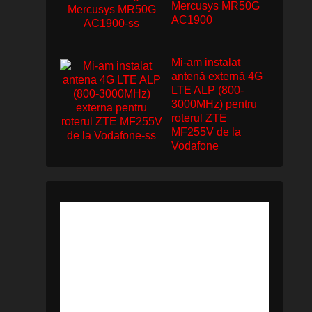
Mercusys MR50G
AC1900
Mi-am instalat
antenă externă 4G
LTE ALP (800-
3000MHz) pentru
roterul ZTE
MF255V de la
Vodafone