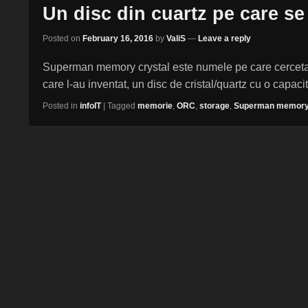
Un disc din cuartz pe care s
Posted on
February 16, 2016
by
ValiS
—
Leave a reply
Superman memory crystal este numele pe care cercetato
care l-au inventat, un disc de cristal/quartz cu o capac
Posted in
infoIT
|
Tagged
memorie
,
ORC
,
storage
,
Superman memory 