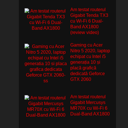
Am testat routerul
Gigabit Tenda TX3
cu Wi-Fi 6 Dual-
Band AX1800
(review video)
Gaming cu Acer
Nitro 5 2020, laptop
echipat cu Intel i5
generația 10 și
placă grafică
dedicată Geforce
GTX 2060
Am testat routerul
Gigabit Mercusys
MR70X cu Wi-Fi 6
Dual-Band AX1800