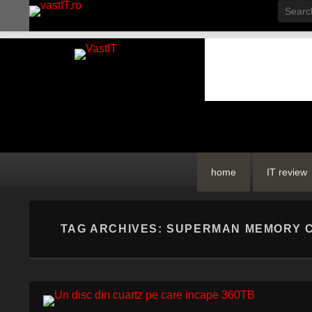
Searc
vastIT.ro
Blog de Tehnologie
Primary
Skip
Skip
home
IT review
menu
to
to
primary
secondary
content
content
TAG ARCHIVES:
SUPERMAN MEMORY 