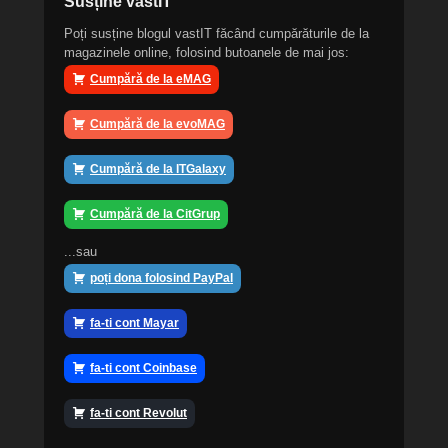
Susține vastIT
Poți susține blogul vastIT făcând cumpărăturile de la
magazinele online, folosind butoanele de mai jos:
Cumpără de la eMAG
Cumpără de la evoMAG
Cumpără de la ITGalaxy
Cumpără de la CitGrup
...sau
poți dona folosind PayPal
fa-ti cont Mayar
fa-ti cont Coinbase
fa-ti cont Revolut