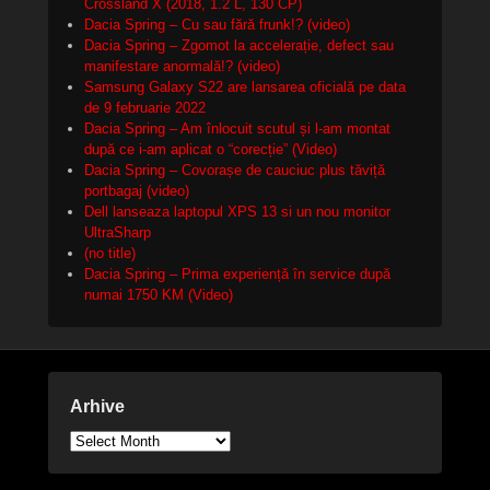
Crossland X (2018, 1.2 L, 130 CP)
Dacia Spring – Cu sau fără frunk!? (video)
Dacia Spring – Zgomot la accelerație, defect sau
manifestare anormală!? (video)
Samsung Galaxy S22 are lansarea oficială pe data
de 9 februarie 2022
Dacia Spring – Am înlocuit scutul și l-am montat
după ce i-am aplicat o “corecție” (Video)
Dacia Spring – Covorașe de cauciuc plus tăviță
portbagaj (video)
Dell lanseaza laptopul XPS 13 si un nou monitor
UltraSharp
(no title)
Dacia Spring – Prima experiență în service după
numai 1750 KM (Video)
Arhive
Arhive