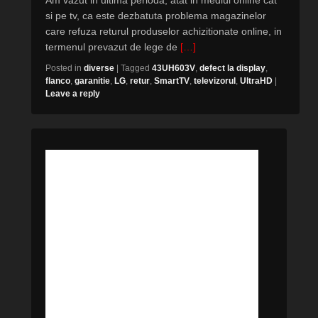
Am vazut in ultima perioda, atat in mediul online cat
si pe tv, ca este dezbatuta problema magazinelor
care refuza returul produselor achizitionate online, in
termenul prevazut de lege de
[…]
Posted in
diverse
|
Tagged
43UH603V
,
defect la display
,
flanco
,
garanitie
,
LG
,
retur
,
SmartTV
,
televizorul
,
UltraHD
|
Leave a reply