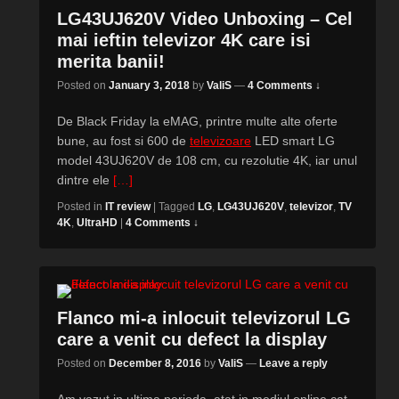
LG43UJ620V Video Unboxing – Cel
mai ieftin televizor 4K care isi
merita banii!
Posted on
January 3, 2018
by
ValiS
—
4 Comments ↓
De Black Friday la eMAG, printre multe alte oferte
bune, au fost si 600 de
televizoare
LED smart LG
model 43UJ620V de 108 cm, cu rezolutie 4K, iar unul
dintre ele
[…]
Posted in
IT review
|
Tagged
LG
,
LG43UJ620V
,
televizor
,
TV
4K
,
UltraHD
|
4 Comments ↓
Flanco mi-a inlocuit televizorul LG
care a venit cu defect la display
Posted on
December 8, 2016
by
ValiS
—
Leave a reply