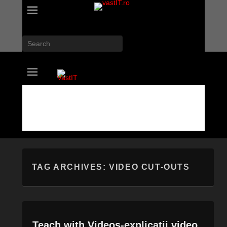
Search
vastIT.ro
Blog de Tehnologie
TAG ARCHIVES:
VIDEO CUT-OUTS
Teach with Videos-explicatii video