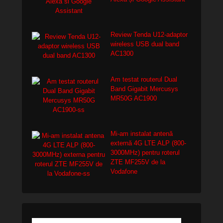
Review Tenda U12-adaptor
wireless USB dual band
AC1300
Am testat routerul Dual
Band Gigabit Mercusys
MR50G AC1900
Mi-am instalat antenă
externă 4G LTE ALP (800-
3000MHz) pentru roterul
ZTE MF255V de la
Vodafone