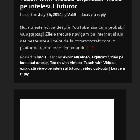
pe intelesul tuturor
Posted on
July 25, 2014
by
ValiS
—
Leave a reply
Nu, nu este vorba despre YouTube asa cum probabil
va așteptați! Zilele trecute navigam pe internet si am
dat peste site-ul celor de la commoncraft.com, o
platforma foarte ingenioasa unde
[…]
Posted in
infoIT
|
Tagged
explicatii video
,
explicatii video pe
intelesul tuturor
,
Teach with Videos
,
Teach with Videos-
explicatii video pe intelesul tuturor
,
video cut-outs
|
Leave a
reply