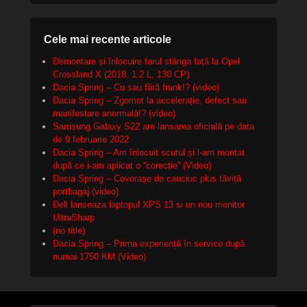
Cele mai recente articole
Demontare și înlocuire farul stânga față la Opel
Crossland X (2018, 1.2 L, 130 CP)
Dacia Spring – Cu sau fără frunk!? (video)
Dacia Spring – Zgomot la accelerație, defect sau
manifestare anormală!? (video)
Samsung Galaxy S22 are lansarea oficială pe data
de 9 februarie 2022
Dacia Spring – Am înlocuit scutul și l-am montat
după ce i-am aplicat o “corecție” (Video)
Dacia Spring – Covorașe de cauciuc plus tăviță
portbagaj (video)
Dell lanseaza laptopul XPS 13 si un nou monitor
UltraSharp
(no title)
Dacia Spring – Prima experiență în service după
numai 1750 KM (Video)