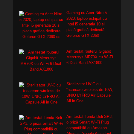
Gaming cu Acer Nitro 5
2020, laptop echipat cu
Intel i5 generația 10 și
placă grafică dedicată
Geforce GTX 2060
Am testat routerul Gigabit
Mercusys MR70X cu Wi-Fi
6 Dual-Band AX1800
Sterilizator UV-C cu
încarcare wireless de 10W,
UNIQ LYFRO Air Capsule
All in One
Am testat Tenda Beli SP3,
o priză Smart Wi-Fi Plug
compatibilă cu Amazon
Alexa și Google Assistant