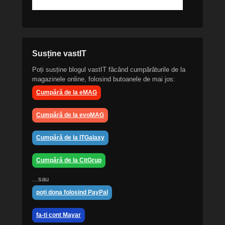
Susține vastIT
Poți susține blogul vastIT făcând cumpărăturile de la
magazinele online, folosind butoanele de mai jos:
Cumpără de la eMAG
Cumpără de la evoMAG
Cumpără de la ITGalaxy
Cumpără de la CitGrup
...sau
poți dona folosind PayPal
fa-ti cont Mayar