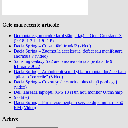
Cele mai recente articole
Demontare și înlocuire farul stânga față la Opel Crossland X
(2018, 1.2 L, 130 CP)
Dacia Spring – Cu sau fără frunk!? (video)
Dacia Spring – Zgomot la accelerație, defect sau manifestare
anormală!? (video)
Samsung Galaxy S22 are lansarea oficială pe data de 9
februarie 2022
Dacia Spring – Am înlocuit scutul și l-am montat după ce i-am
aplicat o “corecție” (Video)
Dacia Spring – Covorașe de cauciuc plus tăviță portbagaj
(video)
Dell lanseaza laptopul XPS 13 si un nou monitor UltraSharp
(no title)
Dacia Spring – Prima experiență în service după numai 1750
KM (Video)
Arhive