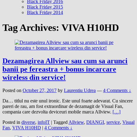
Black Friday 2016
Black Friday 2015
Black Friday 2014
Tag Archives:
VIVA H10HD
Dezamagirea Allview sau cum sa arunci
banii pe fereastra + bonus incarcare
wireless din service!
Posted on
October 27, 2017
by
Laurentiu Udrea
—
4 Comments ↓
Da… titlul nu este unul ironic. Este unul foarte adevarat. Cu sincere
pareri de rau, am fost extraordinar de dezamagit de Visual Fan,
compania care dezvolta deviceuri mobile marca Allview.
[…]
Posted in
diverse
,
infoIT
|
Tagged
Allview
,
DIANGI
,
service
,
Visual
Fan
,
VIVA H10HD
|
4 Comments ↓