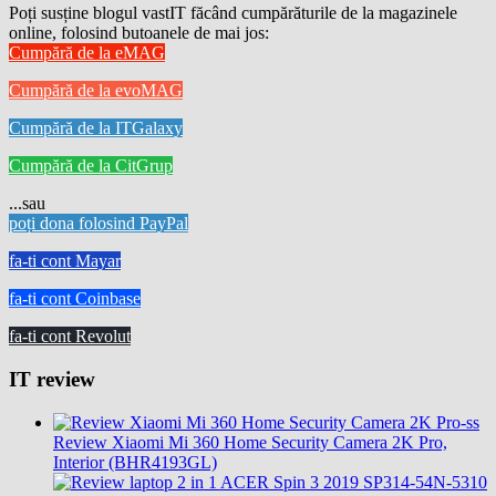
Poți susține blogul vastIT făcând cumpărăturile de la magazinele
online, folosind butoanele de mai jos:
Cumpără de la eMAG
Cumpără de la evoMAG
Cumpără de la ITGalaxy
Cumpără de la CitGrup
...sau
poți dona folosind PayPal
fa-ti cont Mayar
fa-ti cont Coinbase
fa-ti cont Revolut
IT review
Review Xiaomi Mi 360 Home Security Camera 2K Pro,
Interior (BHR4193GL)