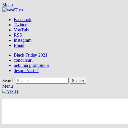
Menu
Facebook
Twitter
YouTube
RSS
Instagram
Email
Black Friday 2021
concursuri
nebunia promotiilor
despre VastIT
Search
Menu
vastIT.ro
Blog de Tehnologie