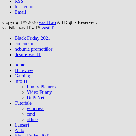
RSS
Instagram
Email
Copyright © 2026
vastIT.ro
All Rights Reserved.
statistici vastIT - T5
vastIT
Black Friday 2021
concursuri
nebunia promotiilor
despre VastIT
home
IT review
Gaming
info-IT
Funny Pictures
Video Funny
DePeNet
Tutoriale
windows
cmd
office
Lansari
Auto
Black Friday 2021