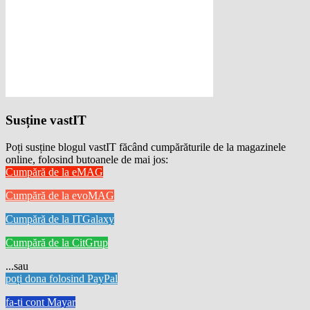
Susține vastIT
Poți susține blogul vastIT făcând cumpărăturile de la magazinele
online, folosind butoanele de mai jos:
Cumpără de la eMAG
Cumpără de la evoMAG
Cumpără de la ITGalaxy
Cumpără de la CitGrup
...sau
poți dona folosind PayPal
fa-ti cont Mayar