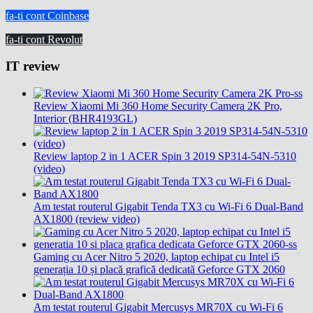
fa-ti cont Coinbase
fa-ti cont Revolut
IT review
Review Xiaomi Mi 360 Home Security Camera 2K Pro,
Interior (BHR4193GL)
Review laptop 2 in 1 ACER Spin 3 2019 SP314-54N-5310
(video)
Am testat routerul Gigabit Tenda TX3 cu Wi-Fi 6 Dual-Band
AX1800 (review video)
Gaming cu Acer Nitro 5 2020, laptop echipat cu Intel i5
generația 10 și placă grafică dedicată Geforce GTX 2060
Am testat routerul Gigabit Mercusys MR70X cu Wi-Fi 6