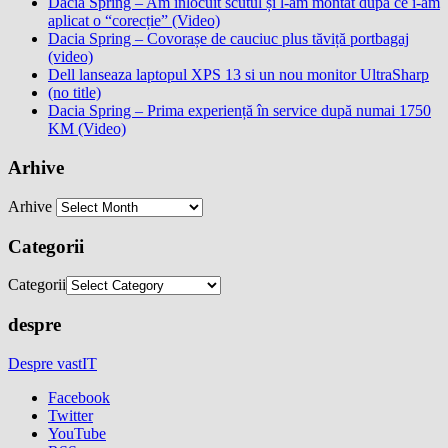
Dacia Spring – Am înlocuit scutul și l-am montat după ce i-am
aplicat o “corecție” (Video)
Dacia Spring – Covorașe de cauciuc plus tăviță portbagaj
(video)
Dell lanseaza laptopul XPS 13 si un nou monitor UltraSharp
(no title)
Dacia Spring – Prima experiență în service după numai 1750
KM (Video)
Arhive
Arhive
Categorii
Categorii
despre
Despre vastIT
Facebook
Twitter
YouTube