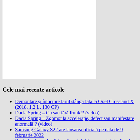
Cele mai recente articole
Demontare și înlocuire farul stânga față la Opel Crossland X
(2018, 1.2 L, 130 CP)
Dacia Spring – Cu sau fără frunk!? (video)
Dacia Spring – Zgomot la accelerație, defect sau manifestare
anormală!? (video)
Samsung Galaxy S22 are lansarea oficială pe data de 9
februarie 2022