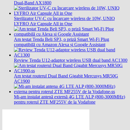
Dual-Band AX1800
Sterilizator UV-C cu încarcare wireless de 10W, UNIQ
LYFRO Air Capsule All in One
Am testat Tenda Beli SP3, o priză Smart Wi-Fi Plug
compatibilă cu Amazon Alexa și Google Assistant
Review Tenda U12-adaptor wireless USB dual band AC1300
Am testat routerul Dual Band Gigabit Mercusys MR50G
AC1900
Mi-am instalat antenă externă 4G LTE ALP (800-3000MHz)
pentru roterul ZTE MF255V de la Vodafone