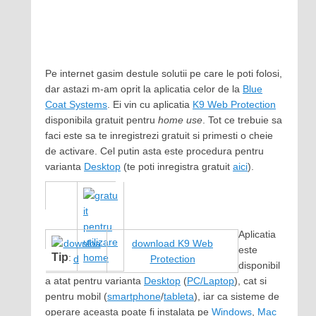
Pe internet gasim destule solutii pe care le poti folosi,
dar astazi m-am oprit la aplicatia celor de la
Blue
Coat Systems
. Ei vin cu aplicatia
K9 Web Protection
disponibila gratuit pentru
home use
. Tot ce trebuie sa
faci este sa te inregistrezi gratuit si primesti o cheie
de activare. Cel putin asta este procedura pentru
varianta
Desktop
(te poti inregistra gratuit
aici
).
Aplicatia
download K9 Web
este
Tip
:
Protection
disponibil
a atat pentru varianta
Desktop
(
PC/Laptop
), cat si
pentru mobil (
smartphone
/
tableta
), iar ca sisteme de
operare aceasta poate fi instalata pe
Windows
,
Mac