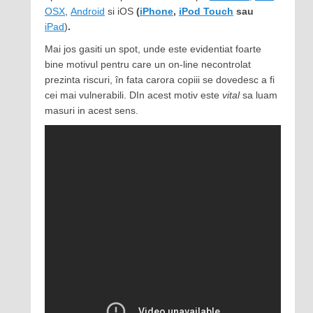
OSX
,
Android
si iOS
(
iPhone
,
iPod Touch
sau
iPad
)
.
Mai jos gasiti un spot, unde este evidentiat foarte
bine motivul pentru care
un on-line necontrolat
prezinta riscuri, în fata carora copiii se dovedesc a fi
cei mai vulnerabili. DIn acest motiv este
vital
sa luam
masuri in acest sens.