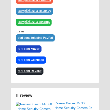
Cumpără de la evoMAG
Cumpără de la ITGalaxy
Cumpără de la CitGrup
...sau
poți dona folosind PayPal
fa-ti cont Mayar
fa-ti cont Coinbase
fa-ti cont Revolut
IT review
Review Xiaomi Mi 360
Home Security Camera 2K