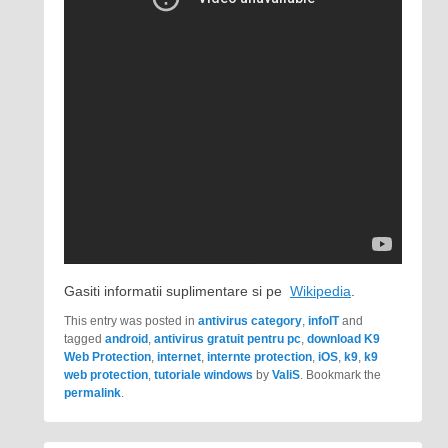
Gasiti informatii suplimentare si pe
Wikipedia
.
This entry was posted in
antivirus category
,
infoIT
and
tagged
android
,
antivirus gratuit pentru pc
,
download K9
Web Protection
,
internet
,
internte protection
,
iOS
,
k9
,
k9
web protection
,
tutoriale windows
by
ValiS
. Bookmark the
permalink
.