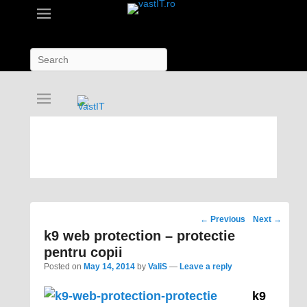
Search
vastIT.ro
Blog de Tehnologie
Post
←
Previous
Next
→
navigation
k9 web protection – protectie
pentru copii
Posted on
May 14, 2014
by
ValiS
—
Leave a reply
k9