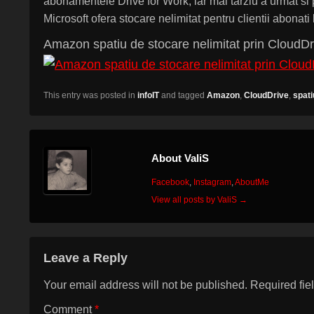
abonamentele Drive for Work, iar mai tarziu a urmat si 
Microsoft ofera stocare nelimitat pentru clientii abonati 
Amazon spatiu de stocare nelimitat prin CloudDri
This entry was posted in
infoIT
and tagged
Amazon
,
CloudDrive
,
spati
About ValiS
Facebook
,
Instagram
,
AboutMe
View all posts by ValiS
→
Leave a Reply
Your email address will not be published.
Required fie
Comment
*