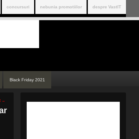
concursuri
nebunia promotiilor
despre VastIT
Black Friday 2021
t
→
ar