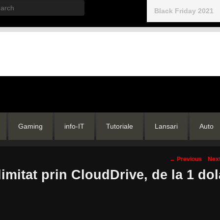
rch
Black Friday 2021
Gaming
info-IT
Tutoriale
Lansari
Auto
Post
←
Previous
Nex
navigation
mitat prin CloudDrive, de la 1 dol