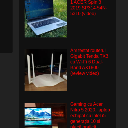
1 ACER Spin 3
2019 SP314-54N-
5310 (video)
Am testat routerul
Gigabit Tenda TX3
cu Wi-Fi 6 Dual-
Band AX1800
(review video)
Gaming cu Acer
Nitro 5 2020, laptop
echipat cu Intel i5
generația 10 și
placă grafică