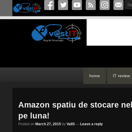
Sea
vastIT.ro
Blog de Tehnologie
Primary
Skip
Skip
home
IT review
menu
to
to
primary
secondary
content
content
Amazon spatiu de stocare neli
pe luna!
Posted on
March 27, 2015
by
ValiS
—
Leave a reply