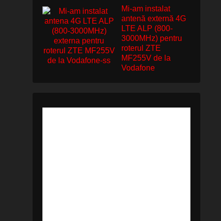
Mi-am instalat
antenă externă 4G
LTE ALP (800-
3000MHz) pentru
roterul ZTE
MF255V de la
Vodafone