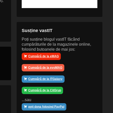
),
Susține vastIT
Poți susține blogul vastIT făcând
cumpărăturile de la magazinele online,
folosind butoanele de mai jos:
Cumpără de la eMAG
Cumpără de la evoMAG
Cumpără de la ITGalaxy
Cumpără de la CitGrup
...sau
poți dona folosind PayPal