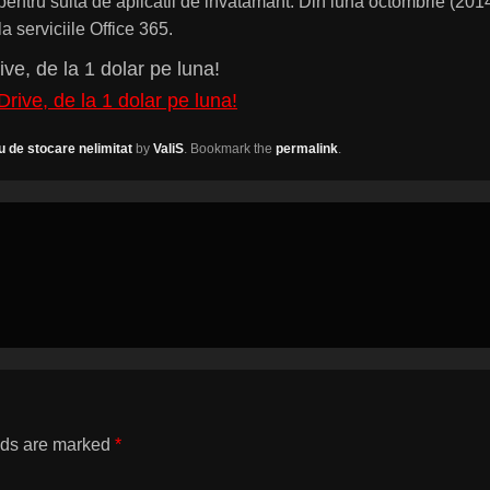
pentru suita de aplicatii de invatamant. Din luna octombrie (2014
la serviciile Office 365.
ve, de la 1 dolar pe luna!
u de stocare nelimitat
by
ValiS
. Bookmark the
permalink
.
lds are marked
*