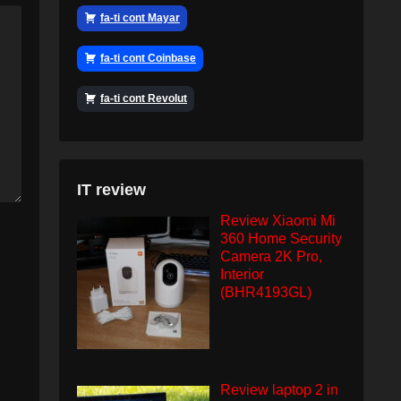
fa-ti cont Mayar
fa-ti cont Coinbase
fa-ti cont Revolut
IT review
Review Xiaomi Mi
360 Home Security
Camera 2K Pro,
Interior
(BHR4193GL)
Review laptop 2 in