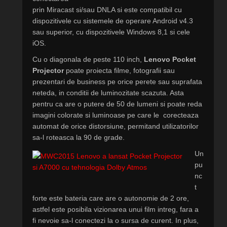
prin Miracast si/sau DNLA si este compatibil cu
dispozitivele cu sistemele de operare Android v4.3
sau superior, cu dispozitivele Windows 8,1 si cele
iOS.
Cu o diagonala de peste 110 inch,
Lenovo Pocket
Projector
poate proiecta filme, fotografii sau
prezentari de business pe orice perete sau suprafata
neteda, in conditii de luminozitate scazuta. Asta
pentru ca are o putere de 50 de lumeni si poate reda
imagini colorate si luminoase pe care le corecteaza
automat de orice distorsiune, permitand utilizatorilor
sa-l roteasca la 90 de grade.
Un
pu
nc
t
forte este bateria care are o autonomie de 2 ore,
astfel este posibila vizionarea unui film intreg, fara a
fi nevoie sa-l conectezi la o sursa de curent. In plus,