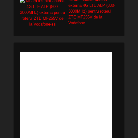
externă 4G LTE ALP (800-
3000MHz) pentru roterul
ZTE MF255V de la
Vodafone