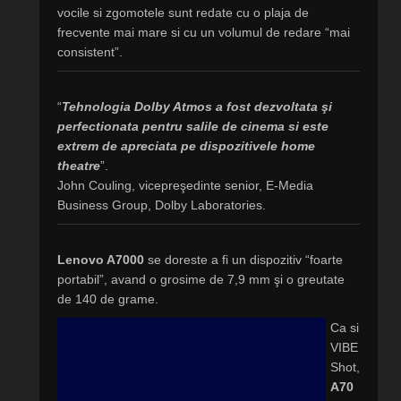
vocile si zgomotele sunt redate cu o plaja de
frecvente mai mare si cu un volumul de redare “mai
consistent”.
“
Tehnologia Dolby Atmos a fost dezvoltata şi
perfectionata pentru salile de cinema si este
extrem de apreciata pe dispozitivele home
theatre
”.
John Couling, vicepreşedinte senior, E-Media
Business Group, Dolby Laboratories.
Lenovo A7000
se doreste a fi un dispozitiv “foarte
portabil”, avand o grosime de 7,9 mm şi o greutate
de 140 de grame.
Ca si
VIBE
Shot,
A70