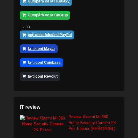
Cumpără de la ITGalaxy
Cumpără de la CitGrup
...sau
poți dona folosind PayPal
fa-ti cont Mayar
fa-ti cont Coinbase
fa-ti cont Revolut
IT review
Review Xiaomi Mi 360
Home Security Camera 2K
Pro, Interior (BHR4193GL)