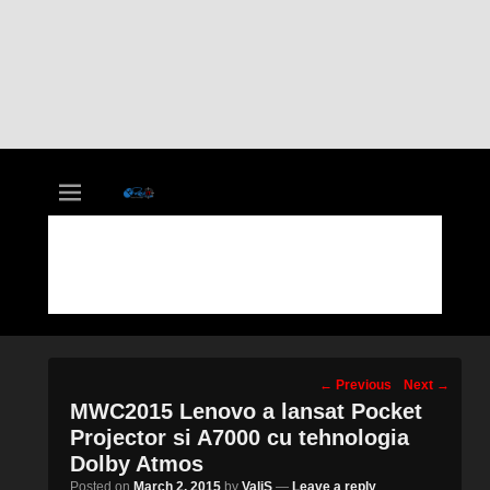
vastIT.ro
Blog de Tehnologie
Post
←
Previous
Next
→
navigation
MWC2015 Lenovo a lansat Pocket
Projector si A7000 cu tehnologia
Dolby Atmos
Posted on
March 2, 2015
by
ValiS
—
Leave a reply