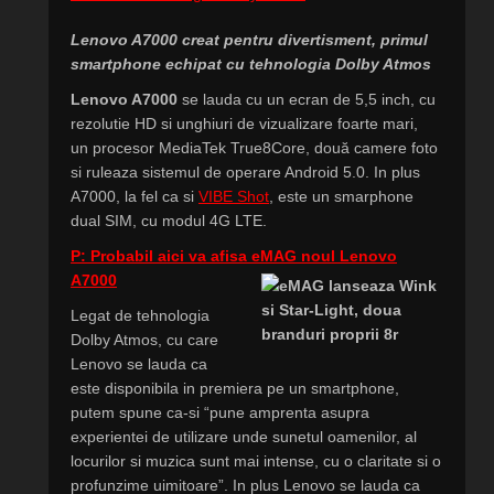
Lenovo A7000 creat pentru divertisment, primul
smartphone echipat cu tehnologia Dolby Atmos
Lenovo A7000
se lauda cu un ecran de 5,5 inch, cu
rezolutie HD si unghiuri de vizualizare foarte mari,
un procesor MediaTek True8Core, două camere foto
si ruleaza sistemul de operare Android 5.0. In plus
A7000, la fel ca si
VIBE Shot
, este un smarphone
dual SIM, cu modul 4G LTE.
P: Probabil aici va afisa eMAG noul Lenovo
A7000
Legat de tehnologia
Dolby Atmos, cu care
Lenovo se lauda ca
este disponibila in premiera pe un smartphone,
putem spune ca-si “pune amprenta asupra
experientei de utilizare unde sunetul oamenilor, al
locurilor si muzica sunt mai intense, cu o claritate si o
profunzime uimitoare”. In plus Lenovo se lauda ca