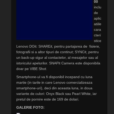
00
inclu
de
aplic
atiile
cara
cteri
stice
Lenovo DOit: SHAREit, pentru partajarea de fisiere,
fotografii si a altor tipuri de continut; SYNCit, pentru
un back-up sigur al contactelor, al mesajelor sau al
istoricului apelurilor. SNAPit Camera este disponibila
doar pe VIBE Shot.
Smartphone-ul va fi disponibil incepand cu luna
martie (in tarile in care Lenovo comercializeaza
smartphone-uri), deci din aceasta luna, in doua
variante de culori: Onyx Black sau Pearl White, iar
pretul de pornire este de 169 de dolari.
GALERIE FOTO: