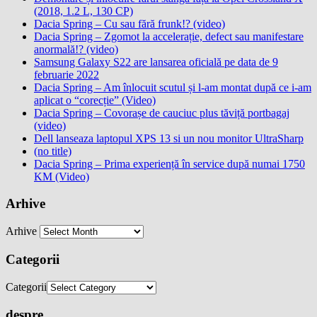
(2018, 1.2 L, 130 CP)
Dacia Spring – Cu sau fără frunk!? (video)
Dacia Spring – Zgomot la accelerație, defect sau manifestare
anormală!? (video)
Samsung Galaxy S22 are lansarea oficială pe data de 9
februarie 2022
Dacia Spring – Am înlocuit scutul și l-am montat după ce i-am
aplicat o “corecție” (Video)
Dacia Spring – Covorașe de cauciuc plus tăviță portbagaj
(video)
Dell lanseaza laptopul XPS 13 si un nou monitor UltraSharp
(no title)
Dacia Spring – Prima experiență în service după numai 1750
KM (Video)
Arhive
Arhive
Categorii
Categorii
despre