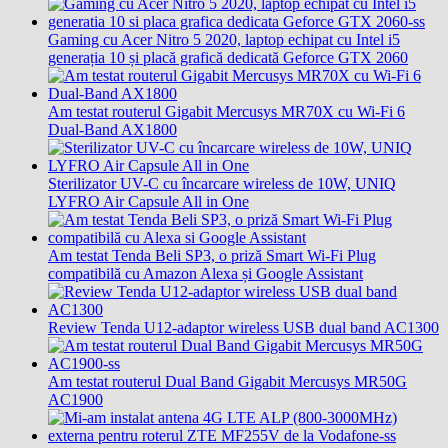
Gaming cu Acer Nitro 5 2020, laptop echipat cu Intel i5
generația 10 și placă grafică dedicată Geforce GTX 2060
Am testat routerul Gigabit Mercusys MR70X cu Wi-Fi 6
Dual-Band AX1800
Sterilizator UV-C cu încarcare wireless de 10W, UNIQ
LYFRO Air Capsule All in One
Am testat Tenda Beli SP3, o priză Smart Wi-Fi Plug
compatibilă cu Amazon Alexa și Google Assistant
Review Tenda U12-adaptor wireless USB dual band AC1300
Am testat routerul Dual Band Gigabit Mercusys MR50G
AC1900