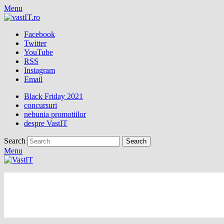
Menu
Facebook
Twitter
YouTube
RSS
Instagram
Email
Black Friday 2021
concursuri
nebunia promotiilor
despre VastIT
Search
Menu
vastIT.ro
Blog de Tehnologie