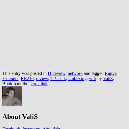
This entry was posted in
IT review
,
network
and tagged
Range
Extender
,
RE210
,
review
,
TP-Link
,
Unboxing
,
wifi
by
ValiS
.
Bookmark the
permalink
.
About ValiS
Facebook
,
Instagram
,
AboutMe