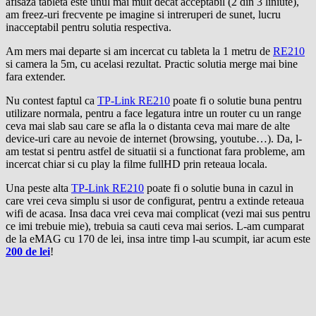
afisaza tableta este unul mai mult decat acceptabil (2 din 3 liniute),
am freez-uri frecvente pe imagine si intreruperi de sunet, lucru
inacceptabil pentru solutia respectiva.
Am mers mai departe si am incercat cu tableta la 1 metru de
RE210
si camera la 5m, cu acelasi rezultat. Practic solutia merge mai bine
fara extender.
Nu contest faptul ca
TP-Link RE210
poate fi o solutie buna pentru
utilizare normala, pentru a face legatura intre un router cu un range
ceva mai slab sau care se afla la o distanta ceva mai mare de alte
device-uri care au nevoie de internet (browsing, youtube…). Da, l-
am testat si pentru astfel de situatii si a functionat fara probleme, am
incercat chiar si cu play la filme fullHD prin reteaua locala.
Una peste alta
TP-Link RE210
poate fi o solutie buna in cazul in
care vrei ceva simplu si usor de configurat, pentru a extinde reteaua
wifi de acasa. Insa daca vrei ceva mai complicat (vezi mai sus pentru
ce imi trebuie mie), trebuia sa cauti ceva mai serios. L-am cumparat
de la eMAG cu 170 de lei, insa intre timp l-au scumpit, iar acum este
200 de lei
!