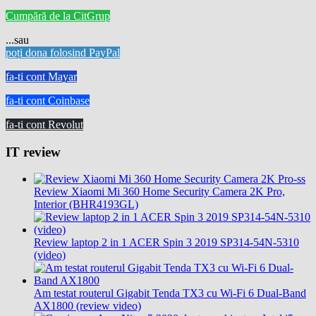
Cumpără de la CitGrup
...sau
poți dona folosind PayPal
fa-ti cont Mayar
fa-ti cont Coinbase
fa-ti cont Revolut
IT review
Review Xiaomi Mi 360 Home Security Camera 2K Pro,
Interior (BHR4193GL)
Review laptop 2 in 1 ACER Spin 3 2019 SP314-54N-5310
(video)
Am testat routerul Gigabit Tenda TX3 cu Wi-Fi 6 Dual-Band
AX1800 (review video)