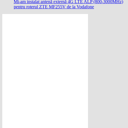
Mi-am instalat antenă externă 4G LTE ALP (800-3000MHz)
pentru roterul ZTE MF255V de la Vodafone