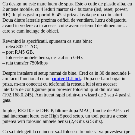
Ca design nu este mare lucru de spus. Este o cutie de plastic alba, cu
2 antene mobile, cu 4 leduri martor si 4 butoane (led, reset, power,
RE). In plus gasim portul RJ45 si priza atasata pe una din laturi.
Doua dintre laterale prezinta orificii de ventilare, lucru obligatoriu
avand in vedere ca in aceeasi cutie avem sistemul de alimentare…
care se cam incinge de obicei.
Revenind la specificatii, spuneam ca suna bine:
– retea 802.11 AC,
– port RJ45 GB,
– foloseste ambele benzi, de 2.4 si 5 GHz
– rata transfer 750Mbps
Despre instalare si setup numai de bine. Cred ca in 30 de secunde l-
am facut functional cu un
router D-Link
. Dupa ce l-am bagat in
priza, m-am conectat cu telefonul la reteaua lui si am accesat
interfata de configurare prin browser folosind ip-ul din manual
(192.168.0.245). Am trecut rapid printr-un wizard de 3 sau 4 pasi si
gata.
In plus, RE210 stie DHCP, filtrare dupa MAC, functie de AP si cel
mai interesant lucru este High Speed setup, un tool pentru a creste
puterea wifi folosind ambele benzi (2,4Ghz si 5Ghz).
Ca sa intelegeti la ce incerc sa-l folosesc trebuie sa va povestesc (pe