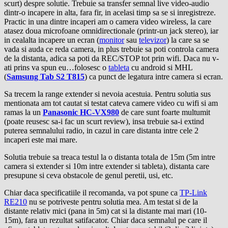
scurt) despre solutie. Trebuie sa transfer semnal live video-audio
dintr-o incapere in alta, fara fir, in acelasi timp sa se si inregistreze.
Practic in una dintre incaperi am o camera video wireless, la care
atasez doua microfoane omnidirectionale (printr-un jack stereo), iar
in cealalta incapere un ecran (
monitor
sau
televizor
) la care sa se
vada si auda ce reda camera, in plus trebuie sa poti controla camera
de la distanta, adica sa poti da REC/STOP tot prin wifi. Daca nu v-
ati prins va spun eu…folosesc o
tableta
cu android si MHL
(
Samsung Tab S2 T815
) ca punct de legatura intre camera si ecran.
Sa trecem la range extender si nevoia acestuia. Pentru solutia sus
mentionata am tot cautat si testat cateva camere video cu wifi si am
ramas la un
Panasonic HC-VX980
de care sunt foarte multumit
(poate reusesc sa-i fac un scurt review), insa trebuie sa-i extind
puterea semnalului radio, in cazul in care distanta intre cele 2
incaperi este mai mare.
Solutia trebuie sa treaca testul la o distanta totala de 15m (5m intre
camera si extender si 10m intre extender si tableta), distanta care
presupune si ceva obstacole de genul peretii, usi, etc.
Chiar daca specificatiile il recomanda, va pot spune ca
TP-Link
RE210
nu se potriveste pentru solutia mea. Am testat si de la
distante relativ mici (pana in 5m) cat si la distante mai mari (10-
15m), fara un rezultat satifacator. Chiar daca semnalul pe care il