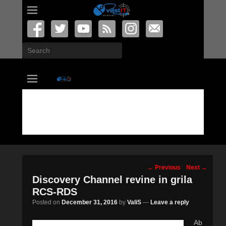
Search
vastIT.ro
Blog de Tehnologie
Post
←
Previous
Next
→
navigation
Discovery Channel revine in grila
RCS-RDS
Posted on
December 31, 2016
by
ValiS
—
Leave a reply
Ab