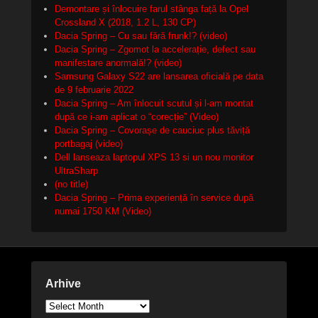
Demontare și înlocuire farul stânga față la Opel
Crossland X (2018, 1.2 L, 130 CP)
Dacia Spring – Cu sau fără frunk!? (video)
Dacia Spring – Zgomot la accelerație, defect sau
manifestare anormală!? (video)
Samsung Galaxy S22 are lansarea oficială pe data
de 9 februarie 2022
Dacia Spring – Am înlocuit scutul și l-am montat
după ce i-am aplicat o “corecție” (Video)
Dacia Spring – Covorașe de cauciuc plus tăviță
portbagaj (video)
Dell lanseaza laptopul XPS 13 si un nou monitor
UltraSharp
(no title)
Dacia Spring – Prima experiență în service după
numai 1750 KM (Video)
Arhive
Arhive