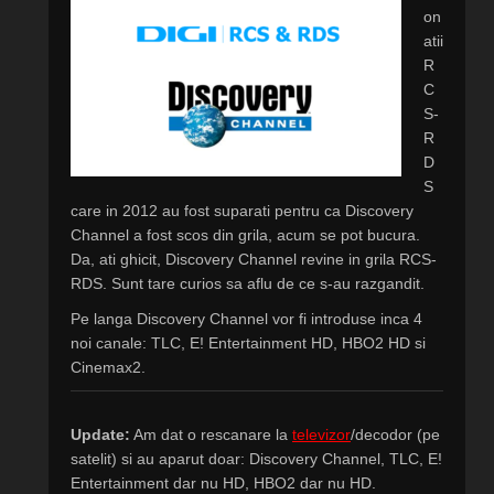
on
atii
R
C
S-
R
D
S
care in 2012 au fost suparati pentru ca Discovery
Channel a fost scos din grila, acum se pot bucura.
Da, ati ghicit, Discovery Channel revine in grila RCS-
RDS. Sunt tare curios sa aflu de ce s-au razgandit.
Pe langa Discovery Channel vor fi introduse inca 4
noi canale: TLC, E! Entertainment HD, HBO2 HD si
Cinemax2.
Update:
Am dat o rescanare la
televizor
/decodor (pe
satelit) si au aparut doar: Discovery Channel, TLC, E!
Entertainment dar nu HD, HBO2 dar nu HD.