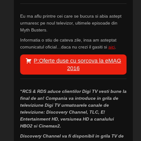
Eu ma aflu printre cei care se bucura si abia astept
urmaresc pe noul televizor, ultimele episoade din
Myth Busters.
Informatia o stiu de cateva zile, insa am asteptat
comunicatul oficial…daca nu crezi il gasiti si
aici
.
P:Oferte duse cu sorcova la eMAG
2016
“
RCS & RDS aduce clientilor Digi TV vesti bune la
final de an! Compania va introduce in grila de
televiziune Digi TV urmatoarele canale de
televiziune: Discovery Channel, TLC, E!
Entertainment HD, versiunea HD a canalului
HBO2 si Cinemax2.
Discovery Channel va fi disponibil in grila TV de