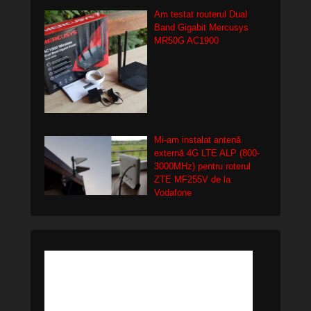
Am testat routerul Dual
Band Gigabit Mercusys
MR50G AC1900
Mi-am instalat antenă
externă 4G LTE ALP (800-
3000MHz) pentru roterul
ZTE MF255V de la
Vodafone