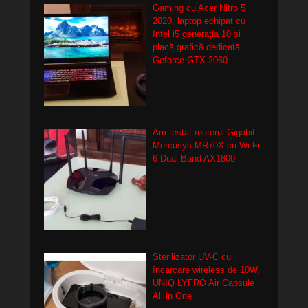
Gaming cu Acer Nitro 5
2020, laptop echipat cu
Intel i5 generația 10 și
placă grafică dedicată
Geforce GTX 2060
Am testat routerul Gigabit
Mercusys MR70X cu Wi-Fi
6 Dual-Band AX1800
Sterilizator UV-C cu
încarcare wireless de 10W,
UNIQ LYFRO Air Capsule
All in One