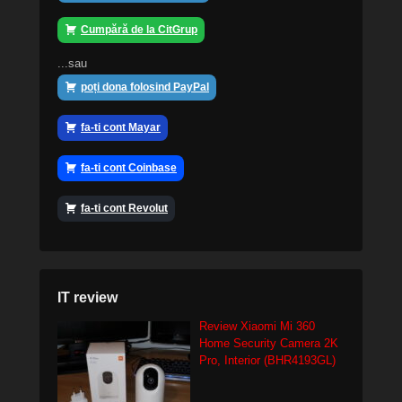
Cumpără de la CitGrup
...sau
poți dona folosind PayPal
fa-ti cont Mayar
fa-ti cont Coinbase
fa-ti cont Revolut
IT review
Review Xiaomi Mi 360
Home Security Camera 2K
Pro, Interior (BHR4193GL)