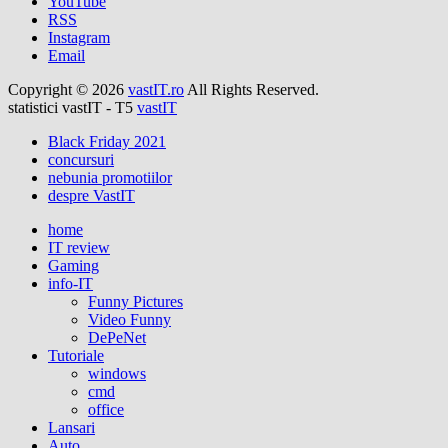
YouTube
RSS
Instagram
Email
Copyright © 2026
vastIT.ro
All Rights Reserved.
statistici vastIT - T5
vastIT
Black Friday 2021
concursuri
nebunia promotiilor
despre VastIT
home
IT review
Gaming
info-IT
Funny Pictures
Video Funny
DePeNet
Tutoriale
windows
cmd
office
Lansari
Auto