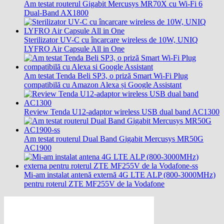
Am testat routerul Gigabit Mercusys MR70X cu Wi-Fi 6
Dual-Band AX1800
Sterilizator UV-C cu încarcare wireless de 10W, UNIQ
LYFRO Air Capsule All in One
Am testat Tenda Beli SP3, o priză Smart Wi-Fi Plug
compatibilă cu Amazon Alexa și Google Assistant
Review Tenda U12-adaptor wireless USB dual band AC1300
Am testat routerul Dual Band Gigabit Mercusys MR50G
AC1900
Mi-am instalat antenă externă 4G LTE ALP (800-3000MHz)
pentru roterul ZTE MF255V de la Vodafone