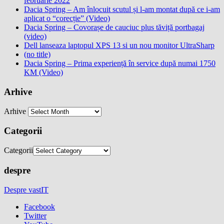
februarie 2022
Dacia Spring – Am înlocuit scutul și l-am montat după ce i-am
aplicat o “corecție” (Video)
Dacia Spring – Covorașe de cauciuc plus tăviță portbagaj
(video)
Dell lanseaza laptopul XPS 13 si un nou monitor UltraSharp
(no title)
Dacia Spring – Prima experiență în service după numai 1750
KM (Video)
Arhive
Arhive
Categorii
Categorii
despre
Despre vastIT
Facebook
Twitter