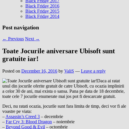
Black Friday 2017
Black Friday 2016
Black Friday 2015
Black Friday 2014
Post navigation
←
Previous
Next
→
Toate Jocurile aniversare Ubisoft sunt
gratuite iar!
Posted on
December 16, 2016
by
ValiS
—
Leave a reply
Daca ai ratat
unul din jocurile oferite gratuit de catre Ubisoft, cu ocazia implinirii
a celor 30 de ani, mai exista o sansa. Pana pe data de 18 decembrie,
toate cele 7 jocurile enumerate mai jos pot fi descarcate gratuit.
Deci, nu ratati ocazia, jocurile sunt fara limita de timp, deci vor fi ale
voastre pe viata:
–
Assassin’s Creed 3
– decembrie
–
Far Cry 3: Blood Dragon
– noiembrie
–
Beyond Good & Evil
– octombrie