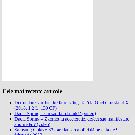
Cele mai recente articole
Demontare și înlocuire farul stânga față la Opel Crossland X
(2018, 1.2 L, 130 CP)
Dacia Spring – Cu sau fără frunk!? (video)
Dacia Spring – Zgomot la accelerație, defect sau manifestare
anormală!? (video)
Samsung Galaxy S22 are lansarea oficială pe data de 9