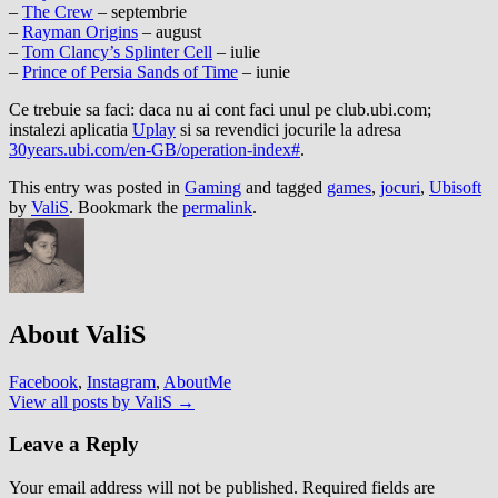
–
The Crew
– septembrie
–
Rayman Origins
– august
–
Tom Clancy’s Splinter Cell
– iulie
–
Prince of Persia Sands of Time
– iunie
Ce trebuie sa faci: daca nu ai cont faci unul pe club.ubi.com;
instalezi aplicatia
Uplay
si sa revendici jocurile la adresa
30years.ubi.com/en-GB/operation-index#
.
This entry was posted in
Gaming
and tagged
games
,
jocuri
,
Ubisoft
by
ValiS
. Bookmark the
permalink
.
About ValiS
Facebook
,
Instagram
,
AboutMe
View all posts by ValiS
→
Leave a Reply
Your email address will not be published.
Required fields are