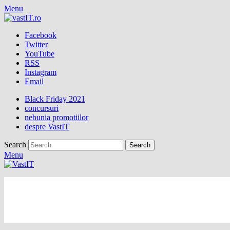
Menu
Facebook
Twitter
YouTube
RSS
Instagram
Email
Black Friday 2021
concursuri
nebunia promotiilor
despre VastIT
Search
Menu
vastIT.ro
Blog de Tehnologie