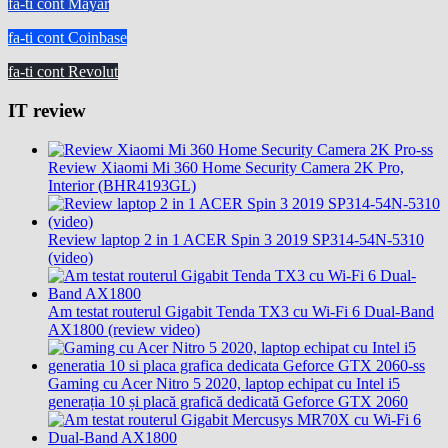
fa-ti cont Mayar
fa-ti cont Coinbase
fa-ti cont Revolut
IT review
Review Xiaomi Mi 360 Home Security Camera 2K Pro,
Interior (BHR4193GL)
Review laptop 2 in 1 ACER Spin 3 2019 SP314-54N-5310
(video)
Am testat routerul Gigabit Tenda TX3 cu Wi-Fi 6 Dual-Band
AX1800 (review video)
Gaming cu Acer Nitro 5 2020, laptop echipat cu Intel i5
generația 10 și placă grafică dedicată Geforce GTX 2060