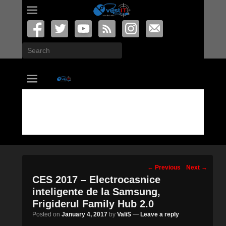
Search
vastIT.ro
Blog de Tehnologie
Post
←
Previous
Next
→
navigation
CES 2017 – Electrocasnice
inteligente de la Samsung,
Frigiderul Family Hub 2.0
Posted on
January 4, 2017
by
ValiS
—
Leave a reply