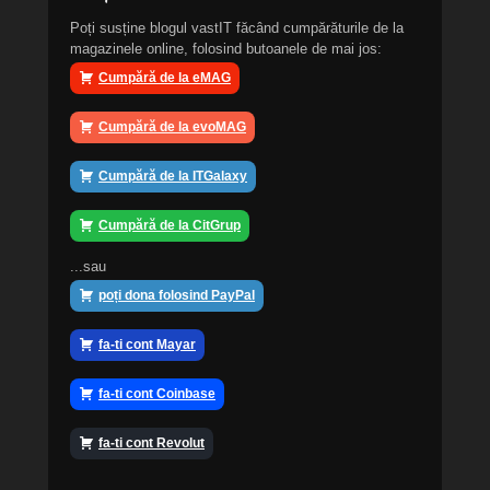
Poți susține blogul vastIT făcând cumpărăturile de la
magazinele online, folosind butoanele de mai jos:
Cumpără de la eMAG
Cumpără de la evoMAG
Cumpără de la ITGalaxy
Cumpără de la CitGrup
...sau
poți dona folosind PayPal
fa-ti cont Mayar
fa-ti cont Coinbase
fa-ti cont Revolut