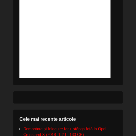
Cele mai recente articole
Demontare și înlocuire farul stânga față la Opel
Crossland X (2018, 1.2 L, 130 CP)