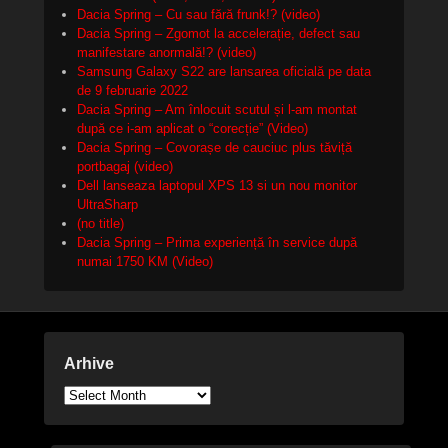
Dacia Spring – Cu sau fără frunk!? (video)
Dacia Spring – Zgomot la accelerație, defect sau
manifestare anormală!? (video)
Samsung Galaxy S22 are lansarea oficială pe data
de 9 februarie 2022
Dacia Spring – Am înlocuit scutul și l-am montat
după ce i-am aplicat o “corecție” (Video)
Dacia Spring – Covorașe de cauciuc plus tăviță
portbagaj (video)
Dell lanseaza laptopul XPS 13 si un nou monitor
UltraSharp
(no title)
Dacia Spring – Prima experiență în service după
numai 1750 KM (Video)
Arhive
Arhive