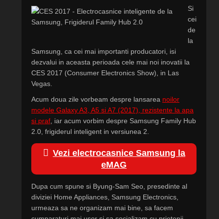
Si
cei
de
la
Samsung, ca cei mai importanti producatori, isi
dezvalui in aceasta perioada cele mai noi inovatii la
CES 2017 (Consumer Electronics Show), in Las
Vegas.
Acum doua zile vorbeam despre lansarea
noilor
modele Galaxy A3, A5 si A7 (2017), rezistente la apa
si praf
, iar acum vorbim despre Samsung Family Hub
2.0, frigiderul inteligent in versiunea 2.
Vezi electrocasnice Samsung la
eMAG
Dupa cum spune si Byung-Sam Seo, presedinte al
diviziei Home Appliances, Samsung Electronics,
urmeaza sa ne organizam mai bine, sa facem
cumparaturi mai usor si sa socializam cu prietenii…