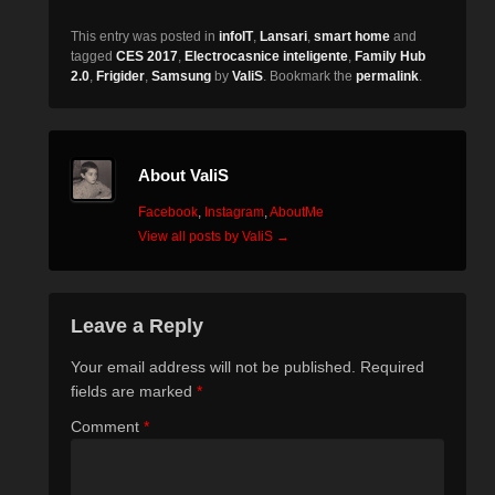
This entry was posted in
infoIT
,
Lansari
,
smart home
and
tagged
CES 2017
,
Electrocasnice inteligente
,
Family Hub
2.0
,
Frigider
,
Samsung
by
ValiS
. Bookmark the
permalink
.
About ValiS
Facebook
,
Instagram
,
AboutMe
View all posts by ValiS
→
Leave a Reply
Your email address will not be published.
Required
fields are marked
*
Comment
*