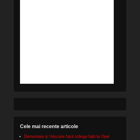
Cele mai recente articole
Demontare și înlocuire farul stânga față la Opel