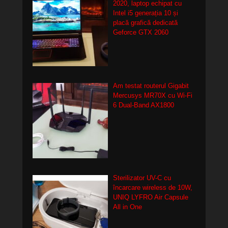
2020, laptop echipat cu
Intel i5 generația 10 și
placă grafică dedicată
Geforce GTX 2060
Am testat routerul Gigabit
Mercusys MR70X cu Wi-Fi
6 Dual-Band AX1800
Sterilizator UV-C cu
încarcare wireless de 10W,
UNIQ LYFRO Air Capsule
All in One