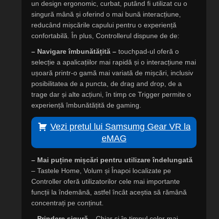
un design ergonomic, curbat, putând fi utilizat cu o
singură mână și oferind o mai bună interacțiune,
reducând mișcările capului pentru o experiență
confortabilă. În plus, Controllerul dispune de de:
– Navigare îmbunătățită –
touchpad-ul oferă o
selecție a apalicațiilor mai rapidă și o interacțiune mai
ușoară printr-o gamă mai variată de mișcări, inclusiv
posibilitatea de a puncta, de drag and drop, de a
trage dar și alte acțiuni, în timp ce Trigger permite o
experiență îmbunătățită de gaming.
Vezi pretul lui Samsumg Gear VR la
eMAG
– Mai puține mișcări pentru utilizare îndelungată
– Tastele Home, Volum și Înapoi localizate pe
Controller oferă utilizatorilor cele mai importante
funcții la îndemână, astfel încât aceștia să rămână
concentrați pe conținut.
– Prindere sigură –
Chiar și în timpul celor mai