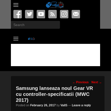
Search
vastIT.ro
Blog de Tehnologie
Post
←
Previous
Next
→
navigation
Samsung lanseaza noul Gear VR
cu controller-specificatii (MWC
2017)
Posted on
February 26, 2017
by
ValiS
—
Leave a reply