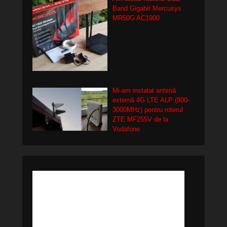
Band Gigabit Mercusys
MR50G AC1900
Mi-am instalat antenă
externă 4G LTE ALP (800-
3000MHz) pentru roterul
ZTE MF255V de la
Vodafone