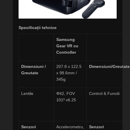
Specificații tehnice
Samsung
Gear VR cu
Controller
Dimensiuni /
207.8 x 122.5
Dimensiuni/Greutate
Greutate
x 98.6mm /
345g
Lentile
Φ42, FOV
Control & Functii
101º x6.25
Senzori
Accelerometru,
Senzori