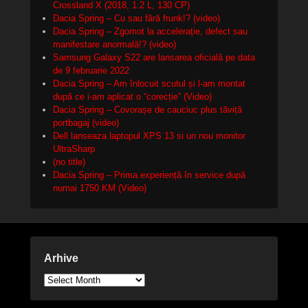
Crossland X (2018, 1.2 L, 130 CP)
Dacia Spring – Cu sau fără frunk!? (video)
Dacia Spring – Zgomot la accelerație, defect sau
manifestare anormală!? (video)
Samsung Galaxy S22 are lansarea oficială pe data
de 9 februarie 2022
Dacia Spring – Am înlocuit scutul și l-am montat
după ce i-am aplicat o “corecție” (Video)
Dacia Spring – Covorașe de cauciuc plus tăviță
portbagaj (video)
Dell lanseaza laptopul XPS 13 si un nou monitor
UltraSharp
(no title)
Dacia Spring – Prima experiență în service după
numai 1750 KM (Video)
Arhive
Arhive