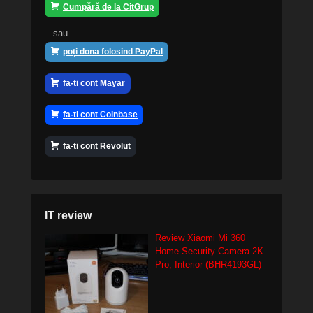
Cumpără de la CitGrup
...sau
poți dona folosind PayPal
fa-ti cont Mayar
fa-ti cont Coinbase
fa-ti cont Revolut
IT review
Review Xiaomi Mi 360
Home Security Camera 2K
Pro, Interior (BHR4193GL)