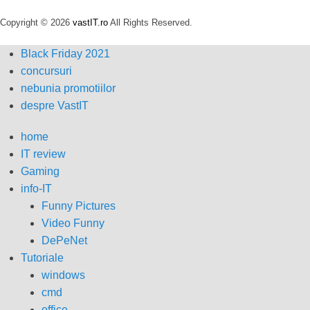
Copyright © 2026
vastIT.ro
All Rights Reserved.
Black Friday 2021
concursuri
nebunia promotiilor
despre VastIT
home
IT review
Gaming
info-IT
Funny Pictures
Video Funny
DePeNet
Tutoriale
windows
cmd
office