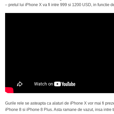
– pretul lui iPhone X va fi intre 999 si 1200 USD, in functie
Gurile rele se asteapta ca alaturi de iPhone X vor mai fi prez
iPhone 8 si iPhone 8 Plus. Asta ramane de vazut, insa intre t