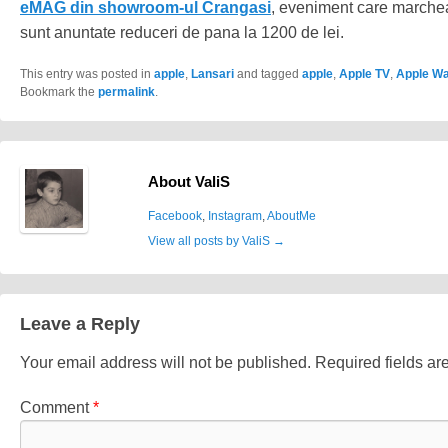
eMAG din showroom-ul Crangasi
, eveniment care marche
sunt anuntate reduceri de pana la 1200 de lei.
This entry was posted in
apple
,
Lansari
and tagged
apple
,
Apple TV
,
Apple W
Bookmark the
permalink
.
About ValiS
Facebook
,
Instagram
,
AboutMe
View all posts by ValiS
→
Leave a Reply
Your email address will not be published.
Required fields a
Comment
*