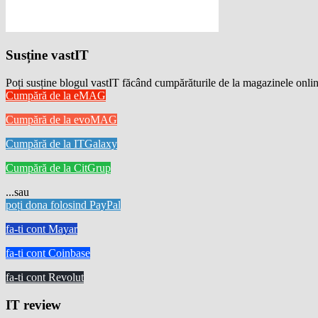
Susține vastIT
Poți susține blogul vastIT făcând cumpărăturile de la magazinele onlin
Cumpără de la eMAG
Cumpără de la evoMAG
Cumpără de la ITGalaxy
Cumpără de la CitGrup
...sau
poți dona folosind PayPal
fa-ti cont Mayar
fa-ti cont Coinbase
fa-ti cont Revolut
IT review