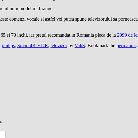
retul unui model mid-range
meste comenzi vocale si astfel vei putea spune televizorului sa porneasca
 65 si 70 inchi, iar pretul recomandat in Romania pleca de la
2999 de le
,
philips
,
Smart 4K HDR
,
televizor
by
ValiS
. Bookmark the
permalink
.
*