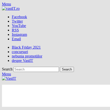
Menu
Facebook
Twitter
YouTube
RSS
Instagram
Email
Black Friday 2021
concursuri
nebunia promotiilor
despre VastIT
Search
Menu
vastIT.ro
Blog de Tehnologie