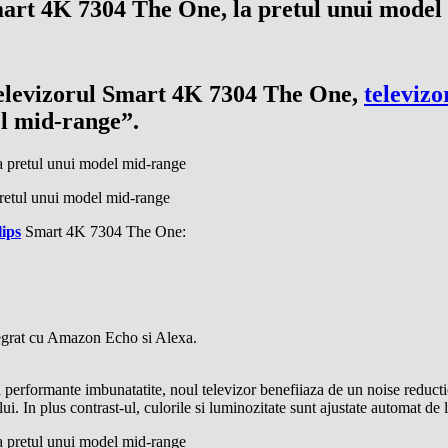
mart 4K 7304 The One, la pretul unui mode
 televizorul Smart 4K 7304 The One,
televizo
l mid-range”.
retul unui model mid-range
lips
Smart 4K 7304 The One:
tegrat cu Amazon Echo si Alexa.
 performante imbunatatite, noul televizor benefiiaza de un noise reductio
lui. In plus contrast-ul, culorile si luminozitate sunt ajustate automat de l