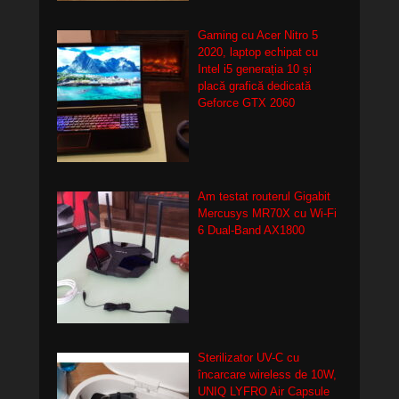
Gaming cu Acer Nitro 5
2020, laptop echipat cu
Intel i5 generația 10 și
placă grafică dedicată
Geforce GTX 2060
Am testat routerul Gigabit
Mercusys MR70X cu Wi-Fi
6 Dual-Band AX1800
Sterilizator UV-C cu
încarcare wireless de 10W,
UNIQ LYFRO Air Capsule