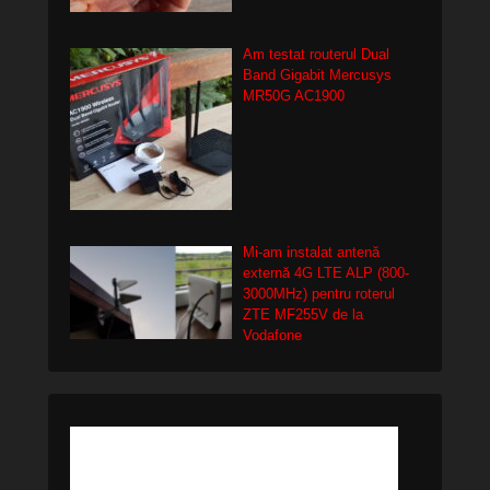
Am testat routerul Dual
Band Gigabit Mercusys
MR50G AC1900
Mi-am instalat antenă
externă 4G LTE ALP (800-
3000MHz) pentru roterul
ZTE MF255V de la
Vodafone