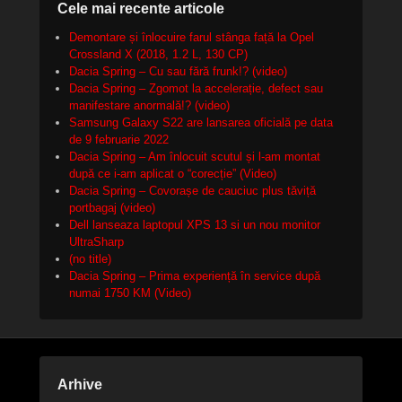
Cele mai recente articole
Demontare și înlocuire farul stânga față la Opel
Crossland X (2018, 1.2 L, 130 CP)
Dacia Spring – Cu sau fără frunk!? (video)
Dacia Spring – Zgomot la accelerație, defect sau
manifestare anormală!? (video)
Samsung Galaxy S22 are lansarea oficială pe data
de 9 februarie 2022
Dacia Spring – Am înlocuit scutul și l-am montat
după ce i-am aplicat o “corecție” (Video)
Dacia Spring – Covorașe de cauciuc plus tăviță
portbagaj (video)
Dell lanseaza laptopul XPS 13 si un nou monitor
UltraSharp
(no title)
Dacia Spring – Prima experiență în service după
numai 1750 KM (Video)
Arhive