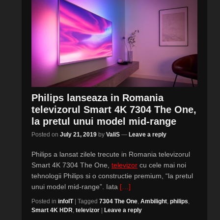
Philips lanseaza in Romania
televizorul Smart 4K 7304 The One,
la pretul unui model mid-range
Posted on
July 21, 2019
by
ValiS
—
Leave a reply
Philips a lansat zilele trecute in Romania televizorul
Smart 4K 7304 The One,
televizor
cu cele mai noi
tehnologii Philips si o constructie premium, “la pretul
unui model mid-range”. Iata
[…]
Posted in
infoIT
|
Tagged
7304 The One
,
Ambilight
,
philips
,
Smart 4K HDR
,
televizor
|
Leave a reply