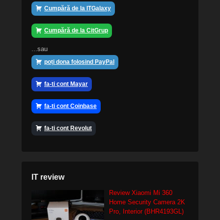
Cumpără de la ITGalaxy
Cumpără de la CitGrup
...sau
poți dona folosind PayPal
fa-ti cont Mayar
fa-ti cont Coinbase
fa-ti cont Revolut
IT review
Review Xiaomi Mi 360
Home Security Camera 2K
Pro, Interior (BHR4193GL)