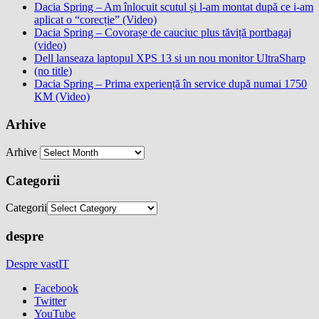
Dacia Spring – Am înlocuit scutul și l-am montat după ce i-am
aplicat o “corecție” (Video)
Dacia Spring – Covorașe de cauciuc plus tăviță portbagaj
(video)
Dell lanseaza laptopul XPS 13 si un nou monitor UltraSharp
(no title)
Dacia Spring – Prima experiență în service după numai 1750
KM (Video)
Arhive
Arhive
Categorii
Categorii
despre
Despre vastIT
Facebook
Twitter
YouTube