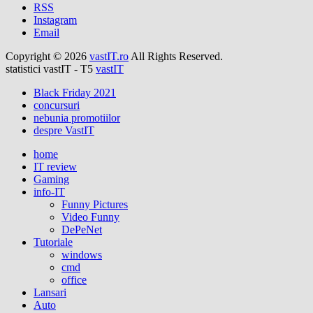
RSS
Instagram
Email
Copyright © 2026
vastIT.ro
All Rights Reserved.
statistici vastIT - T5
vastIT
Black Friday 2021
concursuri
nebunia promotiilor
despre VastIT
home
IT review
Gaming
info-IT
Funny Pictures
Video Funny
DePeNet
Tutoriale
windows
cmd
office
Lansari
Auto