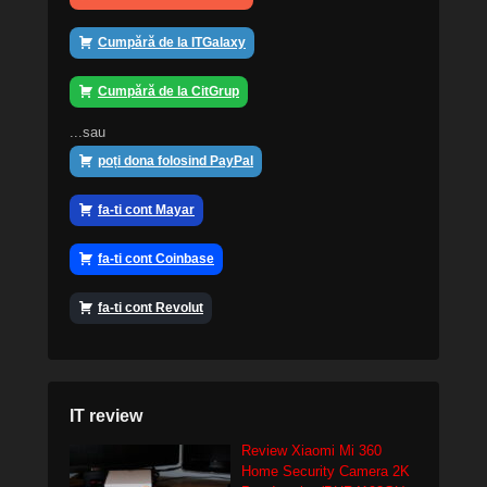
Cumpără de la ITGalaxy
Cumpără de la CitGrup
...sau
poți dona folosind PayPal
fa-ti cont Mayar
fa-ti cont Coinbase
fa-ti cont Revolut
IT review
Review Xiaomi Mi 360
Home Security Camera 2K