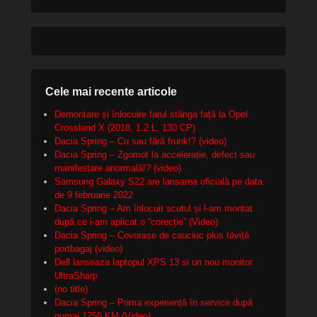
Cele mai recente articole
Demontare și înlocuire farul stânga față la Opel
Crossland X (2018, 1.2 L, 130 CP)
Dacia Spring – Cu sau fără frunk!? (video)
Dacia Spring – Zgomot la accelerație, defect sau
manifestare anormală!? (video)
Samsung Galaxy S22 are lansarea oficială pe data
de 9 februarie 2022
Dacia Spring – Am înlocuit scutul și l-am montat
după ce i-am aplicat o “corecție” (Video)
Dacia Spring – Covorașe de cauciuc plus tăviță
portbagaj (video)
Dell lanseaza laptopul XPS 13 si un nou monitor
UltraSharp
(no title)
Dacia Spring – Prima experiență în service după
numai 1750 KM (Video)