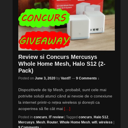
Review si Concurs Mercusys
Whole Home Mesh, Halo S12 (2-
Pack)
Posted on
June 3, 2020
by
VastIT
—
9 Comments ↓
Dispozitivele de tip Mesh, probabil, sunt cele mai
potrivite soluții atunci când ai nevoie de o conexiune
la internet printr-o rețea wireless și dorești ca
acoperirea să fie cât mai
[…]
Posted in
concurs
,
IT review
|
Tagged
concurs
,
Halo S12
,
Mercusys
,
Mesh
,
Router
,
Whole Home Mesh
,
wifi
,
wireless
|
9 Comments ↓