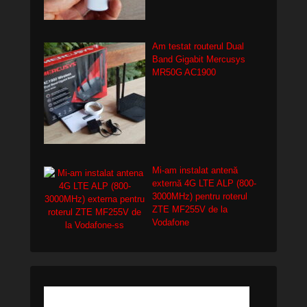
Am testat routerul Dual
Band Gigabit Mercusys
MR50G AC1900
Mi-am instalat antenă
externă 4G LTE ALP (800-
3000MHz) pentru roterul
ZTE MF255V de la
Vodafone