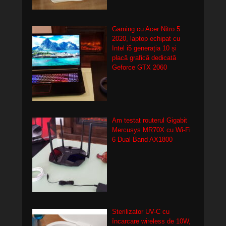
Gaming cu Acer Nitro 5
2020, laptop echipat cu
Intel i5 generația 10 și
placă grafică dedicată
Geforce GTX 2060
Am testat routerul Gigabit
Mercusys MR70X cu Wi-Fi
6 Dual-Band AX1800
Sterilizator UV-C cu
încarcare wireless de 10W,