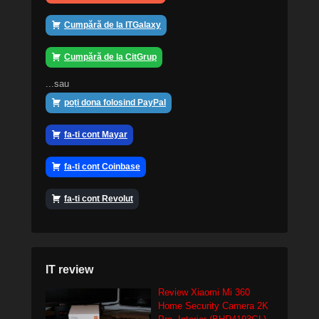
Cumpără de la ITGalaxy
Cumpără de la CitGrup
...sau
poți dona folosind PayPal
fa-ti cont Mayar
fa-ti cont Coinbase
fa-ti cont Revolut
IT review
Review Xiaomi Mi 360
Home Security Camera 2K