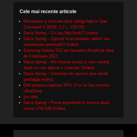
Cele mai recente articole
Demontare și înlocuire farul stânga față la Opel
Crossland X (2018, 1.2 L, 130 CP)
Dacia Spring – Cu sau fără frunk!? (video)
Dacia Spring – Zgomot la accelerație, defect sau
manifestare anormală!? (video)
Samsung Galaxy S22 are lansarea oficială pe data
de 9 februarie 2022
Dacia Spring – Am înlocuit scutul și l-am montat
după ce i-am aplicat o “corecție” (Video)
Dacia Spring – Covorașe de cauciuc plus tăviță
portbagaj (video)
Dell lanseaza laptopul XPS 13 si un nou monitor
UltraSharp
(no title)
Dacia Spring – Prima experiență în service după
numai 1750 KM (Video)